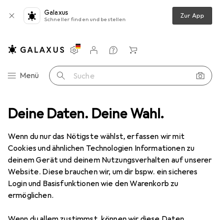
Galaxus
Zur App
Schneller finden und bestellen
Einstellungen
Kundenkonto
Vergleichslisten
Merklisten
Warenkorb
Navigation nach Kategorien
Menü
Suche
o + Video
Deine Daten. Deine Wahl.
Geräte Schutzfolie
Dipos Displayschutz Anti-Shock
Wenn du nur das Nötigste wählst, erfassen wir mit
Cookies und ähnlichen Technologien Informationen zu
8 Bilder
deinem Gerät und deinem Nutzungsverhalten auf unserer
Website. Diese brauchen wir, um dir bspw. ein sicheres
EUR
18,99
Login und Basisfunktionen wie den Warenkorb zu
Dipos
Displayschutz Anti-Shock
ermöglichen.
Preis in EUR inkl. MwSt.
Wenn du allem zustimmst, können wir diese Daten