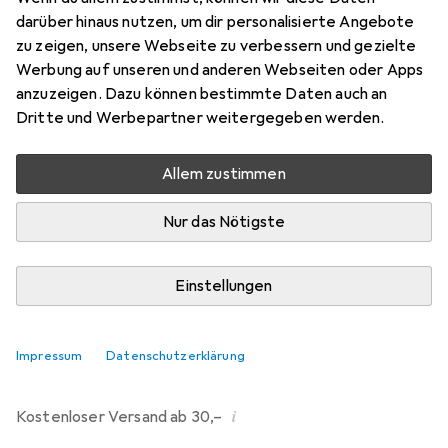
darüber hinaus nutzen, um dir personalisierte Angebote
Bewertungen
zu zeigen, unsere Webseite zu verbessern und gezielte
214
Werbung auf unseren und anderen Webseiten oder Apps
anzuzeigen. Dazu können bestimmte Daten auch an
Dritte und Werbepartner weitergegeben werden.
Mi, 12.8. geliefert
Mehr als 10 Stück an Lager beim Drittanbieter
Allem zustimmen
Lieferort angeben für genaue Lieferzeit
Nur das Nötigste
i
Angebot von
Ecultor
DE
Einstellungen
In den Warenkorb
Impressum
Datenschutzerklärung
Vergleichen
Merken
i
Kostenloser Versand ab 30,–