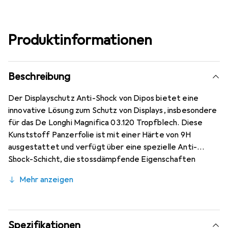
Produktinformationen
Beschreibung
Der Displayschutz Anti-Shock von Dipos bietet eine
innovative Lösung zum Schutz von Displays, insbesondere
für das De Longhi Magnifica 03.120 Tropfblech. Diese
Kunststoff Panzerfolie ist mit einer Härte von 9H
ausgestattet und verfügt über eine spezielle Anti-
Shock-Schicht, die stossdämpfende Eigenschaften
bietet. Im Gegensatz zu herkömmlichem Glas bricht oder
Mehr anzeigen
splittert diese Folie nicht, was sie zu einer sicheren Wahl
für den täglichen Gebrauch macht. Mit einer Dicke von
nur ca. 0,2 mm bleibt die Folie nahezu unsichtbar und
sorgt für eine kristallklare Sicht. Zudem ist sie mit einer
Spezifikationen