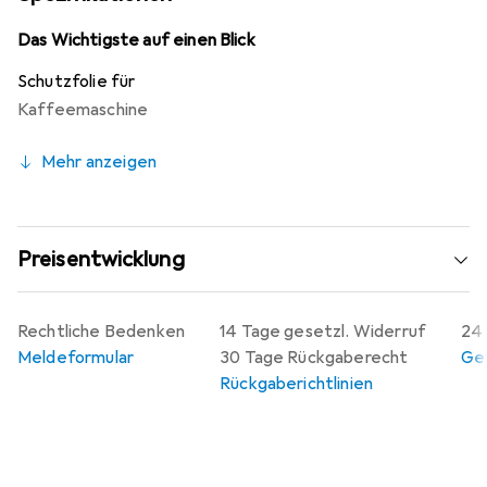
oleophobischen Anti-Fingerprint-Beschichtung versehen,
die Fingerabdrücke und Schmutz minimiert. Die Montage
Das Wichtigste auf einen Blick
erfolgt blasenfrei und die Folie lässt sich jederzeit
Schutzfolie für
rückstandsfrei entfernen, ohne Klebstoffrückstände zu
Kaffeemaschine
hinterlassen. Darüber hinaus bietet der Hersteller eine
10-jährige Garantie, was für die Qualität und
Mehr anzeigen
Langlebigkeit des Produkts spricht.
Preisentwicklung
Rechtliche Bedenken
14 Tage gesetzl. Widerruf
24 
Meldeformular
30 Tage Rückgaberecht
Gew
Rückgaberichtlinien