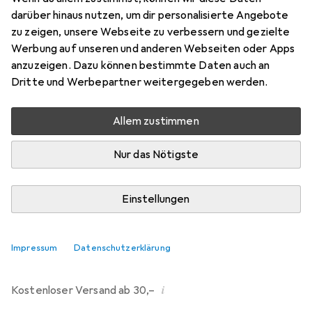
darüber hinaus nutzen, um dir personalisierte Angebote
Bewertungen
zu zeigen, unsere Webseite zu verbessern und gezielte
214
Werbung auf unseren und anderen Webseiten oder Apps
anzuzeigen. Dazu können bestimmte Daten auch an
Dritte und Werbepartner weitergegeben werden.
Mi, 12.8. geliefert
Mehr als 10 Stück an Lager beim Drittanbieter
Allem zustimmen
Lieferort angeben für genaue Lieferzeit
Nur das Nötigste
i
Angebot von
Ecultor
DE
Einstellungen
In den Warenkorb
Impressum
Datenschutzerklärung
Vergleichen
Merken
i
Kostenloser Versand ab 30,–