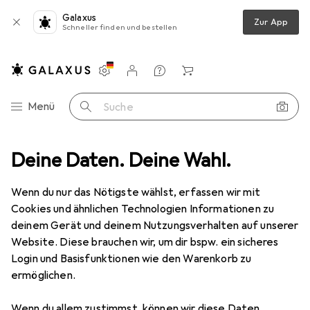
Galaxus
Zur App
Schneller finden und bestellen
Einstellungen
Kundenkonto
Vergleichslisten
Merklisten
Warenkorb
Navigation nach Kategorien
Menü
Suche
o + Video
Deine Daten. Deine Wahl.
Geräte Schutzfolie
Dipos Displayschutz Anti-Shock
Wenn du nur das Nötigste wählst, erfassen wir mit
Cookies und ähnlichen Technologien Informationen zu
8 Bilder
deinem Gerät und deinem Nutzungsverhalten auf unserer
Website. Diese brauchen wir, um dir bspw. ein sicheres
EUR
18,99
Login und Basisfunktionen wie den Warenkorb zu
Dipos
Displayschutz Anti-Shock
ermöglichen.
Preis in EUR inkl. MwSt.
Wenn du allem zustimmst, können wir diese Daten