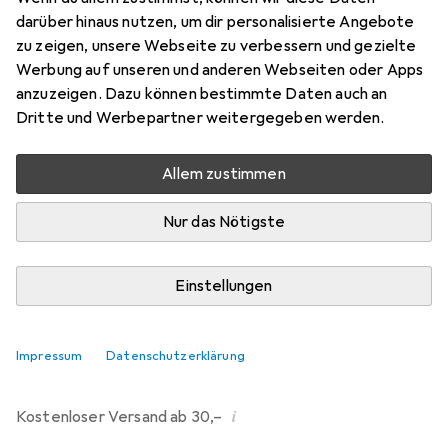
darüber hinaus nutzen, um dir personalisierte Angebote
Bewertungen
zu zeigen, unsere Webseite zu verbessern und gezielte
214
Werbung auf unseren und anderen Webseiten oder Apps
anzuzeigen. Dazu können bestimmte Daten auch an
Dritte und Werbepartner weitergegeben werden.
Mi, 12.8. geliefert
Mehr als 10 Stück an Lager beim Drittanbieter
Allem zustimmen
Lieferort angeben für genaue Lieferzeit
Nur das Nötigste
i
Angebot von
Ecultor
DE
Einstellungen
In den Warenkorb
Impressum
Datenschutzerklärung
Vergleichen
Merken
i
Kostenloser Versand ab 30,–