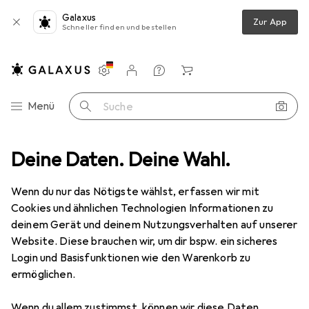
Galaxus
Zur App
Schneller finden und bestellen
Einstellungen
Kundenkonto
Vergleichslisten
Merklisten
Warenkorb
Navigation nach Kategorien
Menü
Suche
o + Video
Deine Daten. Deine Wahl.
Geräte Schutzfolie
Dipos Displayschutz Anti-Shock
Wenn du nur das Nötigste wählst, erfassen wir mit
Cookies und ähnlichen Technologien Informationen zu
8 Bilder
deinem Gerät und deinem Nutzungsverhalten auf unserer
Website. Diese brauchen wir, um dir bspw. ein sicheres
EUR
8,98
Login und Basisfunktionen wie den Warenkorb zu
Dipos
Displayschutz Anti-Shock
ermöglichen.
Preis in EUR inkl. MwSt.
Wenn du allem zustimmst, können wir diese Daten