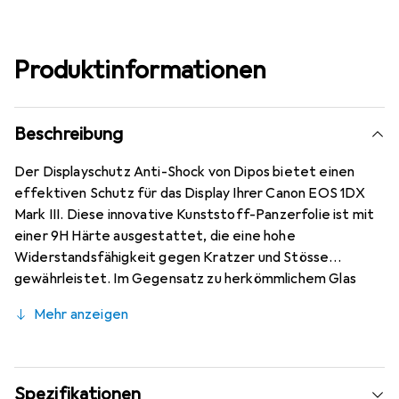
Produktinformationen
Beschreibung
Der Displayschutz Anti-Shock von Dipos bietet einen
effektiven Schutz für das Display Ihrer Canon EOS 1DX
Mark III. Diese innovative Kunststoff-Panzerfolie ist mit
einer 9H Härte ausgestattet, die eine hohe
Widerstandsfähigkeit gegen Kratzer und Stösse
gewährleistet. Im Gegensatz zu herkömmlichem Glas
bricht oder splittert diese Folie nicht, was sie zu einer
Mehr anzeigen
sicheren Wahl für den täglichen Gebrauch macht. Die
Anti-Shock-Schicht sorgt für eine zusätzliche
Stossdämpfung, während die oleophobische Anti-
Fingerprint-Beschichtung das Display sauber hält und
Spezifikationen