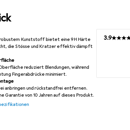
ick
3.9
s robustem Kunststoff bietet eine 9H Härte
cht, die Stösse und Kratzer effektiv dämpft
rfläche
 Oberfläche reduziert Blendungen, während
htung Fingerabdrücke minimiert.
Montage
frei anbringen und rückstandfrei entfernen.
e Garantie von 10 Jahren auf dieses Produkt.
pezifikationen