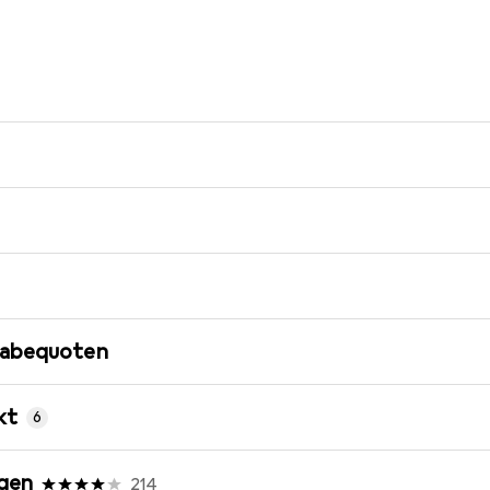
gabequoten
kt
6
gen
214