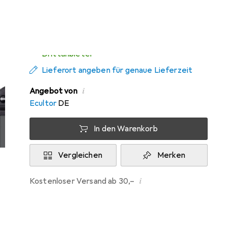
Di, 11.8. geliefert
Mehr als 10 Stück an Lager beim
Drittanbieter
Lieferort angeben für genaue Lieferzeit
i
Angebot von
Ecultor
DE
In den Warenkorb
Vergleichen
Merken
i
Kostenloser Versand ab 30,–