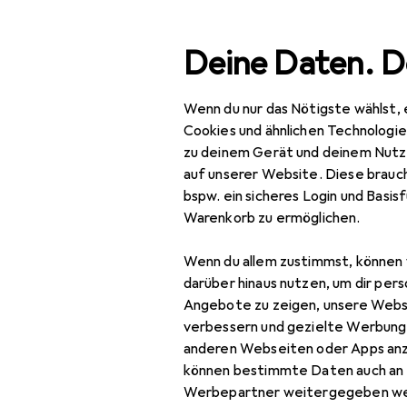
Suche
Deine Daten. D
Wenn du nur das Nötigste wählst, 
Navigation nach Kategorien
Gesamtsortiment
IT +
Gesamtsortiment
Cookies und ähnlichen Technologi
zu deinem Gerät und deinem Nutz
IT + Multimedia
auf unserer Website. Diese brauch
bspw. ein sicheres Login und Basis
Foto + Video
Warenkorb zu ermöglichen.
Analogfotografie
Wenn du allem zustimmst, können 
Blitze
darüber hinaus nutzen, um dir pers
Angebote zu zeigen, unsere Webs
Digitaler
verbessern und gezielte Werbung
Bilderrahmen
anderen Webseiten oder Apps an
können bestimmte Daten auch an 
Drohne
Werbepartner weitergegeben we