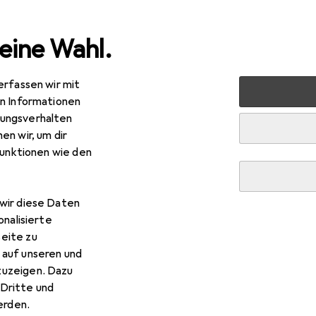
eine Wahl.
erfassen wir mit
 Multimedia
Foto + Video
Geräte Schutzfolie
Dipos 
en Informationen
ungsverhalten
en wir, um dir
funktionen wie den
wir diese Daten
onalisierte
eite zu
 auf unseren und
zuzeigen. Dazu
Dritte und
rden.