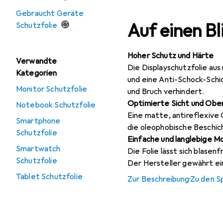
Gebraucht Geräte
Auf einen Bl
Schutzfolie
Hoher Schutz und Härte
Verwandte
Die Displayschutzfolie au
Kategorien
und eine Anti-Schock-Schi
Monitor Schutzfolie
und Bruch verhindert.
Optimierte Sicht und Obe
Notebook Schutzfolie
Eine matte, antireflexive
Smartphone
die oleophobische Beschic
Schutzfolie
Einfache und langlebige 
Smartwatch
Die Folie lässt sich blasen
Schutzfolie
Der Hersteller gewährt ein
Tablet Schutzfolie
Zur Beschreibung
·
Zu den S