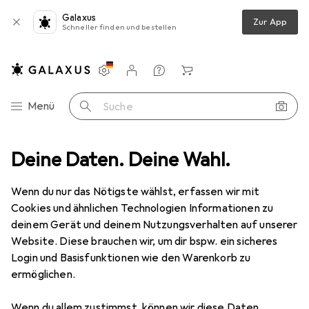
Galaxus
Zur App
Schneller finden und bestellen
Einstellungen
Kundenkonto
Vergleichslisten
Merklisten
Warenkorb
Navigation nach Kategorien
Menü
Suche
bles
Deine Daten. Deine Wahl.
Smartwatch Schutzfolie
Dipos Displayschutz Anti-Shock
Wenn du nur das Nötigste wählst, erfassen wir mit
Cookies und ähnlichen Technologien Informationen zu
8 Bilder
deinem Gerät und deinem Nutzungsverhalten auf unserer
Website. Diese brauchen wir, um dir bspw. ein sicheres
EUR
8,89
Login und Basisfunktionen wie den Warenkorb zu
Dipos
Displayschutz Anti-Shock
ermöglichen.
Preis in EUR inkl. MwSt.
Wenn du allem zustimmst, können wir diese Daten