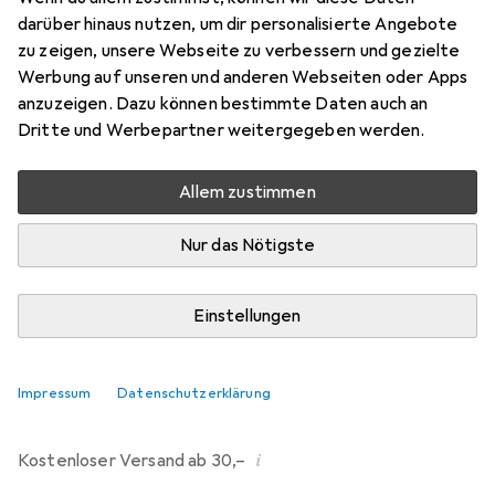
darüber hinaus nutzen, um dir personalisierte Angebote
Marke
Bewertungen
zu zeigen, unsere Webseite zu verbessern und gezielte
Mehr von Dipos
298
Werbung auf unseren und anderen Webseiten oder Apps
anzuzeigen. Dazu können bestimmte Daten auch an
Dritte und Werbepartner weitergegeben werden.
Mi, 12.8. geliefert
Mehr als 10 Stück an Lager beim Drittanbieter
Allem zustimmen
Lieferort angeben für genaue Lieferzeit
Nur das Nötigste
i
Angebot von
Ecultor
DE
Einstellungen
In den Warenkorb
Impressum
Datenschutzerklärung
Vergleichen
Merken
i
Kostenloser Versand ab 30,–