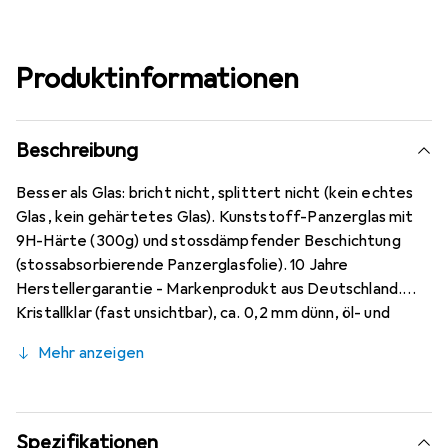
Produktinformationen
Beschreibung
Besser als Glas: bricht nicht, splittert nicht (kein echtes
Glas, kein gehärtetes Glas). Kunststoff-Panzerglas mit
9H-Härte (300g) und stossdämpfender Beschichtung
(stossabsorbierende Panzerglasfolie). 10 Jahre
Herstellergarantie - Markenprodukt aus Deutschland.
Kristallklar (fast unsichtbar), ca. 0,2 mm dünn, öl- und
fettabweisende Anti-Fingerprint-Beschichtung. Passt
Mehr anzeigen
perfekt auf die Honor GS Pro Smartwatch (48 mm),
blasenfrei und kann jederzeit rückstandslos entfernt
werden (ohne Kleber).
Spezifikationen