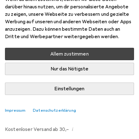
darüber hinaus nutzen, um dir personalisierte Angebote
Marke
Bewertungen
zu zeigen, unsere Webseite zu verbessern und gezielte
Mehr von Dipos
298
Werbung auf unseren und anderen Webseiten oder Apps
anzuzeigen. Dazu können bestimmte Daten auch an
Dritte und Werbepartner weitergegeben werden.
Di, 11.8. geliefert
Mehr als 10 Stück an Lager beim Drittanbieter
Allem zustimmen
Lieferort angeben für genaue Lieferzeit
Nur das Nötigste
i
Angebot von
Ecultor
DE
Einstellungen
In den Warenkorb
Impressum
Datenschutzerklärung
Vergleichen
Merken
i
Kostenloser Versand ab 30,–