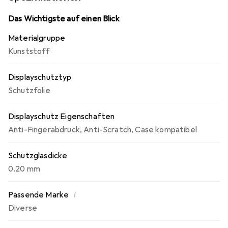
Fingerprint-Beschichtung dafür sorgt, dass
Fingerabdrücke und Schmutz minimiert werden. Die
Das Wichtigste auf einen Blick
Montage ist einfach und blasenfrei, und die Folie lässt sich
Materialgruppe
jederzeit rückstandsfrei entfernen. Zudem wird eine
Kunststoff
Herstellergarantie von 10 Jahren angeboten, was die
Langlebigkeit und Qualität des Produkts unterstreicht.
Displayschutztyp
Schutzfolie
Displayschutz Eigenschaften
Anti-Fingerabdruck
,
Anti-Scratch
,
Case kompatibel
Schutzglasdicke
0.20 mm
i
Passende Marke
Diverse