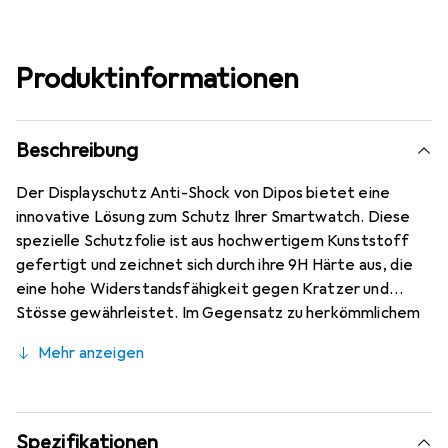
Produktinformationen
Beschreibung
Der Displayschutz Anti-Shock von Dipos bietet eine
innovative Lösung zum Schutz Ihrer Smartwatch. Diese
spezielle Schutzfolie ist aus hochwertigem Kunststoff
gefertigt und zeichnet sich durch ihre 9H Härte aus, die
eine hohe Widerstandsfähigkeit gegen Kratzer und
Stösse gewährleistet. Im Gegensatz zu herkömmlichem
Glas bricht oder splittert diese Folie nicht, was sie zu
Mehr anzeigen
einer sicheren Wahl für den täglichen Gebrauch macht.
Mit einer Dicke von nur 0,2 mm bleibt die
Benutzeroberfläche der Smartwatch nahezu
unverändert, während die oleophobische Anti-
Spezifikationen