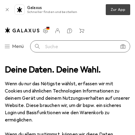
Galaxus
Zur App
Schneller finden und bestellen
Einstellungen
Kundenkonto
Vergleichslisten
Merklisten
Warenkorb
Navigation nach Kategorien
Menü
Suche
bles
Deine Daten. Deine Wahl.
Smartwatch Schutzfolie
Dipos Displayschutz Anti-Shock
Wenn du nur das Nötigste wählst, erfassen wir mit
Cookies und ähnlichen Technologien Informationen zu
8 Bilder
deinem Gerät und deinem Nutzungsverhalten auf unserer
Website. Diese brauchen wir, um dir bspw. ein sicheres
EUR
8,98
Login und Basisfunktionen wie den Warenkorb zu
Dipos
Displayschutz Anti-Shock
ermöglichen.
Preis in EUR inkl. MwSt.
Wenn du allem zustimmst, können wir diese Daten