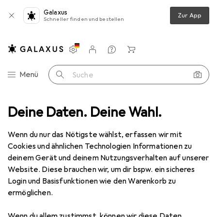
Galaxus
Zur App
Schneller finden und bestellen
Einstellungen
Kundenkonto
Vergleichslisten
Merklisten
Warenkorb
Navigation nach Kategorien
Menü
Suche
bles
Deine Daten. Deine Wahl.
Smartwatch Schutzfolie
Dipos Displayschutz Anti-Shock
Wenn du nur das Nötigste wählst, erfassen wir mit
Cookies und ähnlichen Technologien Informationen zu
8 Bilder
deinem Gerät und deinem Nutzungsverhalten auf unserer
Website. Diese brauchen wir, um dir bspw. ein sicheres
EUR
8,98
Login und Basisfunktionen wie den Warenkorb zu
Dipos
Displayschutz Anti-Shock
ermöglichen.
Preis in EUR inkl. MwSt.
Wenn du allem zustimmst, können wir diese Daten