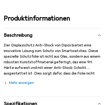
Produktinformationen
Beschreibung
Der Displayschutz Anti-Shock von Dipos bietet eine
innovative Lösung zum Schutz von Smartwatches. Diese
spezielle Schutzfolie ist nicht aus Glas, sondern aus einem
robusten Kunststoffmaterial gefertigt, das eine 9H
Härte aufweist und mit einer Anti-Shock-Schicht
ausgestattet ist. Dies sorgt dafür, dass die Folie nicht
bricht oder splittert, was sie zu einer sicheren Wahl für
Mehr anzeigen
den täglichen Gebrauch macht. Mit einer Dicke von nur
0,2 mm bleibt die Benutzererfahrung der Smartwatch
unverändert, während die oleophobische Anti-
Fingerprint-Beschichtung dafür sorgt, dass
Spezifikationen