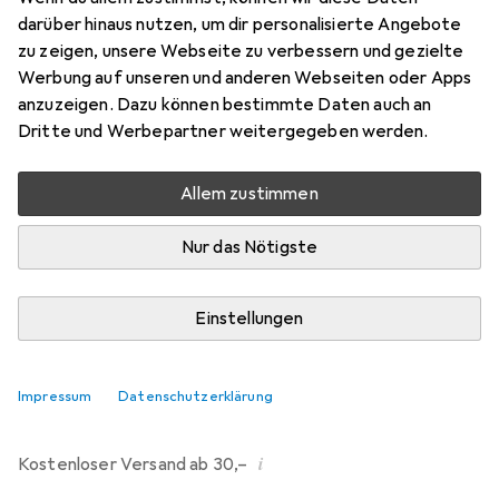
darüber hinaus nutzen, um dir personalisierte Angebote
Marke
Bewertungen
zu zeigen, unsere Webseite zu verbessern und gezielte
Mehr von Dipos
298
Werbung auf unseren und anderen Webseiten oder Apps
anzuzeigen. Dazu können bestimmte Daten auch an
Dritte und Werbepartner weitergegeben werden.
Mi, 12.8. geliefert
Mehr als 10 Stück an Lager beim Drittanbieter
Allem zustimmen
Lieferort angeben für genaue Lieferzeit
Nur das Nötigste
i
Angebot von
Ecultor
DE
Einstellungen
In den Warenkorb
Impressum
Datenschutzerklärung
Vergleichen
Merken
i
Kostenloser Versand ab 30,–