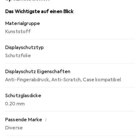
Fingerabdrücke und Schmutz minimiert werden. Die
Montage ist einfach und blasenfrei, und die Folie lässt sich
Das Wichtigste auf einen Blick
jederzeit rückstandsfrei entfernen. Zudem wird eine 10-
Materialgruppe
jährige Herstellergarantie angeboten, was die Qualität
Kunststoff
und Langlebigkeit des Produkts unterstreicht.
Hergestellt in Deutschland, ist dieser Displayschutz eine
Displayschutztyp
zuverlässige Wahl für alle, die ihre Smartwatch optimal
schützen möchten.
Schutzfolie
Displayschutz Eigenschaften
Anti-Fingerabdruck
,
Anti-Scratch
,
Case kompatibel
Schutzglasdicke
0.20 mm
i
Passende Marke
Diverse