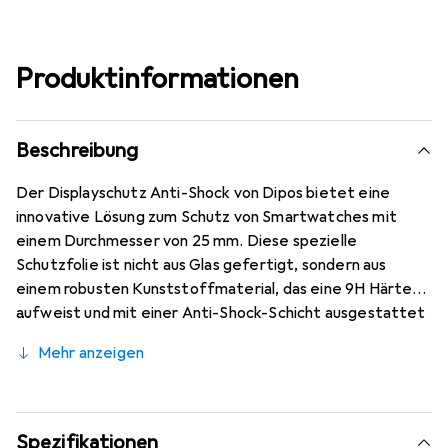
Produktinformationen
Beschreibung
Der Displayschutz Anti-Shock von Dipos bietet eine
innovative Lösung zum Schutz von Smartwatches mit
einem Durchmesser von 25 mm. Diese spezielle
Schutzfolie ist nicht aus Glas gefertigt, sondern aus
einem robusten Kunststoffmaterial, das eine 9H Härte
aufweist und mit einer Anti-Shock-Schicht ausgestattet
ist. Dies sorgt dafür, dass die Folie nicht bricht oder
Mehr anzeigen
splittert, was sie zu einer sicheren Wahl für den täglichen
Gebrauch macht. Die Folie ist mit einer oleophobischen
Anti-Fingerprint-Beschichtung versehen, die die
Ansammlung von Fingerabdrücken minimiert und die
Spezifikationen