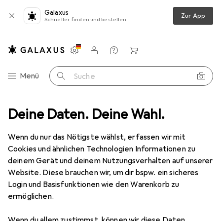
Galaxus
Zur App
Schneller finden und bestellen
Einstellungen
Kundenkonto
Vergleichslisten
Merklisten
Warenkorb
Navigation nach Kategorien
Menü
Suche
bles
Deine Daten. Deine Wahl.
Smartwatch Schutzfolie
Dipos Displayschutz Anti-Shock
Wenn du nur das Nötigste wählst, erfassen wir mit
Cookies und ähnlichen Technologien Informationen zu
8 Bilder
deinem Gerät und deinem Nutzungsverhalten auf unserer
Website. Diese brauchen wir, um dir bspw. ein sicheres
EUR
8,98
Login und Basisfunktionen wie den Warenkorb zu
Dipos
Displayschutz Anti-Shock
ermöglichen.
Preis in EUR inkl. MwSt.
Wenn du allem zustimmst, können wir diese Daten