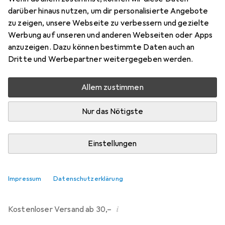
darüber hinaus nutzen, um dir personalisierte Angebote
Marke
Bewertungen
zu zeigen, unsere Webseite zu verbessern und gezielte
Mehr von Dipos
298
Werbung auf unseren und anderen Webseiten oder Apps
anzuzeigen. Dazu können bestimmte Daten auch an
Dritte und Werbepartner weitergegeben werden.
Mi, 12.8. geliefert
Mehr als 10 Stück an Lager beim Drittanbieter
Allem zustimmen
Lieferort angeben für genaue Lieferzeit
Nur das Nötigste
i
Angebot von
Ecultor
DE
Einstellungen
In den Warenkorb
Impressum
Datenschutzerklärung
Vergleichen
Merken
i
Kostenloser Versand ab 30,–