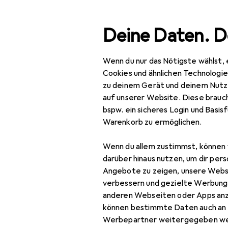
Suche
Deine Daten. D
Wenn du nur das Nötigste wählst, 
Navigation nach Kategorien
Gesamtsortiment
IT +
Gesamtsortiment
Cookies und ähnlichen Technologi
zu deinem Gerät und deinem Nutz
IT + Multimedia
auf unserer Website. Diese brauch
bspw. ein sicheres Login und Basis
Wearables
Warenkorb zu ermöglichen.
Armbanduhr
Wenn du allem zustimmst, können 
Pulsgurt
darüber hinaus nutzen, um dir pers
Angebote zu zeigen, unsere Webs
Smart Ring
verbessern und gezielte Werbung
anderen Webseiten oder Apps an
Smart Ring Zubehör
können bestimmte Daten auch an 
Smartwatch
Werbepartner weitergegeben we