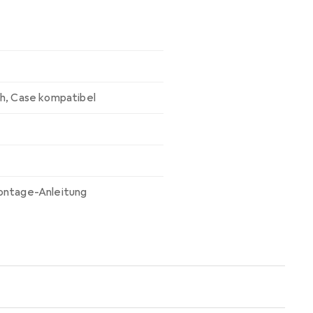
ch
,
Case kompatibel
ontage-Anleitung