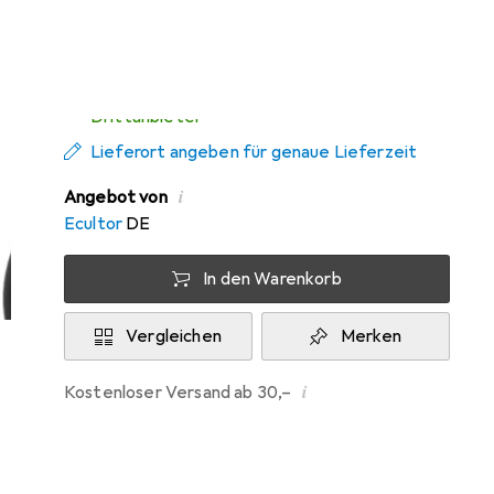
Di, 11.8. geliefert
Mehr als 10 Stück an Lager beim
Drittanbieter
Lieferort angeben für genaue Lieferzeit
i
Angebot von
Ecultor
DE
In den Warenkorb
Vergleichen
Merken
i
Kostenloser Versand ab 30,–