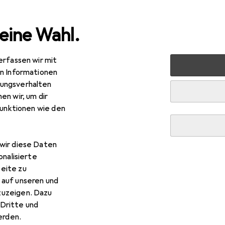
eine Wahl.
erfassen wir mit
 Multimedia
Wearables
Smartwatch Schutzfolie
Dipo
en Informationen
ungsverhalten
en wir, um dir
funktionen wie den
wir diese Daten
onalisierte
eite zu
 auf unseren und
zuzeigen. Dazu
Dritte und
rden.