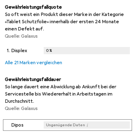
Gewährleistungsfallquote
So oft weist ein Produkt dieser Marke in der Kategorie
«Tablet Schutzfolie» innerhalb der ersten 24 Monate
einen Defekt auf.
Quelle: Galaxus
1.
Displex
0
%
i
i
i
i
Ungenügende Daten
Ungenügende Daten
Ungenügende Daten
Ungenügende Daten
Alle 21 Marken vergleichen
Gewährleistungsfalldauer
So lange dauert eine Abwicklung ab Ankunft bei der
Servicestelle bis Wiedererhalt in Arbeitstagen im
Durchschnitt.
Quelle: Galaxus
i
Dipos
Ungenügende Daten
i
i
i
i
Ungenügende Daten
Ungenügende Daten
Ungenügende Daten
Ungenügende Daten