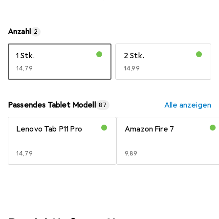
Anzahl
2
1 Stk.
2 Stk.
EUR
14,79
EUR
14,99
Passendes Tablet Modell
Alle anzeigen
87
Lenovo Tab P11 Pro
Amazon Fire 7
EUR
14,79
EUR
9,89