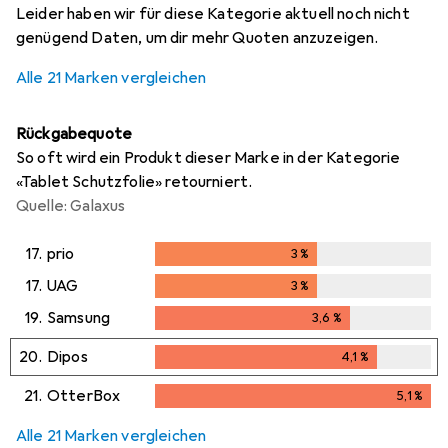
Leider haben wir für diese Kategorie aktuell noch nicht
genügend Daten, um dir mehr Quoten anzuzeigen.
Alle 21 Marken vergleichen
Rückgabequote
So oft wird ein Produkt dieser Marke in der Kategorie
«Tablet Schutzfolie» retourniert.
Quelle: Galaxus
17.
prio
3
%
3
%
17.
UAG
3
%
3
%
19.
Samsung
3,6
%
3,6
%
20.
Dipos
4,1
%
4,1
%
21.
OtterBox
5,1
%
5,1
%
Alle 21 Marken vergleichen