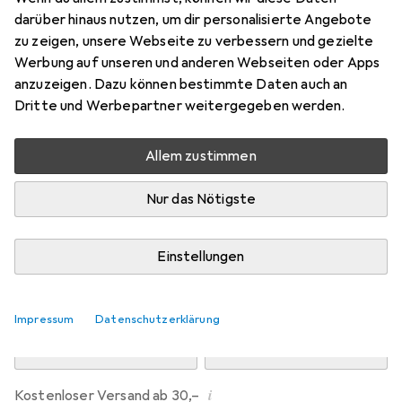
Preis in EUR inkl. MwSt.
darüber hinaus nutzen, um dir personalisierte Angebote
zu zeigen, unsere Webseite zu verbessern und gezielte
Marke
Bewertungen
Werbung auf unseren und anderen Webseiten oder Apps
Mehr von Dipos
158
anzuzeigen. Dazu können bestimmte Daten auch an
Dritte und Werbepartner weitergegeben werden.
Di, 11.8. geliefert
Allem zustimmen
Mehr als 10 Stück an Lager beim Drittanbieter
Lieferort angeben für genaue Lieferzeit
Nur das Nötigste
i
Angebot von
Ecultor
DE
Einstellungen
In den Warenkorb
Impressum
Datenschutzerklärung
Vergleichen
Merken
i
Kostenloser Versand ab 30,–