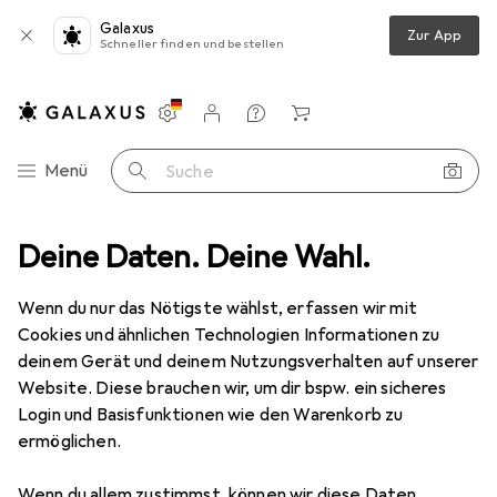
Galaxus
Zur App
Schneller finden und bestellen
Einstellungen
Kundenkonto
Vergleichslisten
Merklisten
Warenkorb
Navigation nach Kategorien
Menü
Suche
ubehör
Deine Daten. Deine Wahl.
Tablet Schutzfolie
Dipos Displayschutzfolie Antireflex
Wenn du nur das Nötigste wählst, erfassen wir mit
Cookies und ähnlichen Technologien Informationen zu
5 Bilder
deinem Gerät und deinem Nutzungsverhalten auf unserer
Website. Diese brauchen wir, um dir bspw. ein sicheres
EUR
14,79
Login und Basisfunktionen wie den Warenkorb zu
Dipos
Displayschutzfolie Antireflex
ermöglichen.
1 Stk., Xgody TB01
Wenn du allem zustimmst, können wir diese Daten