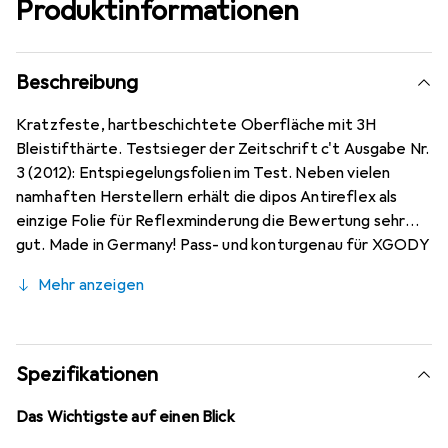
Produktinformationen
Beschreibung
Kratzfeste, hartbeschichtete Oberfläche mit 3H
Bleistifthärte. Testsieger der Zeitschrift c't Ausgabe Nr.
3 (2012): Entspiegelungsfolien im Test. Neben vielen
namhaften Herstellern erhält die dipos Antireflex als
einzige Folie für Reflexminderung die Bewertung sehr
gut. Made in Germany! Pass- und konturgenau für XGODY
TB01 10.1 Zoll auf modernsten Maschinen zugeschnitten.
Mehr anzeigen
Kinderleichte Anbringung - 100% blasenfreie Montage bei
gereinigtem Display! Die spezielle Silikon-Haftschicht
verdrängt die Luft beim Aufbringen und schmiegt sich
damit von selbst an das Display an. Keine
Spezifikationen
Beeinträchtigung der Bedienbarkeit! Die dipos
Displayschutzfolie bietet ein angenehmes Bediengefühl
Das Wichtigste auf einen Blick
und ist für das XGODY TB01 10.1 Zoll optimiert.