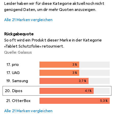
Leider haben wir für diese Kategorie aktuell noch nicht
genügend Daten, um dir mehr Quoten anzuzeigen.
Alle 21 Marken vergleichen
Rückgabequote
So oft wird ein Produkt dieser Marke in der Kategorie
«Tablet Schutzfolie» retourniert.
Quelle: Galaxus
17.
prio
3
%
3
%
17.
UAG
3
%
3
%
19.
Samsung
3,7
%
3,7
%
20.
Dipos
4,1
%
4,1
%
21.
OtterBox
5,3
%
5,3
%
Alle 21 Marken vergleichen