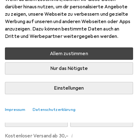
Preis in EUR inkl. MwSt.
darüber hinaus nutzen, um dir personalisierte Angebote
zu zeigen, unsere Webseite zu verbessern und gezielte
Marke
Bewertungen
Werbung auf unseren und anderen Webseiten oder Apps
Mehr von Dipos
158
anzuzeigen. Dazu können bestimmte Daten auch an
Dritte und Werbepartner weitergegeben werden.
Mo, 10.8. geliefert
Allem zustimmen
Mehr als 10 Stück an Lager beim Drittanbieter
Lieferort angeben für genaue Lieferzeit
Nur das Nötigste
i
Angebot von
Ecultor
DE
Einstellungen
In den Warenkorb
Impressum
Datenschutzerklärung
Vergleichen
Merken
i
Kostenloser Versand ab 30,–