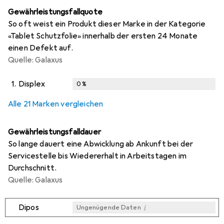
Gewährleistungsfallquote
So oft weist ein Produkt dieser Marke in der Kategorie
«Tablet Schutzfolie» innerhalb der ersten 24 Monate
einen Defekt auf.
Quelle: Galaxus
1.
Displex
0
%
i
i
i
i
Ungenügende Daten
Ungenügende Daten
Ungenügende Daten
Ungenügende Daten
Alle 21 Marken vergleichen
Gewährleistungsfalldauer
So lange dauert eine Abwicklung ab Ankunft bei der
Servicestelle bis Wiedererhalt in Arbeitstagen im
Durchschnitt.
Quelle: Galaxus
i
Dipos
Ungenügende Daten
i
i
i
i
Ungenügende Daten
Ungenügende Daten
Ungenügende Daten
Ungenügende Daten