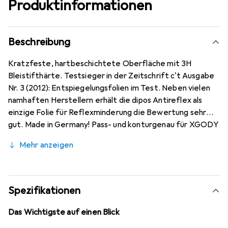
Produktinformationen
Beschreibung
Kratzfeste, hartbeschichtete Oberfläche mit 3H
Bleistifthärte. Testsieger in der Zeitschrift c't Ausgabe
Nr. 3 (2012): Entspiegelungsfolien im Test. Neben vielen
namhaften Herstellern erhält die dipos Antireflex als
einzige Folie für Reflexminderung die Bewertung sehr
gut. Made in Germany! Pass- und konturgenau für XGODY
T702 7 Zoll auf modernsten Maschinen zugeschnitten.
Mehr anzeigen
Kinderleichte Anbringung - 100% blasenfreie Montage bei
gereinigtem Display! Die spezielle Silikon-Haftschicht
verdrängt die Luft beim Aufbringen und schmiegt sich
damit von selbst an das Display an. Keine
Spezifikationen
Beeinträchtigung der Bedienbarkeit! Die Dipos
Displayschutzfolie bietet ein angenehmes Bediengefühl
Das Wichtigste auf einen Blick
und ist für das XGODY T702 7 Zoll optimiert.