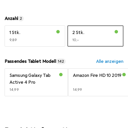
Anzahl
2
1 Stk.
2 Stk.
EUR
9,89
EUR
10,–
Passendes Tablet Modell
Alle anzeigen
142
Samsung Galaxy Tab
Amazon Fire HD 10 2019
Active 4 Pro
EUR
14,99
EUR
14,99