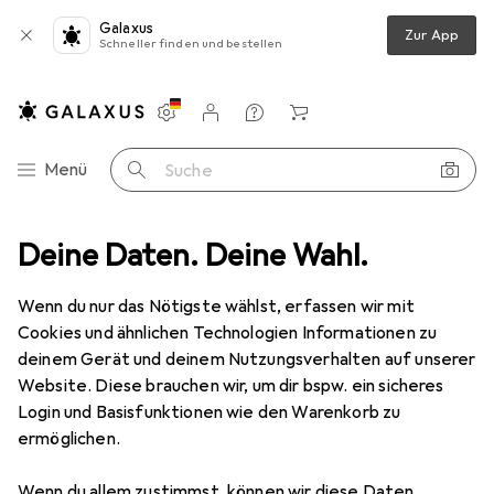
Galaxus
Zur App
Schneller finden und bestellen
Einstellungen
Kundenkonto
Vergleichslisten
Merklisten
Warenkorb
Navigation nach Kategorien
Menü
Suche
ubehör
Deine Daten. Deine Wahl.
Tablet Schutzfolie
Dipos Displayschutzfolie Antireflex
Wenn du nur das Nötigste wählst, erfassen wir mit
Cookies und ähnlichen Technologien Informationen zu
5 Bilder
deinem Gerät und deinem Nutzungsverhalten auf unserer
Website. Diese brauchen wir, um dir bspw. ein sicheres
EUR
10,–
Login und Basisfunktionen wie den Warenkorb zu
Dipos
Displayschutzfolie Antireflex
ermöglichen.
2 Stk., Xgody T702
Wenn du allem zustimmst, können wir diese Daten