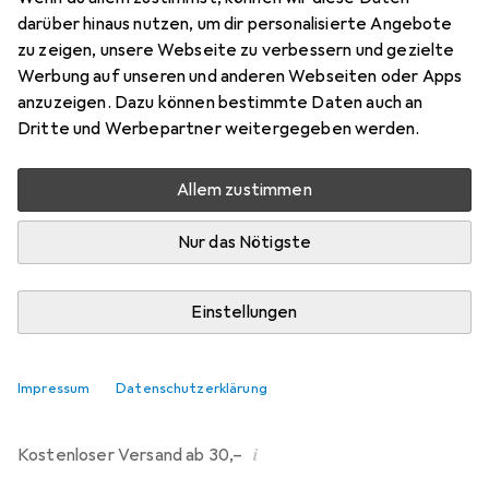
darüber hinaus nutzen, um dir personalisierte Angebote
Bewertungen
zu zeigen, unsere Webseite zu verbessern und gezielte
107
Werbung auf unseren und anderen Webseiten oder Apps
anzuzeigen. Dazu können bestimmte Daten auch an
Dritte und Werbepartner weitergegeben werden.
Mi, 12.8. geliefert
Mehr als 10 Stück an Lager beim Drittanbieter
Allem zustimmen
Lieferort angeben für genaue Lieferzeit
Nur das Nötigste
i
Angebot von
Ecultor
DE
Einstellungen
In den Warenkorb
Impressum
Datenschutzerklärung
Vergleichen
Merken
i
Kostenloser Versand ab 30,–