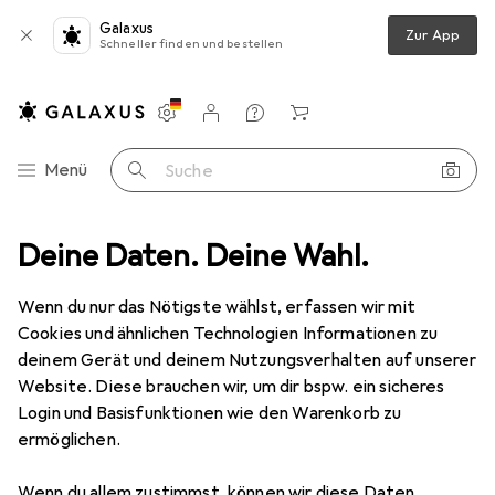
Galaxus
Zur App
Schneller finden und bestellen
Einstellungen
Kundenkonto
Vergleichslisten
Merklisten
Warenkorb
Navigation nach Kategorien
Menü
Suche
Video
Deine Daten. Deine Wahl.
Geräte Schutzfolie
Dipos Displayschutzfolie Antireflex
Wenn du nur das Nötigste wählst, erfassen wir mit
Cookies und ähnlichen Technologien Informationen zu
5 Bilder
deinem Gerät und deinem Nutzungsverhalten auf unserer
Website. Diese brauchen wir, um dir bspw. ein sicheres
EUR
3,89
Login und Basisfunktionen wie den Warenkorb zu
Dipos
Displayschutzfolie Antireflex
ermöglichen.
Preis in EUR inkl. MwSt.
Wenn du allem zustimmst, können wir diese Daten