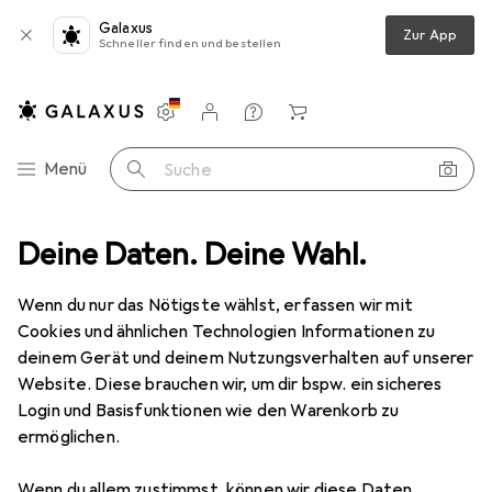
Galaxus
Zur App
Schneller finden und bestellen
Einstellungen
Kundenkonto
Vergleichslisten
Merklisten
Warenkorb
Navigation nach Kategorien
Menü
Suche
Video
Deine Daten. Deine Wahl.
Geräte Schutzfolie
Dipos Displayschutzfolie Antireflex
Wenn du nur das Nötigste wählst, erfassen wir mit
Cookies und ähnlichen Technologien Informationen zu
5 Bilder
deinem Gerät und deinem Nutzungsverhalten auf unserer
Website. Diese brauchen wir, um dir bspw. ein sicheres
EUR
10,–
Login und Basisfunktionen wie den Warenkorb zu
Dipos
Displayschutzfolie Antireflex
ermöglichen.
Preis in EUR inkl. MwSt.
Wenn du allem zustimmst, können wir diese Daten