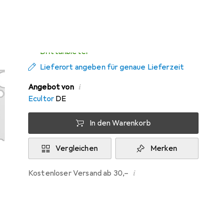
Mi, 12.8. geliefert
Mehr als 10 Stück an Lager beim
Drittanbieter
Lieferort angeben für genaue Lieferzeit
i
Angebot von
Ecultor
DE
In den Warenkorb
Vergleichen
Merken
i
Kostenloser Versand ab 30,–