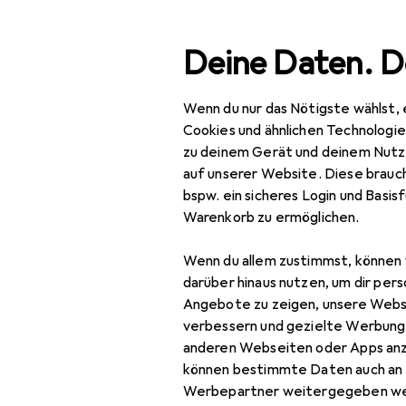
Suche
Deine Daten. D
Wenn du nur das Nötigste wählst, 
Navigation nach Kategorien
Gesamtsortiment
IT +
Gesamtsortiment
Cookies und ähnlichen Technologi
zu deinem Gerät und deinem Nutz
IT + Multimedia
auf unserer Website. Diese brauch
bspw. ein sicheres Login und Basis
Foto + Video
Warenkorb zu ermöglichen.
Analogfotografie
Wenn du allem zustimmst, können 
Blitze
darüber hinaus nutzen, um dir pers
Angebote zu zeigen, unsere Webs
Digitaler
verbessern und gezielte Werbung
Bilderrahmen
anderen Webseiten oder Apps an
können bestimmte Daten auch an 
Drohne
Werbepartner weitergegeben we