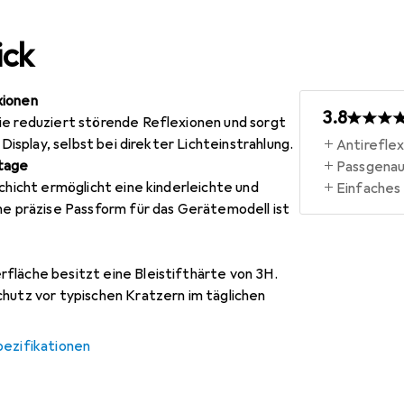
ick
xionen
3.8
ie reduziert störende Reflexionen und sorgt
 Display, selbst bei direkter Lichteinstrahlung.
Antirefle
ntage
Passgena
schicht ermöglicht eine kinderleichte und
Einfaches
ne präzise Passform für das Gerätemodell ist
fläche besitzt eine Bleistifthärte von 3H.
hutz vor typischen Kratzern im täglichen
pezifikationen