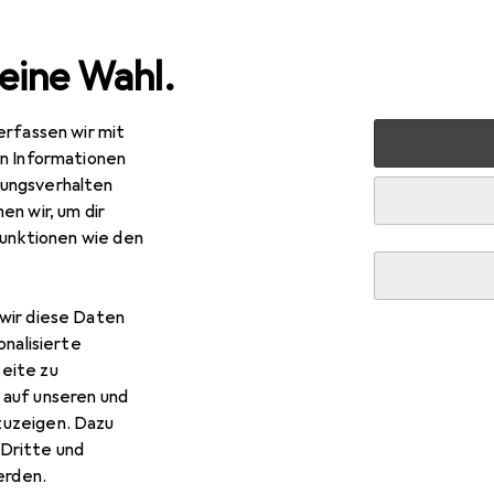
eine Wahl.
erfassen wir mit
 Multimedia
Foto + Video
Geräte Schutzfolie
Dipos 
en Informationen
ungsverhalten
en wir, um dir
funktionen wie den
wir diese Daten
onalisierte
eite zu
 auf unseren und
zuzeigen. Dazu
Dritte und
rden.