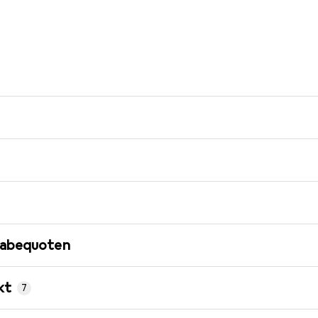
gabequoten
kt
7