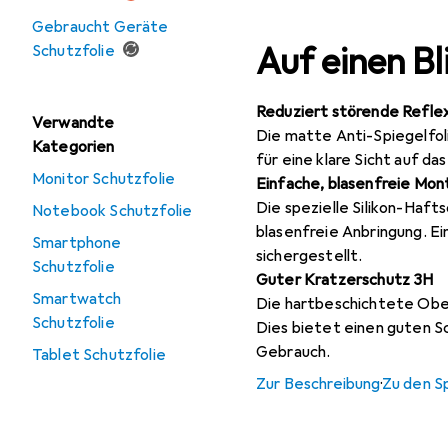
Gebraucht Geräte
Auf einen Bl
Schutzfolie
Reduziert störende Refle
Verwandte
Die matte Anti-Spiegelfol
Kategorien
für eine klare Sicht auf das
Monitor Schutzfolie
Einfache, blasenfreie Mo
Die spezielle Silikon-Haft
Notebook Schutzfolie
blasenfreie Anbringung. Ei
Smartphone
sichergestellt.
Schutzfolie
Guter Kratzerschutz 3H
Smartwatch
Die hartbeschichtete Ober
Schutzfolie
Dies bietet einen guten Sc
Gebrauch.
Tablet Schutzfolie
Zur Beschreibung
·
Zu den S