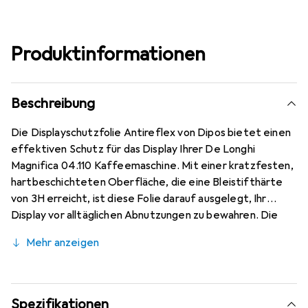
Produktinformationen
Beschreibung
Die Displayschutzfolie Antireflex von Dipos bietet einen
effektiven Schutz für das Display Ihrer De Longhi
Magnifica 04.110 Kaffeemaschine. Mit einer kratzfesten,
hartbeschichteten Oberfläche, die eine Bleistifthärte
von 3H erreicht, ist diese Folie darauf ausgelegt, Ihr
Display vor alltäglichen Abnutzungen zu bewahren. Die
matte Anti-Spiegelfolie reduziert störende Reflexionen
Mehr anzeigen
und sorgt für eine klare Sicht auf das Display, selbst bei
direkter Lichteinstrahlung. Die spezielle Silikon-
Haftschicht ermöglicht eine kinderleichte Anbringung,
die blasenfrei erfolgt, wenn das Display zuvor gereinigt
Spezifikationen