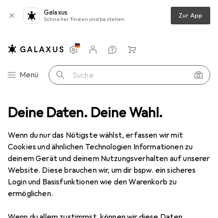
Galaxus
Zur App
Schneller finden und bestellen
Einstellungen
Kundenkonto
Vergleichslisten
Merklisten
Warenkorb
Navigation nach Kategorien
Menü
Suche
Video
Deine Daten. Deine Wahl.
Geräte Schutzfolie
Dipos Displayschutzfolie Antireflex
Wenn du nur das Nötigste wählst, erfassen wir mit
Cookies und ähnlichen Technologien Informationen zu
5 Bilder
deinem Gerät und deinem Nutzungsverhalten auf unserer
Website. Diese brauchen wir, um dir bspw. ein sicheres
EUR
14,79
Login und Basisfunktionen wie den Warenkorb zu
Dipos
Displayschutzfolie Antireflex
ermöglichen.
Preis in EUR inkl. MwSt.
Wenn du allem zustimmst, können wir diese Daten