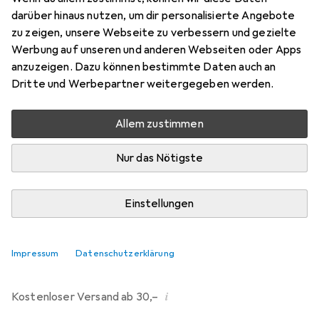
darüber hinaus nutzen, um dir personalisierte Angebote
Bewertungen
zu zeigen, unsere Webseite zu verbessern und gezielte
107
Werbung auf unseren und anderen Webseiten oder Apps
anzuzeigen. Dazu können bestimmte Daten auch an
Dritte und Werbepartner weitergegeben werden.
Mi, 12.8. geliefert
Mehr als 10 Stück an Lager beim Drittanbieter
Allem zustimmen
Lieferort angeben für genaue Lieferzeit
Nur das Nötigste
i
Angebot von
Ecultor
DE
Einstellungen
In den Warenkorb
Impressum
Datenschutzerklärung
Vergleichen
Merken
i
Kostenloser Versand ab 30,–