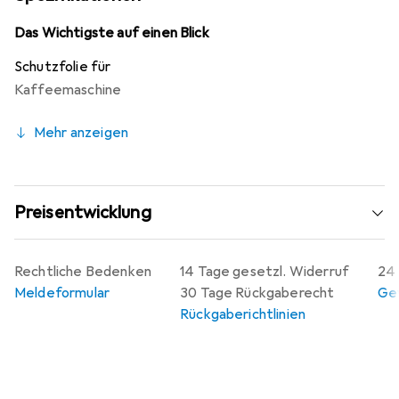
wurde. Zudem beeinträchtigt die Folie nicht die
Bedienbarkeit, sodass Sie weiterhin ein angenehmes
Das Wichtigste auf einen Blick
Nutzungserlebnis geniessen können. Hergestellt in
Schutzfolie für
Deutschland, ist die Folie passgenau für das Tropfblech
Kaffeemaschine
der De Longhi Magnifica 04.110 zugeschnitten und bietet
somit optimalen Schutz ohne Kompromisse.
Mehr anzeigen
Preisentwicklung
Rechtliche Bedenken
14 Tage gesetzl. Widerruf
24 
Meldeformular
30 Tage Rückgaberecht
Gew
Rückgaberichtlinien