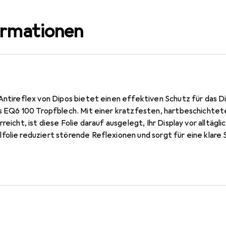
ormationen
Antireflex von Dipos bietet einen effektiven Schutz für das D
ns EQ6 100 Tropfblech. Mit einer kratzfesten, hartbeschichtet
rreicht, ist diese Folie darauf ausgelegt, Ihr Display vor alltä
olie reduziert störende Reflexionen und sorgt für eine klare Si
ung. Die Folie ist passgenau und konturgenau zugeschnitten, w
Dank der speziellen Silikon-Haftschicht schmiegt sich die Folie 
rächtigen. Hergestellt in Deutschland, vereint diese Schutzfol