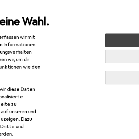
eine Wahl.
erfassen wir mit
 Multimedia
Foto + Video
Geräte Schutzfolie
Dipos 
en Informationen
ungsverhalten
en wir, um dir
funktionen wie den
wir diese Daten
onalisierte
eite zu
 auf unseren und
zuzeigen. Dazu
Dritte und
rden.