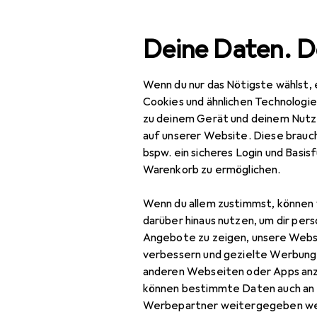
Suche
Deine Daten. D
Wenn du nur das Nötigste wählst, 
Navigation nach Kategorien
Gesamtsortiment
IT +
Gesamtsortiment
Cookies und ähnlichen Technologi
zu deinem Gerät und deinem Nutz
IT + Multimedia
auf unserer Website. Diese brauch
bspw. ein sicheres Login und Basis
Foto + Video
Warenkorb zu ermöglichen.
Analogfotografie
Wenn du allem zustimmst, können 
Blitze
darüber hinaus nutzen, um dir pers
Angebote zu zeigen, unsere Webs
Digitaler
verbessern und gezielte Werbung
Bilderrahmen
anderen Webseiten oder Apps an
können bestimmte Daten auch an 
Drohne
Werbepartner weitergegeben we