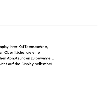
isplay Ihrer Kaffeemaschine,
en Oberfläche, die eine
glichen Abnutzungen zu bewahren.
cht auf das Display, selbst bei
as eine einfache und blasenfreie
sanft an das Display an, ohne die
ie Funktionalität und Qualität.