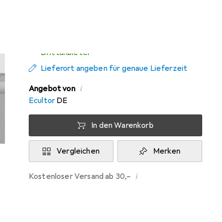
Mi, 12.8. geliefert
Mehr als 10 Stück an Lager beim
Drittanbieter
Lieferort angeben für genaue Lieferzeit
i
Angebot von
Ecultor
DE
In den Warenkorb
Vergleichen
Merken
i
Kostenloser Versand ab 30,–