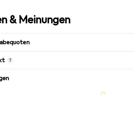
n & Meinungen
gabequoten
kt
7
gen