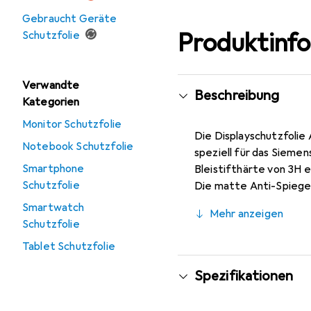
Gebraucht Geräte
Produktinf
Schutzfolie
Verwandte
Beschreibung
Kategorien
Monitor Schutzfolie
Die Displayschutzfolie 
Notebook Schutzfolie
speziell für das Sieme
Smartphone
Bleistifthärte von 3H e
Schutzfolie
Die matte Anti-Spiegelf
direkter Lichteinstrahl
Smartwatch
Mehr anzeigen
Anbringung ermöglicht. 
Schutzfolie
Bedienbarkeit zu beeint
Tablet Schutzfolie
Spezifikationen