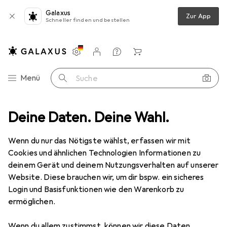
Galaxus
Zur App
Schneller finden und bestellen
Einstellungen
Kundenkonto
Vergleichslisten
Merklisten
Warenkorb
Navigation nach Kategorien
Menü
Suche
s
Deine Daten. Deine Wahl.
Smartwatch Schutzfolie
Dipos Displayschutzfolie Antireflex
Wenn du nur das Nötigste wählst, erfassen wir mit
Cookies und ähnlichen Technologien Informationen zu
5 Bilder
deinem Gerät und deinem Nutzungsverhalten auf unserer
Website. Diese brauchen wir, um dir bspw. ein sicheres
EUR
3,89
Login und Basisfunktionen wie den Warenkorb zu
Dipos
Displayschutzfolie Antireflex
ermöglichen.
Preis in EUR inkl. MwSt.
Wenn du allem zustimmst, können wir diese Daten