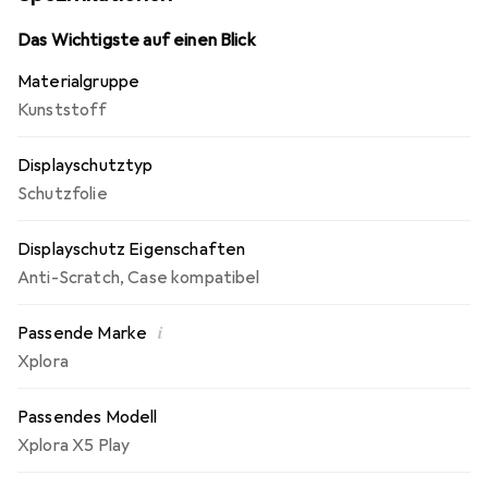
Beeinträchtigung der Bedienbarkeit! Die dipos
Displayschutzfolie bietet ein angenehmes Bediengefühl
Das Wichtigste auf einen Blick
und ist für das Xplora X5 Play optimiert.
Materialgruppe
Kunststoff
Displayschutztyp
Schutzfolie
Displayschutz Eigenschaften
Anti-Scratch
,
Case kompatibel
i
Passende Marke
Xplora
Passendes Modell
Xplora X5 Play