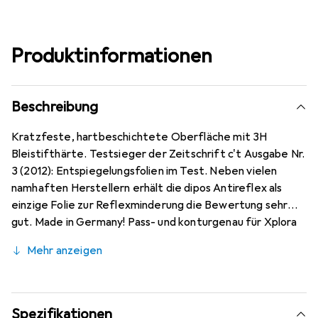
Produktinformationen
Beschreibung
Kratzfeste, hartbeschichtete Oberfläche mit 3H
Bleistifthärte. Testsieger der Zeitschrift c't Ausgabe Nr.
3 (2012): Entspiegelungsfolien im Test. Neben vielen
namhaften Herstellern erhält die dipos Antireflex als
einzige Folie zur Reflexminderung die Bewertung sehr
gut. Made in Germany! Pass- und konturgenau für Xplora
X5 Play auf modernsten Maschinen zugeschnitten.
Mehr anzeigen
Kinderleichte Anbringung - 100% blasenfreie Montage bei
gereinigtem Display! Die spezielle Silikon-Haftschicht
verdrängt die Luft beim Aufbringen und schmiegt sich
damit von selbst an das Display an. Keine
Spezifikationen