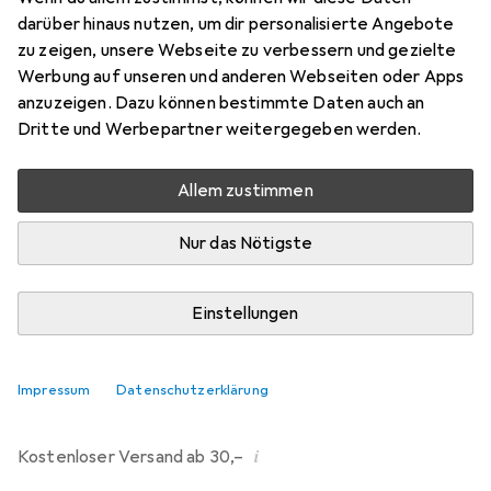
darüber hinaus nutzen, um dir personalisierte Angebote
Marke
Bewertungen
zu zeigen, unsere Webseite zu verbessern und gezielte
Mehr von Dipos
80
Werbung auf unseren und anderen Webseiten oder Apps
anzuzeigen. Dazu können bestimmte Daten auch an
Dritte und Werbepartner weitergegeben werden.
Mo, 10.8. geliefert
Mehr als 10 Stück an Lager beim Drittanbieter
Allem zustimmen
Lieferort angeben für genaue Lieferzeit
Nur das Nötigste
i
Angebot von
Ecultor
DE
Einstellungen
In den Warenkorb
Impressum
Datenschutzerklärung
Vergleichen
Merken
i
Kostenloser Versand ab 30,–