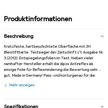
Produktinformationen
Beschreibung
Kratzfeste, hartbeschichtete Oberfläche mit 3H
Bleistifthärte. Testsieger der Zeitschrift c't Ausgabe Nr.
3 (2012): Entspiegelungsfolien im Test. Neben vieler
namhafter Hersteller erhält die dipos Antireflex als
einzige Folie für Reflexminderung die Bewertung sehr
gut. Made in Germany! Pass- und konturgenau für die
Honor GS Pro Smartwatch (48mm) auf modernsten
Mehr anzeigen
Maschinen zugeschnitten. Kinderleichte Anbringung -
100% blasenfreie Montage bei gereinigtem Display! Die
spezielle Silikon Haftschicht verdrängt die Luft beim
Aufbringen und schmiegt sich damit von selbst an das
Spezifikationen