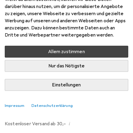
darüber hinaus nutzen, um dir personalisierte Angebote
Marke
Bewertungen
zu zeigen, unsere Webseite zu verbessern und gezielte
Mehr von Dipos
80
Werbung auf unseren und anderen Webseiten oder Apps
anzuzeigen. Dazu können bestimmte Daten auch an
Dritte und Werbepartner weitergegeben werden.
Mo, 10.8. geliefert
Mehr als 10 Stück an Lager beim Drittanbieter
Allem zustimmen
Lieferort angeben für genaue Lieferzeit
Nur das Nötigste
i
Angebot von
Ecultor
DE
Einstellungen
In den Warenkorb
Impressum
Datenschutzerklärung
Vergleichen
Merken
i
Kostenloser Versand ab 30,–