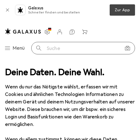
Galaxus
Zur App
Schneller finden und bestellen
Einstellungen
Kundenkonto
Vergleichslisten
Merklisten
Warenkorb
Navigation nach Kategorien
Menü
Suche
s
Deine Daten. Deine Wahl.
Smartwatch Schutzfolie
Dipos Displayschutzfolie Antireflex
Wenn du nur das Nötigste wählst, erfassen wir mit
Cookies und ähnlichen Technologien Informationen zu
5 Bilder
deinem Gerät und deinem Nutzungsverhalten auf unserer
Website. Diese brauchen wir, um dir bspw. ein sicheres
EUR
5,89
Login und Basisfunktionen wie den Warenkorb zu
Dipos
Displayschutzfolie Antireflex
ermöglichen.
Preis in EUR inkl. MwSt.
Wenn du allem zustimmst, können wir diese Daten