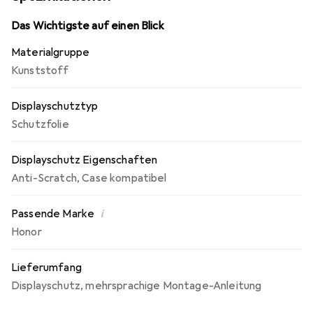
Display an. Keine Beeinträchtigung der Bedienbarkeit!
Die Dipos Displayschutzfolie bietet ein angenehmes
Das Wichtigste auf einen Blick
Bediengefühl und ist für die Honor GS Pro Smartwatch
Materialgruppe
(48mm) optimiert.
Kunststoff
Displayschutztyp
Schutzfolie
Displayschutz Eigenschaften
Anti-Scratch
,
Case kompatibel
i
Passende Marke
Honor
Lieferumfang
Displayschutz
,
mehrsprachige Montage-Anleitung