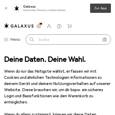
Galaxus
Zur App
Schneller finden und bestellen
Einstellungen
Kundenkonto
Vergleichslisten
Merklisten
Warenkorb
Navigation nach Kategorien
Menü
Suche
s
Deine Daten. Deine Wahl.
Smartwatch Schutzfolie
Dipos Displayschutzfolie Antireflex
Wenn du nur das Nötigste wählst, erfassen wir mit
Cookies und ähnlichen Technologien Informationen zu
5 Bilder
deinem Gerät und deinem Nutzungsverhalten auf unserer
Website. Diese brauchen wir, um dir bspw. ein sicheres
EUR
3,89
Login und Basisfunktionen wie den Warenkorb zu
Dipos
Displayschutzfolie Antireflex
ermöglichen.
Preis in EUR inkl. MwSt.
Wenn du allem zustimmst, können wir diese Daten