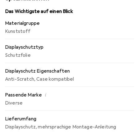
Bedienbarkeit! Die Dipos Displayschutzfolie bietet ein
angenehmes Bediengefühl und ist für das 20 mm
Das Wichtigste auf einen Blick
Durchmesser Uhr optimiert.
Materialgruppe
Kunststoff
Displayschutztyp
Schutzfolie
Displayschutz Eigenschaften
Anti-Scratch
,
Case kompatibel
i
Passende Marke
Diverse
Lieferumfang
Displayschutz
,
mehrsprachige Montage-Anleitung