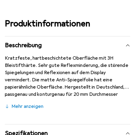
Produktinformationen
Beschreibung
Kratzfeste, hartbeschichtete Oberfläche mit 3H
Bleistifthärte. Sehr gute Reflexminderung, die störende
Spiegelungen und Reflexionen auf dem Display
vermindert. Die matte Anti-Spiegelfolie hat eine
papierähnliche Oberfläche. Hergestellt in Deutschland,
passgenau und konturgenau für 20 mm Durchmesser
Uhren auf modernsten Maschinen zugeschnitten.
Mehr anzeigen
Kinderleichte Anbringung mit 100% blasenfreier Montage
bei gereinigtem Display. Die spezielle Silikon-Haftschicht
verdrängt die Luft beim Aufbringen und schmiegt sich von
selbst an das Display an. Keine Beeinträchtigung der
Spezifikationen