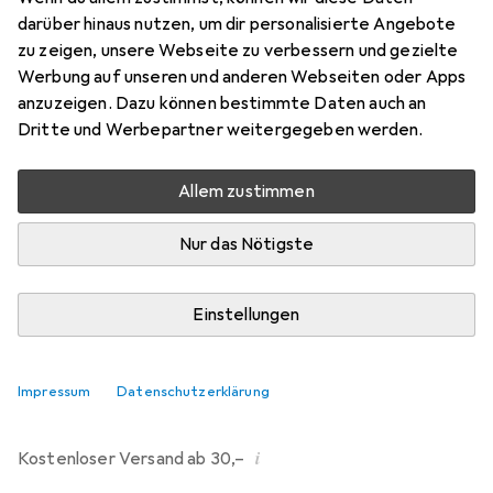
darüber hinaus nutzen, um dir personalisierte Angebote
Marke
Bewertungen
zu zeigen, unsere Webseite zu verbessern und gezielte
Mehr von Dipos
80
Werbung auf unseren und anderen Webseiten oder Apps
anzuzeigen. Dazu können bestimmte Daten auch an
Dritte und Werbepartner weitergegeben werden.
Mo, 10.8. geliefert
Mehr als 10 Stück an Lager beim Drittanbieter
Allem zustimmen
Lieferort angeben für genaue Lieferzeit
Nur das Nötigste
i
Angebot von
Ecultor
DE
Einstellungen
In den Warenkorb
Impressum
Datenschutzerklärung
Vergleichen
Merken
i
Kostenloser Versand ab 30,–