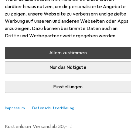
darüber hinaus nutzen, um dir personalisierte Angebote
Marke
Bewertungen
zu zeigen, unsere Webseite zu verbessern und gezielte
Mehr von Dipos
80
Werbung auf unseren und anderen Webseiten oder Apps
anzuzeigen. Dazu können bestimmte Daten auch an
Dritte und Werbepartner weitergegeben werden.
übermorgen geliefert
Mehr als 10 Stück an Lager beim Drittanbieter
Allem zustimmen
Lieferort angeben für genaue Lieferzeit
Nur das Nötigste
i
Angebot von
Ecultor
DE
Einstellungen
In den Warenkorb
Impressum
Datenschutzerklärung
Vergleichen
Merken
i
Kostenloser Versand ab 30,–