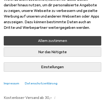
darüber hinaus nutzen, um dir personalisierte Angebote
Marke
Bewertungen
zu zeigen, unsere Webseite zu verbessern und gezielte
Mehr von Dipos
80
Werbung auf unseren und anderen Webseiten oder Apps
anzuzeigen. Dazu können bestimmte Daten auch an
Dritte und Werbepartner weitergegeben werden.
Mi, 12.8. geliefert
Mehr als 10 Stück an Lager beim Drittanbieter
Allem zustimmen
Lieferort angeben für genaue Lieferzeit
Nur das Nötigste
i
Angebot von
Ecultor
DE
Einstellungen
In den Warenkorb
Impressum
Datenschutzerklärung
Vergleichen
Merken
i
Kostenloser Versand ab 30,–