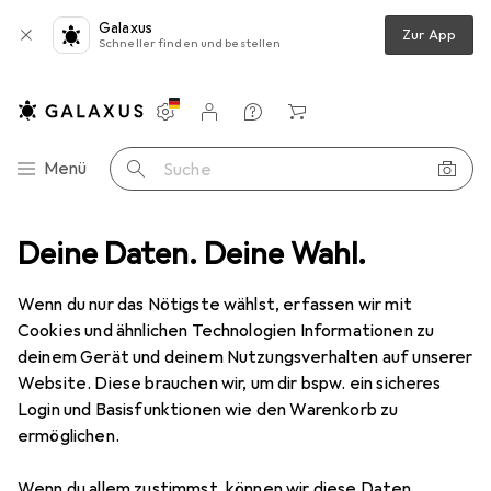
Galaxus
Zur App
Schneller finden und bestellen
Einstellungen
Kundenkonto
Vergleichslisten
Merklisten
Warenkorb
Navigation nach Kategorien
Menü
Suche
s
Deine Daten. Deine Wahl.
Smartwatch Schutzfolie
Dipos Displayschutzfolie Antireflex
Wenn du nur das Nötigste wählst, erfassen wir mit
Cookies und ähnlichen Technologien Informationen zu
5 Bilder
deinem Gerät und deinem Nutzungsverhalten auf unserer
Website. Diese brauchen wir, um dir bspw. ein sicheres
EUR
3,89
Login und Basisfunktionen wie den Warenkorb zu
Dipos
Displayschutzfolie Antireflex
ermöglichen.
Preis in EUR inkl. MwSt.
Wenn du allem zustimmst, können wir diese Daten