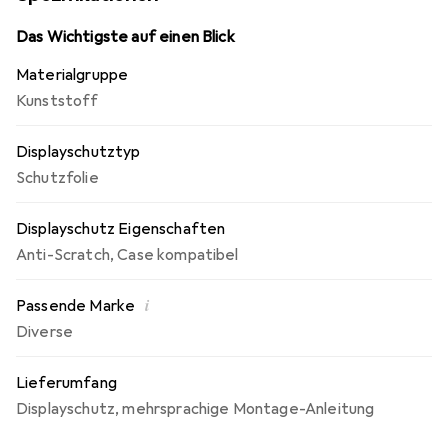
Bedienbarkeit. Die Dipos Displayschutzfolie bietet ein
angenehmes Bediengefühl und ist für das 30 mm
Das Wichtigste auf einen Blick
Durchmesser Uhr optimiert.
Materialgruppe
Kunststoff
Displayschutztyp
Schutzfolie
Displayschutz Eigenschaften
Anti-Scratch
,
Case kompatibel
i
Passende Marke
Diverse
Lieferumfang
Displayschutz
,
mehrsprachige Montage-Anleitung