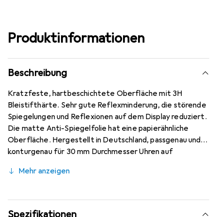
Produktinformationen
Beschreibung
Kratzfeste, hartbeschichtete Oberfläche mit 3H
Bleistifthärte. Sehr gute Reflexminderung, die störende
Spiegelungen und Reflexionen auf dem Display reduziert.
Die matte Anti-Spiegelfolie hat eine papierähnliche
Oberfläche. Hergestellt in Deutschland, passgenau und
konturgenau für 30 mm Durchmesser Uhren auf
modernsten Maschinen zugeschnitten. Kinderleichte
Mehr anzeigen
Anbringung mit 100% blasenfreier Montage bei
gereinigtem Display. Die spezielle Silikon-Haftschicht
verdrängt die Luft beim Aufbringen und schmiegt sich von
selbst an das Display an. Keine Beeinträchtigung der
Spezifikationen