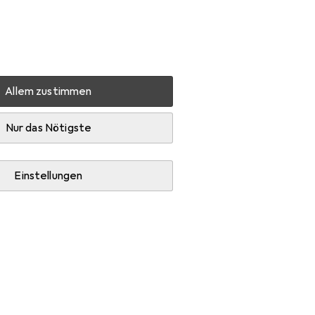
Einstellungen
Kundenkonto
Vergleichslisten
Merklisten
Warenkorb
Anmelden
Allem zustimmen
s Displayschutzfolie Antireflex
Nur das Nötigste
EUR
3,99
Dipos
Displayschutzfolie
Einstellungen
Antireflex
Preis in EUR inkl. MwSt.
Marke
Bewertungen
Mehr von Dipos
80