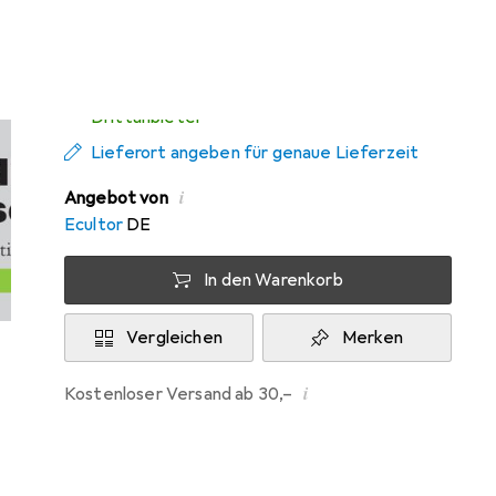
Mi, 12.8. geliefert
Mehr als 10 Stück an Lager beim
Drittanbieter
Lieferort angeben für genaue Lieferzeit
i
Angebot von
Ecultor
DE
In den Warenkorb
Vergleichen
Merken
i
Kostenloser Versand ab 30,–