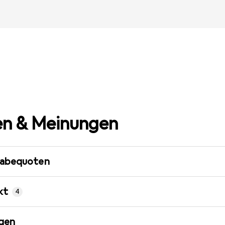
n & Meinungen
gabequoten
kt
4
gen