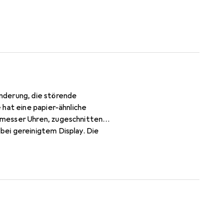
nderung, die störende
 hat eine papier-ähnliche
hmesser Uhren, zugeschnitten
ei gereinigtem Display. Die
 selbst an das Display an. Keine
mes Bediengefühl und ist für 33