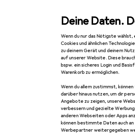
Suche
Deine Daten. D
Wenn du nur das Nötigste wählst, 
Navigation nach Kategorien
Gesamtsortiment
IT +
Gesamtsortiment
Cookies und ähnlichen Technologi
zu deinem Gerät und deinem Nutz
IT + Multimedia
auf unserer Website. Diese brauch
bspw. ein sicheres Login und Basis
Wearables
Warenkorb zu ermöglichen.
Armbanduhr
Wenn du allem zustimmst, können 
Pulsgurt
darüber hinaus nutzen, um dir pers
Angebote zu zeigen, unsere Webs
Smart Ring
verbessern und gezielte Werbung
anderen Webseiten oder Apps an
Smart Ring Zubehör
können bestimmte Daten auch an 
Smartwatch
Werbepartner weitergegeben we