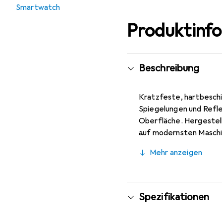
Smartwatch
Produktinf
Beschreibung
Kratzfeste, hartbeschi
Spiegelungen und Refle
Oberfläche. Hergestel
auf modernsten Maschin
spezielle Silikon-Hafts
Mehr anzeigen
Beeinträchtigung der B
mm Durchmesser Uhren 
Spezifikationen