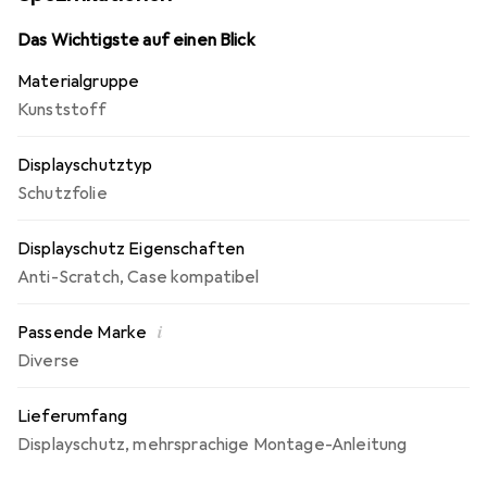
Displayschutzfolie bietet ein angenehmes Bediengefühl
und ist für das 41 mm Durchmesser Uhr optimiert.
Das Wichtigste auf einen Blick
Materialgruppe
Kunststoff
Displayschutztyp
Schutzfolie
Displayschutz Eigenschaften
Anti-Scratch
,
Case kompatibel
i
Passende Marke
Diverse
Lieferumfang
Displayschutz
,
mehrsprachige Montage-Anleitung