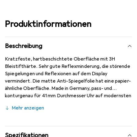
Produktinformationen
Beschreibung
Kratzfeste, hartbeschichtete Oberfläche mit 3H
Bleistifthärte. Sehr gute Reflexminderung, die störende
Spiegelungen und Reflexionen auf dem Display
vermindert. Die matte Anti-Spiegelfolie hat eine papier-
ähnliche Oberfläche. Made in Germany, pass- und
konturgenau für 41 mm Durchmesser Uhr auf modernsten
Maschinen zugeschnitten. Kinderleichte Anbringung mit
Mehr anzeigen
100% blasenfreier Montage bei gereinigtem Display. Die
spezielle Silikon Haftschicht verdrängt die Luft beim
Aufbringen und schmiegt sich von selbst an das Display an.
Keine Beeinträchtigung der Bedienbarkeit. Die Dipos
Spezifikationen