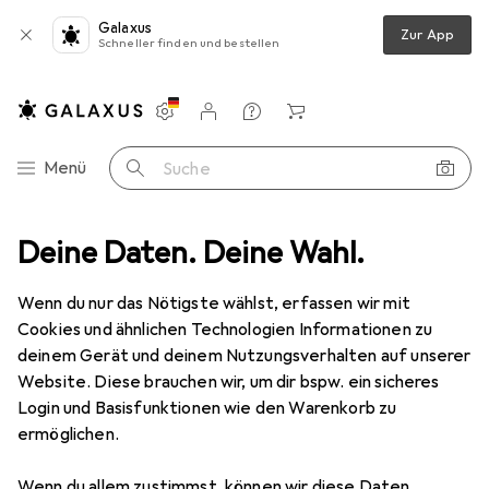
Galaxus
Zur App
Schneller finden und bestellen
Einstellungen
Kundenkonto
Vergleichslisten
Merklisten
Warenkorb
Navigation nach Kategorien
Menü
Suche
s
Deine Daten. Deine Wahl.
Smartwatch Schutzfolie
Dipos Displayschutzfolie Antireflex
Wenn du nur das Nötigste wählst, erfassen wir mit
Cookies und ähnlichen Technologien Informationen zu
5 Bilder
deinem Gerät und deinem Nutzungsverhalten auf unserer
Website. Diese brauchen wir, um dir bspw. ein sicheres
EUR
5,89
Login und Basisfunktionen wie den Warenkorb zu
Dipos
Displayschutzfolie Antireflex
ermöglichen.
Preis in EUR inkl. MwSt.
Wenn du allem zustimmst, können wir diese Daten