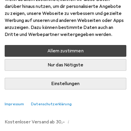
darüber hinaus nutzen, um dir personalisierte Angebote
Marke
Bewertungen
zu zeigen, unsere Webseite zu verbessern und gezielte
Mehr von Dipos
80
Werbung auf unseren und anderen Webseiten oder Apps
anzuzeigen. Dazu können bestimmte Daten auch an
Dritte und Werbepartner weitergegeben werden.
Mi, 12.8. geliefert
Mehr als 10 Stück an Lager beim Drittanbieter
Allem zustimmen
Lieferort angeben für genaue Lieferzeit
Nur das Nötigste
i
Angebot von
Ecultor
DE
Einstellungen
In den Warenkorb
Impressum
Datenschutzerklärung
Vergleichen
Merken
i
Kostenloser Versand ab 30,–