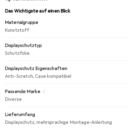
Bedienbarkeit! Die Dipos Displayschutzfolie bietet ein
angenehmes Bediengefühl und ist für Uhren mit einem
Das Wichtigste auf einen Blick
Durchmesser von 45 mm optimiert.
Materialgruppe
Kunststoff
Displayschutztyp
Schutzfolie
Displayschutz Eigenschaften
Anti-Scratch
,
Case kompatibel
i
Passende Marke
Diverse
Lieferumfang
Displayschutz
,
mehrsprachige Montage-Anleitung