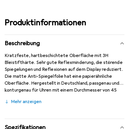
Produktinformationen
Beschreibung
Kratzfeste, hartbeschichtete Oberfläche mit 3H
Bleistifthärte. Sehr gute Reflexminderung, die störende
Spiegelungen und Reflexionen auf dem Display reduziert.
Die matte Anti-Spiegelfolie hat eine papierähnliche
Oberfläche. Hergestellt in Deutschland, passgenau und
konturgenau für Uhren mit einem Durchmesser von 45
mm, zugeschnitten auf modernsten Maschinen.
Mehr anzeigen
Kinderleichte Anbringung mit 100% blasenfreier Montage
bei gereinigtem Display. Die spezielle Silikon-Haftschicht
verdrängt die Luft beim Aufbringen und schmiegt sich von
selbst an das Display an. Keine Beeinträchtigung der
Spezifikationen