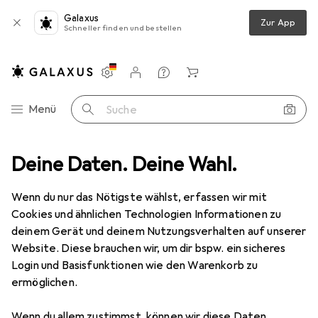
Galaxus
Zur App
Schneller finden und bestellen
Einstellungen
Kundenkonto
Vergleichslisten
Merklisten
Warenkorb
Navigation nach Kategorien
Menü
Suche
s
Deine Daten. Deine Wahl.
Smartwatch Schutzfolie
Dipos Displayschutzfolie Antireflex
Wenn du nur das Nötigste wählst, erfassen wir mit
Cookies und ähnlichen Technologien Informationen zu
5 Bilder
deinem Gerät und deinem Nutzungsverhalten auf unserer
Website. Diese brauchen wir, um dir bspw. ein sicheres
EUR
5,89
Login und Basisfunktionen wie den Warenkorb zu
Dipos
Displayschutzfolie Antireflex
ermöglichen.
Preis in EUR inkl. MwSt.
Wenn du allem zustimmst, können wir diese Daten