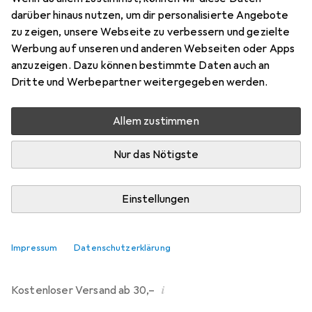
darüber hinaus nutzen, um dir personalisierte Angebote
Marke
Bewertungen
zu zeigen, unsere Webseite zu verbessern und gezielte
Mehr von Dipos
80
Werbung auf unseren und anderen Webseiten oder Apps
anzuzeigen. Dazu können bestimmte Daten auch an
Dritte und Werbepartner weitergegeben werden.
Mo, 10.8. geliefert
Mehr als 10 Stück an Lager beim Drittanbieter
Allem zustimmen
Lieferort angeben für genaue Lieferzeit
Nur das Nötigste
i
Angebot von
Ecultor
DE
Einstellungen
In den Warenkorb
Impressum
Datenschutzerklärung
Vergleichen
Merken
i
Kostenloser Versand ab 30,–