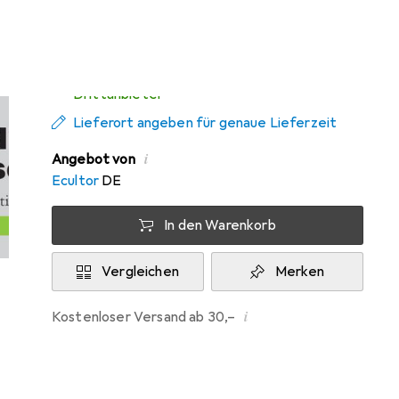
Mi, 12.8. geliefert
Mehr als 10 Stück an Lager beim
Drittanbieter
Lieferort angeben für genaue Lieferzeit
i
Angebot von
Ecultor
DE
In den Warenkorb
Vergleichen
Merken
i
Kostenloser Versand ab 30,–