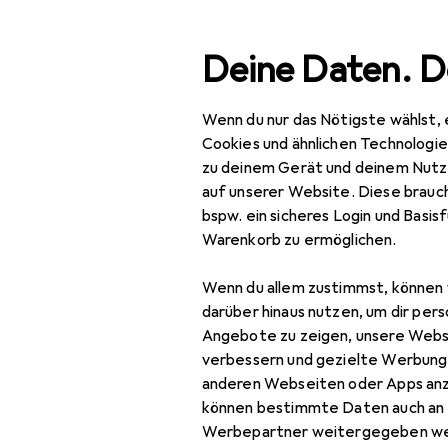
Suche
Deine Daten. D
Wenn du nur das Nötigste wählst, 
Navigation nach Kategorien
Gesamtsortiment
IT +
Gesamtsortiment
Cookies und ähnlichen Technologi
zu deinem Gerät und deinem Nutz
IT + Multimedia
auf unserer Website. Diese brauch
bspw. ein sicheres Login und Basis
Wearables
Warenkorb zu ermöglichen.
Armbanduhr
Wenn du allem zustimmst, können 
Pulsgurt
darüber hinaus nutzen, um dir pers
Angebote zu zeigen, unsere Webs
Smart Ring
verbessern und gezielte Werbung
anderen Webseiten oder Apps an
Smart Ring Zubehör
können bestimmte Daten auch an 
Smartwatch
Werbepartner weitergegeben we