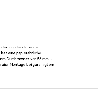
nderung, die störende
 hat eine papierähnliche
einem Durchmesser von 58 mm,
freier Montage bei gereinigtem
iegt sich von selbst an das
bietet ein angenehmes