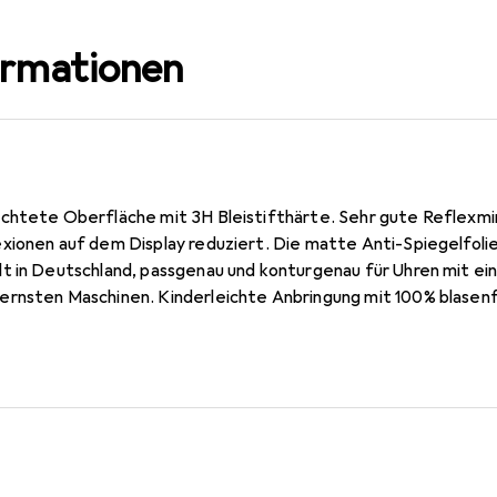
ormationen
chtete Oberfläche mit 3H Bleistifthärte. Sehr gute Reflexmi
xionen auf dem Display reduziert. Die matte Anti-Spiegelfolie
t in Deutschland, passgenau und konturgenau für Uhren mit 
ernsten Maschinen. Kinderleichte Anbringung mit 100% blasen
Silikon-Haftschicht verdrängt die Luft beim Aufbringen und schm
nträchtigung der Bedienbarkeit. Die Dipos Displayschutzfolie 
ür Uhren mit einem Durchmesser von 58 mm optimiert.