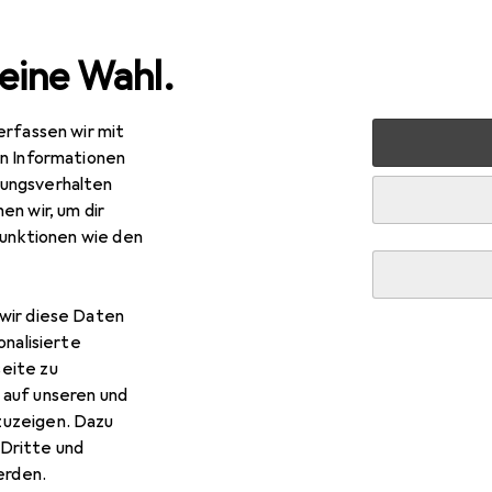
eine Wahl.
erfassen wir mit
 Multimedia
Wearables
Smartwatch Schutzfolie
Dipo
en Informationen
ungsverhalten
en wir, um dir
funktionen wie den
wir diese Daten
onalisierte
eite zu
 auf unseren und
zuzeigen. Dazu
Dritte und
rden.