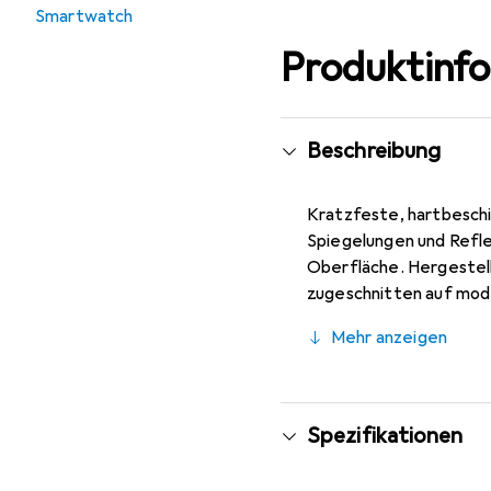
Smartwatch
Produktinf
Beschreibung
Kratzfeste, hartbeschi
Spiegelungen und Refle
Oberfläche. Hergestell
zugeschnitten auf mod
Display. Die spezielle 
Mehr anzeigen
Display an. Keine Beei
Bediengefühl und ist f
Spezifikationen