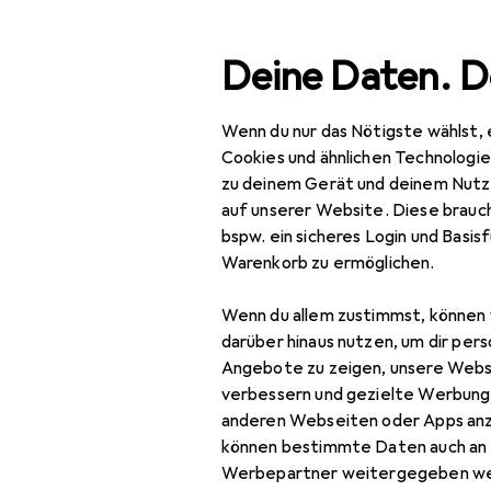
Suche
Deine Daten. D
Wenn du nur das Nötigste wählst, 
Navigation nach Kategorien
Gesamtsortiment
IT +
Gesamtsortiment
Cookies und ähnlichen Technologi
zu deinem Gerät und deinem Nutz
IT + Multimedia
auf unserer Website. Diese brauch
bspw. ein sicheres Login und Basis
Wearables
Warenkorb zu ermöglichen.
Armbanduhr
Wenn du allem zustimmst, können 
Pulsgurt
darüber hinaus nutzen, um dir pers
Angebote zu zeigen, unsere Webs
Smart Ring
verbessern und gezielte Werbung
anderen Webseiten oder Apps an
Smart Ring Zubehör
können bestimmte Daten auch an 
Smartwatch
Werbepartner weitergegeben we