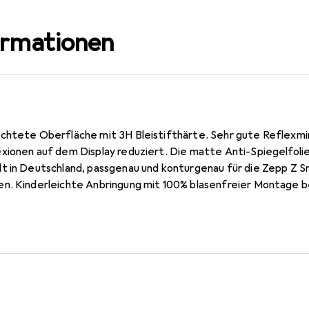
ormationen
chtete Oberfläche mit 3H Bleistifthärte. Sehr gute Reflexmi
xionen auf dem Display reduziert. Die matte Anti-Spiegelfolie
lt in Deutschland, passgenau und konturgenau für die Zepp Z
n. Kinderleichte Anbringung mit 100% blasenfreier Montage be
chicht verdrängt die Luft beim Aufbringen und schmiegt sich von
edienbarkeit! Die Dipos Displayschutzfolie bietet ein angeneh
imiert.