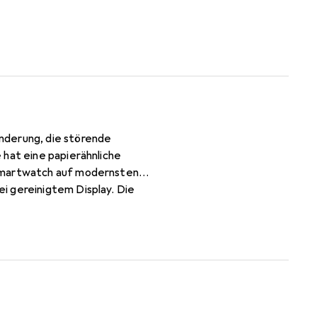
nderung, die störende
 hat eine papierähnliche
 Smartwatch auf modernsten
i gereinigtem Display. Die
 selbst an das Display an. Keine
mes Bediengefühl und ist für die