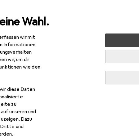
eine Wahl.
erfassen wir mit
 Multimedia
Wearables
Smartwatch Schutzfolie
Dipo
en Informationen
ungsverhalten
en wir, um dir
funktionen wie den
wir diese Daten
onalisierte
eite zu
 auf unseren und
zuzeigen. Dazu
Dritte und
rden.