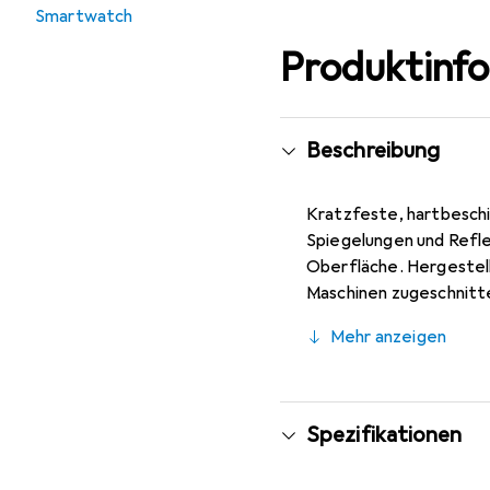
Smartwatch
Produktinf
Beschreibung
Kratzfeste, hartbeschi
Spiegelungen und Refle
Oberfläche. Hergestel
Maschinen zugeschnitte
spezielle Silikon-Hafts
Mehr anzeigen
Beeinträchtigung der B
Zepp Z Smartwatch opt
Spezifikationen