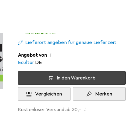
Mi, 12.8. geliefert
Mehr als 10 Stück an Lager beim
Drittanbieter
Lieferort angeben für genaue Lieferzeit
i
Angebot von
Ecultor
DE
In den Warenkorb
Vergleichen
Merken
i
Kostenloser Versand ab 30,–