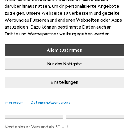
Preis in EUR inkl. MwSt.
darüber hinaus nutzen, um dir personalisierte Angebote
zu zeigen, unsere Webseite zu verbessern und gezielte
Marke
Bewertungen
Werbung auf unseren und anderen Webseiten oder Apps
Mehr von Dipos
128
anzuzeigen. Dazu können bestimmte Daten auch an
Dritte und Werbepartner weitergegeben werden.
Mi, 12.8. geliefert
Allem zustimmen
Mehr als 10 Stück an Lager beim Drittanbieter
Lieferort angeben für genaue Lieferzeit
Nur das Nötigste
i
Angebot von
Ecultor
DE
Einstellungen
In den Warenkorb
Impressum
Datenschutzerklärung
Vergleichen
Merken
i
Kostenloser Versand ab 30,–