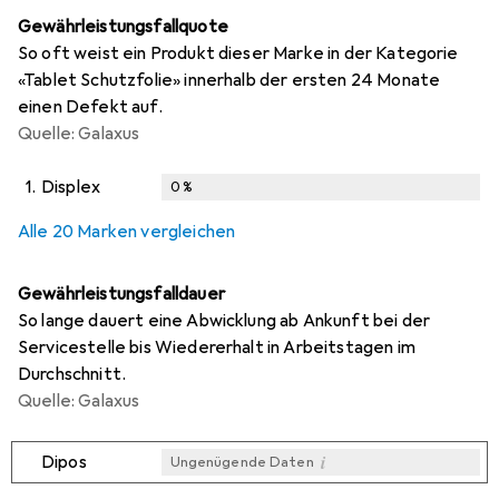
Gewährleistungsfallquote
So oft weist ein Produkt dieser Marke in der Kategorie
«Tablet Schutzfolie» innerhalb der ersten 24 Monate
einen Defekt auf.
Quelle: Galaxus
1.
Displex
0
%
i
i
i
i
Ungenügende Daten
Ungenügende Daten
Ungenügende Daten
Ungenügende Daten
Alle 20 Marken vergleichen
Gewährleistungsfalldauer
So lange dauert eine Abwicklung ab Ankunft bei der
Servicestelle bis Wiedererhalt in Arbeitstagen im
Durchschnitt.
Quelle: Galaxus
i
Dipos
Ungenügende Daten
i
i
i
i
Ungenügende Daten
Ungenügende Daten
Ungenügende Daten
Ungenügende Daten