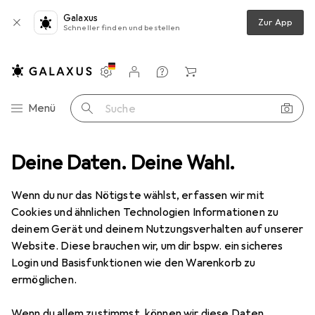
Galaxus
Zur App
Schneller finden und bestellen
Einstellungen
Kundenkonto
Vergleichslisten
Merklisten
Warenkorb
Navigation nach Kategorien
Menü
Suche
ehör
Deine Daten. Deine Wahl.
Tablet Schutzfolie
Dipos Displayschutzfolie Crystalclear
Wenn du nur das Nötigste wählst, erfassen wir mit
Cookies und ähnlichen Technologien Informationen zu
4 Bilder
deinem Gerät und deinem Nutzungsverhalten auf unserer
Website. Diese brauchen wir, um dir bspw. ein sicheres
EUR
14,29
Login und Basisfunktionen wie den Warenkorb zu
Dipos
Displayschutzfolie Crystalclear
ermöglichen.
1 Stk., Medion Kids Tablet E10440
Wenn du allem zustimmst, können wir diese Daten