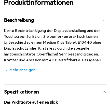
Produktinformationen
Beschreibung
Keine Beeinträchtigung der Displaydarstellung und der
Touchscreenfunktion. Sie bemerken praktisch keinen
Unterschied zu einem Medion Kids Tablet E10440 ohne
Displayschutzfolie. Kratzfest durch die spezielle
hartbeschichtete Oberfläche! Sehr beständig gegen
Kratzer und Abrasion mit 4H Bleistifthärte. Passgenau
für Medion Kids Tablet E10440 zugeschnitten.
Mehr anzeigen
Hervorragende Qualität gewährleistet durch den Einsatz
modernster Präzisionsmaschinen (Laserschnitttechnik) -
optimale Randhaftung und sehr gute Formstabilität.
Kinderleichte Montage! Keine Blasenbildung bei
Spezifikationen
staubfreiem Display möglich! Beim Auftragen der Folie
wird die Luft verdrängt und schmiegt sich wie von selbst
Das Wichtigste auf einen Blick
an das Display an. Jederzeit rückstandsfrei entfernbar!