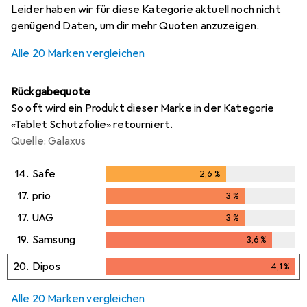
Leider haben wir für diese Kategorie aktuell noch nicht
genügend Daten, um dir mehr Quoten anzuzeigen.
Alle 20 Marken vergleichen
Rückgabequote
So oft wird ein Produkt dieser Marke in der Kategorie
«Tablet Schutzfolie» retourniert.
Quelle: Galaxus
14.
Safe
2,6
%
2,6
%
17.
prio
3
%
3
%
17.
UAG
3
%
3
%
19.
Samsung
3,6
%
3,6
%
20.
Dipos
4,1
%
4,1
%
Alle 20 Marken vergleichen