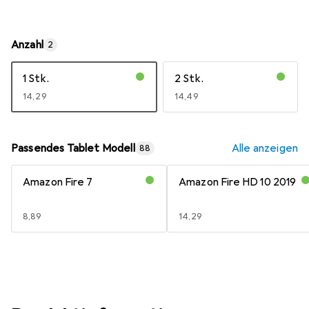
Anzahl
2
1 Stk.
2 Stk.
EUR
14,29
EUR
14,49
Passendes Tablet Modell
Alle anzeigen
88
Amazon Fire 7
Amazon Fire HD 10 2019
EUR
8,89
EUR
14,29