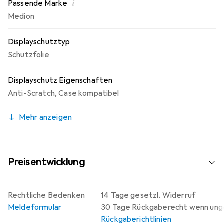
i
Passende Marke
Made in Germany - Konstruktion, Zuschnitt und
Medion
Konfektionierung zu fairen Löhnen in Deutschland.
Displayschutztyp
Schutzfolie
Displayschutz Eigenschaften
Anti-Scratch
,
Case kompatibel
Mehr anzeigen
Preisentwicklung
Rechtliche Bedenken
14 Tage gesetzl. Widerruf
Meldeformular
30 Tage Rückgaberecht wenn un
Rückgaberichtlinien