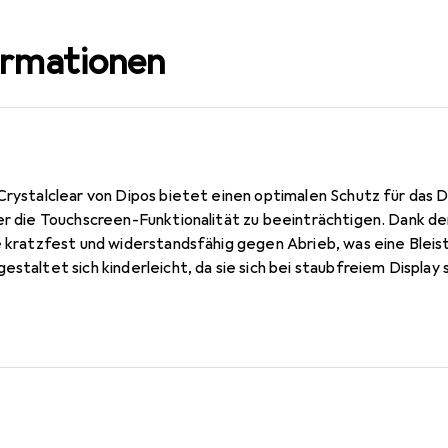
ormationen
Crystalclear von Dipos bietet einen optimalen Schutz für das D
der die Touchscreen-Funktionalität zu beeinträchtigen. Dank d
ie kratzfest und widerstandsfähig gegen Abrieb, was eine Blei
estaltet sich kinderleicht, da sie sich bei staubfreiem Display
t. Zudem ist die Folie jederzeit rückstandsfrei entfernbar. He
chste Qualität durch den Einsatz modernster Laserschnitt-Tech
bilität sicherstellt.