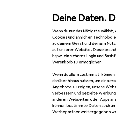
Suche
Deine Daten. D
Wenn du nur das Nötigste wählst, 
Navigation nach Kategorien
Gesamtsortiment
IT +
Gesamtsortiment
Cookies und ähnlichen Technologi
zu deinem Gerät und deinem Nutz
IT + Multimedia
auf unserer Website. Diese brauch
bspw. ein sicheres Login und Basis
Foto + Video
Warenkorb zu ermöglichen.
Analogfotografie
Wenn du allem zustimmst, können 
Blitze
darüber hinaus nutzen, um dir pers
Angebote zu zeigen, unsere Webs
Digitaler
verbessern und gezielte Werbung
Bilderrahmen
anderen Webseiten oder Apps an
können bestimmte Daten auch an 
Drohne
Werbepartner weitergegeben we