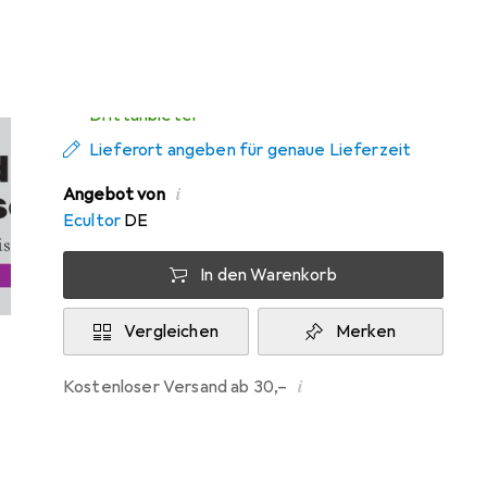
Di, 11.8. geliefert
Mehr als 10 Stück an Lager beim
Drittanbieter
Lieferort angeben für genaue Lieferzeit
i
Angebot von
Ecultor
DE
In den Warenkorb
Vergleichen
Merken
i
Kostenloser Versand ab 30,–