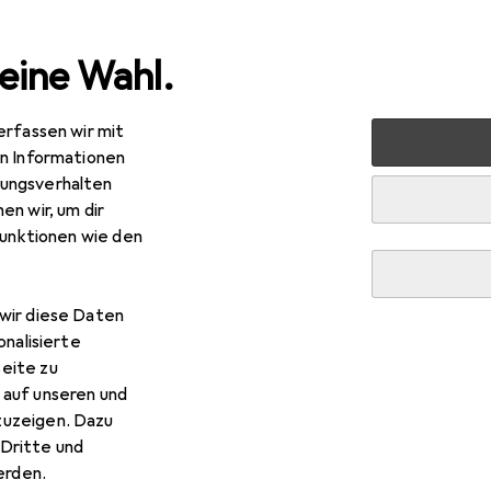
eine Wahl.
erfassen wir mit
 Multimedia
Foto + Video
Geräte Schutzfolie
Dipos 
en Informationen
ungsverhalten
en wir, um dir
funktionen wie den
wir diese Daten
onalisierte
eite zu
 auf unseren und
zuzeigen. Dazu
Dritte und
rden.