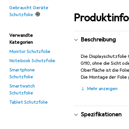
Gebraucht Geräte
Produktinf
Schutzfolie
Verwandte
Beschreibung
Kategorien
Monitor Schutzfolie
Die Displayschutzfolie 
Notebook Schutzfolie
G110, ohne die Sicht o
Smartphone
Oberfläche ist die Fol
Schutzfolie
Die Montage der Folie g
Blasenbildung verursach
Smartwatch
Mehr anzeigen
garantiert die Folie hö
Schutzfolie
Randhaftung und Formsta
Tablet Schutzfolie
Spezifikationen