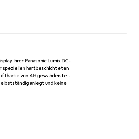
isplay Ihrer Panasonic Lumix DC-
er speziellen hartbeschichteten
stifthärte von 4H gewährleistet.
 selbstständig anlegt und keine
rgestellt in Deutschland,
nik, die eine optimale