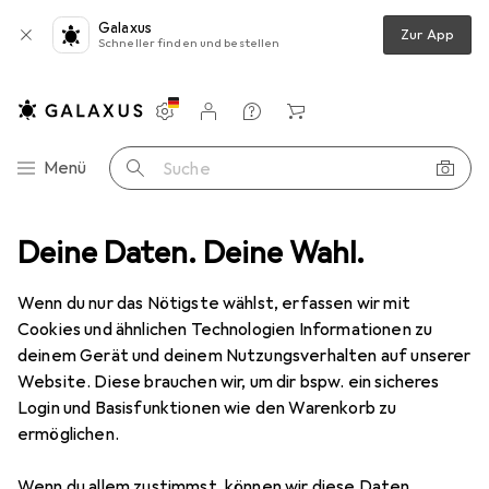
Galaxus
Zur App
Schneller finden und bestellen
Einstellungen
Kundenkonto
Vergleichslisten
Merklisten
Warenkorb
Navigation nach Kategorien
Menü
Suche
ideo
Deine Daten. Deine Wahl.
Geräte Schutzfolie
Dipos Displayschutzfolie Crystalclear
Wenn du nur das Nötigste wählst, erfassen wir mit
Cookies und ähnlichen Technologien Informationen zu
4 Bilder
deinem Gerät und deinem Nutzungsverhalten auf unserer
Website. Diese brauchen wir, um dir bspw. ein sicheres
EUR
8,89
Login und Basisfunktionen wie den Warenkorb zu
Dipos
Displayschutzfolie Crystalclear
ermöglichen.
Preis in EUR inkl. MwSt.
Wenn du allem zustimmst, können wir diese Daten