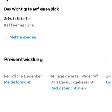
zugeschnitten, was eine hervorragende Qualität und
optimale Randhaftung gewährleistet. Die Montage ist
Das Wichtigste auf einen Blick
kinderleicht und erfolgt blasenfrei, solange das Display
Schutzfolie für
staubfrei ist. Zudem lässt sich die Folie jederzeit
Kaffeemaschine
rückstandsfrei entfernen. Hergestellt in Deutschland,
steht die Folie für Qualität und faire
Mehr anzeigen
Produktionsbedingungen.
Preisentwicklung
Rechtliche Bedenken
14 Tage gesetzl. Widerruf
24 
Meldeformular
30 Tage Rückgaberecht
Gew
Rückgaberichtlinien