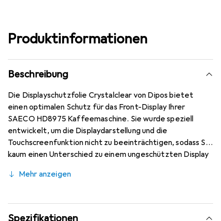
Produktinformationen
Beschreibung
Die Displayschutzfolie Crystalclear von Dipos bietet
einen optimalen Schutz für das Front-Display Ihrer
SAECO HD8975 Kaffeemaschine. Sie wurde speziell
entwickelt, um die Displaydarstellung und die
Touchscreenfunktion nicht zu beeinträchtigen, sodass Sie
kaum einen Unterschied zu einem ungeschützten Display
bemerken werden. Die Folie ist kratzfest und verfügt
Mehr anzeigen
über eine spezielle hartbeschichtete Oberfläche mit
einer Bleistifthärte von 4H, die sie besonders
widerstandsfähig gegen Kratzer und Abrieb macht. Dank
modernster Laserschnitt-Technik ist die Folie passgenau
Spezifikationen