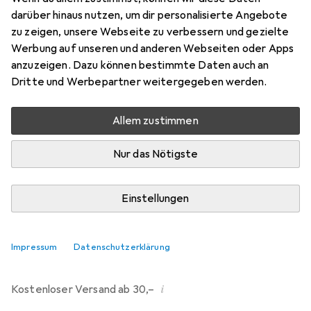
darüber hinaus nutzen, um dir personalisierte Angebote
Bewertungen
zu zeigen, unsere Webseite zu verbessern und gezielte
121
Werbung auf unseren und anderen Webseiten oder Apps
anzuzeigen. Dazu können bestimmte Daten auch an
Dritte und Werbepartner weitergegeben werden.
Mo, 10.8. geliefert
Mehr als 10 Stück an Lager beim Drittanbieter
Allem zustimmen
Lieferort angeben für genaue Lieferzeit
Nur das Nötigste
i
Angebot von
Ecultor
DE
Einstellungen
In den Warenkorb
Impressum
Datenschutzerklärung
Vergleichen
Merken
i
Kostenloser Versand ab 30,–