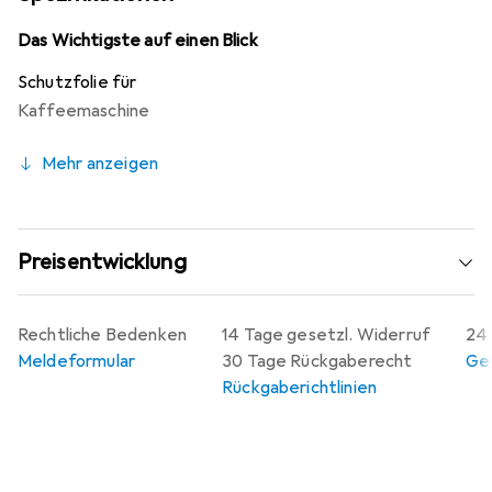
jederzeit rückstandsfrei entfernt werden. Hergestellt in
Deutschland, garantiert die Folie höchste Qualität durch
Das Wichtigste auf einen Blick
den Einsatz modernster Laserschnitt-Technik, die eine
Schutzfolie für
optimale Randhaftung und Formstabilität gewährleistet.
Kaffeemaschine
Mehr anzeigen
Preisentwicklung
Rechtliche Bedenken
14 Tage gesetzl. Widerruf
24 
Meldeformular
30 Tage Rückgaberecht
Gew
Rückgaberichtlinien