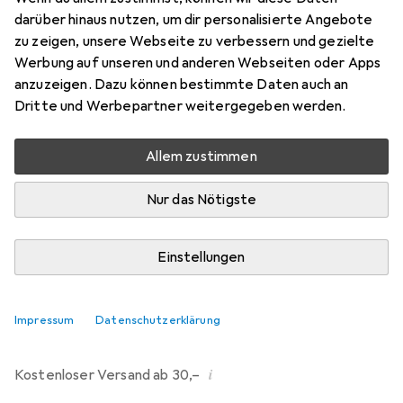
darüber hinaus nutzen, um dir personalisierte Angebote
Bewertungen
zu zeigen, unsere Webseite zu verbessern und gezielte
121
Werbung auf unseren und anderen Webseiten oder Apps
anzuzeigen. Dazu können bestimmte Daten auch an
Dritte und Werbepartner weitergegeben werden.
Di, 11.8. geliefert
Mehr als 10 Stück an Lager beim Drittanbieter
Allem zustimmen
Lieferort angeben für genaue Lieferzeit
Nur das Nötigste
i
Angebot von
Ecultor
DE
Einstellungen
In den Warenkorb
Impressum
Datenschutzerklärung
Vergleichen
Merken
i
Kostenloser Versand ab 30,–