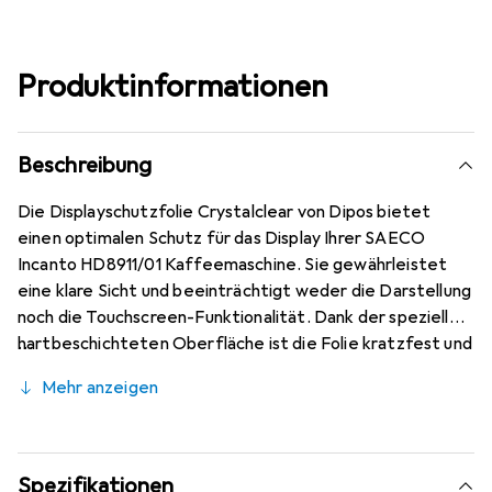
Produktinformationen
Beschreibung
Die Displayschutzfolie Crystalclear von Dipos bietet
einen optimalen Schutz für das Display Ihrer SAECO
Incanto HD8911/01 Kaffeemaschine. Sie gewährleistet
eine klare Sicht und beeinträchtigt weder die Darstellung
noch die Touchscreen-Funktionalität. Dank der speziellen
hartbeschichteten Oberfläche ist die Folie kratzfest und
bietet eine Bleistifthärte von 4H, was sie besonders
Mehr anzeigen
widerstandsfähig gegen Kratzer und Abrieb macht. Die
Montage der Folie ist kinderleicht und erfolgt blasenfrei,
solange das Display staubfrei ist. Sie schmiegt sich beim
Auftragen automatisch an das Display an und kann
Spezifikationen