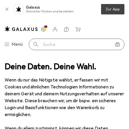
Galaxus
Zur App
Schneller finden und bestellen
Einstellungen
Kundenkonto
Vergleichslisten
Merklisten
Warenkorb
Navigation nach Kategorien
Menü
Suche
ideo
Deine Daten. Deine Wahl.
Geräte Schutzfolie
Dipos Displayschutzfolie Crystalclear
Wenn du nur das Nötigste wählst, erfassen wir mit
Cookies und ähnlichen Technologien Informationen zu
4 Bilder
deinem Gerät und deinem Nutzungsverhalten auf unserer
Website. Diese brauchen wir, um dir bspw. ein sicheres
EUR
8,98
Login und Basisfunktionen wie den Warenkorb zu
Dipos
Displayschutzfolie Crystalclear
ermöglichen.
Preis in EUR inkl. MwSt.
Wenn du allem zustimmst, können wir diese Daten