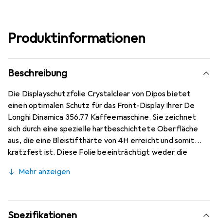
Produktinformationen
Beschreibung
Die Displayschutzfolie Crystalclear von Dipos bietet
einen optimalen Schutz für das Front-Display Ihrer De
Longhi Dinamica 356.77 Kaffeemaschine. Sie zeichnet
sich durch eine spezielle hartbeschichtete Oberfläche
aus, die eine Bleistifthärte von 4H erreicht und somit
kratzfest ist. Diese Folie beeinträchtigt weder die
Displaydarstellung noch die Touchscreenfunktion, sodass
Mehr anzeigen
Sie kaum einen Unterschied zu einem ungeschützten
Display bemerken werden. Die Montage gestaltet sich
kinderleicht, da die Folie blasenfrei aufgetragen werden
kann und sich perfekt an das Display anschmiegt. Zudem
Spezifikationen