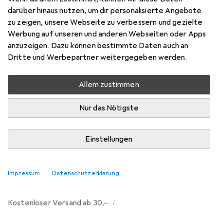
darüber hinaus nutzen, um dir personalisierte Angebote
Bewertungen
zu zeigen, unsere Webseite zu verbessern und gezielte
121
Werbung auf unseren und anderen Webseiten oder Apps
anzuzeigen. Dazu können bestimmte Daten auch an
Dritte und Werbepartner weitergegeben werden.
Mi, 12.8. geliefert
Mehr als 10 Stück an Lager beim Drittanbieter
Allem zustimmen
Lieferort angeben für genaue Lieferzeit
Nur das Nötigste
i
Angebot von
Ecultor
DE
Einstellungen
In den Warenkorb
Impressum
Datenschutzerklärung
Vergleichen
Merken
i
Kostenloser Versand ab 30,–