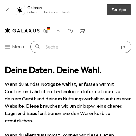
Galaxus
Zur App
Schneller finden und bestellen
Einstellungen
Kundenkonto
Vergleichslisten
Merklisten
Warenkorb
Navigation nach Kategorien
Menü
Suche
ideo
Deine Daten. Deine Wahl.
Geräte Schutzfolie
Dipos Displayschutzfolie Crystalclear
Wenn du nur das Nötigste wählst, erfassen wir mit
Cookies und ähnlichen Technologien Informationen zu
4 Bilder
deinem Gerät und deinem Nutzungsverhalten auf unserer
Website. Diese brauchen wir, um dir bspw. ein sicheres
EUR
14,29
Login und Basisfunktionen wie den Warenkorb zu
Dipos
Displayschutzfolie Crystalclear
ermöglichen.
Preis in EUR inkl. MwSt.
Wenn du allem zustimmst, können wir diese Daten