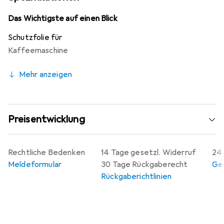
ist sie jederzeit rückstandsfrei entfernbar. Hergestellt in
Deutschland, garantiert die Folie höchste Qualität durch
Das Wichtigste auf einen Blick
den Einsatz modernster Laserschnitt-Technik, die eine
Schutzfolie für
passgenaue Anpassung und optimale Randhaftung
Kaffeemaschine
gewährleistet.
Mehr anzeigen
Preisentwicklung
Rechtliche Bedenken
14 Tage gesetzl. Widerruf
24 
Meldeformular
30 Tage Rückgaberecht
Gew
Rückgaberichtlinien