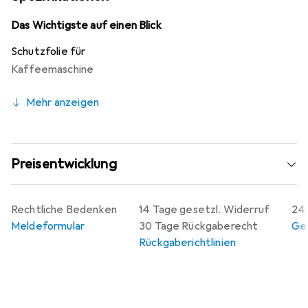
Auftragen selbstständig an das Display anpasst. Zudem
ist die Folie jederzeit rückstandsfrei entfernbar.
Das Wichtigste auf einen Blick
Hergestellt in Deutschland, garantiert die Folie höchste
Schutzfolie für
Qualität und faire Produktionsbedingungen.
Kaffeemaschine
Mehr anzeigen
Preisentwicklung
Rechtliche Bedenken
14 Tage gesetzl. Widerruf
24 
Meldeformular
30 Tage Rückgaberecht
Gew
Rückgaberichtlinien