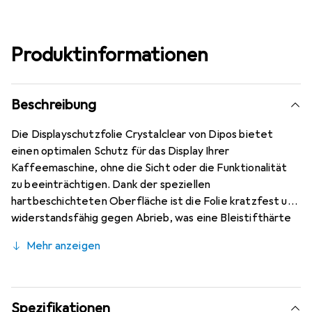
Produktinformationen
Beschreibung
Die Displayschutzfolie Crystalclear von Dipos bietet
einen optimalen Schutz für das Display Ihrer
Kaffeemaschine, ohne die Sicht oder die Funktionalität
zu beeinträchtigen. Dank der speziellen
hartbeschichteten Oberfläche ist die Folie kratzfest und
widerstandsfähig gegen Abrieb, was eine Bleistifthärte
von 4H gewährleistet. Die präzise Laserschnitt-Technik
Mehr anzeigen
sorgt für eine optimale Randhaftung und Formstabilität,
sodass die Folie perfekt auf das Front-Display der De
Longhi Dinamica 352.55 passt. Die Montage ist
kinderleicht und erfolgt blasenfrei, da die Folie sich beim
Spezifikationen