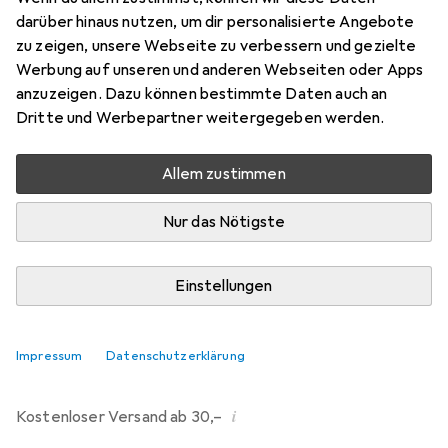
darüber hinaus nutzen, um dir personalisierte Angebote
Bewertungen
zu zeigen, unsere Webseite zu verbessern und gezielte
121
Werbung auf unseren und anderen Webseiten oder Apps
anzuzeigen. Dazu können bestimmte Daten auch an
Dritte und Werbepartner weitergegeben werden.
Mi, 12.8. geliefert
Mehr als 10 Stück an Lager beim Drittanbieter
Allem zustimmen
Lieferort angeben für genaue Lieferzeit
Nur das Nötigste
i
Angebot von
Ecultor
DE
Einstellungen
In den Warenkorb
Impressum
Datenschutzerklärung
Vergleichen
Merken
i
Kostenloser Versand ab 30,–