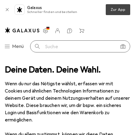
Galaxus
Zur App
Schneller finden und bestellen
Einstellungen
Kundenkonto
Vergleichslisten
Merklisten
Warenkorb
Navigation nach Kategorien
Menü
Suche
ideo
Deine Daten. Deine Wahl.
Geräte Schutzfolie
Dipos Displayschutzfolie Crystalclear
Wenn du nur das Nötigste wählst, erfassen wir mit
Cookies und ähnlichen Technologien Informationen zu
4 Bilder
deinem Gerät und deinem Nutzungsverhalten auf unserer
Website. Diese brauchen wir, um dir bspw. ein sicheres
EUR
14,49
Login und Basisfunktionen wie den Warenkorb zu
Dipos
Displayschutzfolie Crystalclear
ermöglichen.
Preis in EUR inkl. MwSt.
Wenn du allem zustimmst, können wir diese Daten