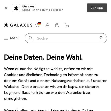
Galaxus
Zur App
Schneller finden und bestellen
Einstellungen
Kundenkonto
Vergleichslisten
Merklisten
Warenkorb
Navigation nach Kategorien
Menü
Suche
ideo
Deine Daten. Deine Wahl.
Geräte Schutzfolie
Dipos Displayschutzfolie Crystalclear
Wenn du nur das Nötigste wählst, erfassen wir mit
Cookies und ähnlichen Technologien Informationen zu
4 Bilder
deinem Gerät und deinem Nutzungsverhalten auf unserer
Website. Diese brauchen wir, um dir bspw. ein sicheres
EUR
19,79
Login und Basisfunktionen wie den Warenkorb zu
Dipos
Displayschutzfolie Crystalclear
ermöglichen.
Preis in EUR inkl. MwSt.
Wenn du allem zustimmst, können wir diese Daten