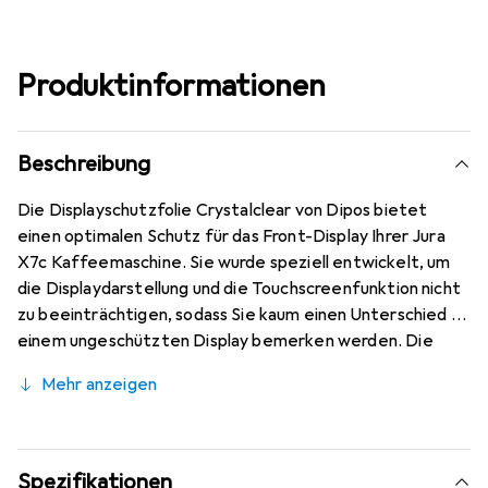
Produktinformationen
Beschreibung
Die Displayschutzfolie Crystalclear von Dipos bietet
einen optimalen Schutz für das Front-Display Ihrer Jura
X7c Kaffeemaschine. Sie wurde speziell entwickelt, um
die Displaydarstellung und die Touchscreenfunktion nicht
zu beeinträchtigen, sodass Sie kaum einen Unterschied zu
einem ungeschützten Display bemerken werden. Die
Folie ist kratzfest und verfügt über eine spezielle
Mehr anzeigen
hartbeschichtete Oberfläche mit einer Bleistifthärte
von 4H, die sie besonders widerstandsfähig gegen
Kratzer und Abrieb macht. Dank modernster
Laserschnitt-Technik ist die Folie passgenau
Spezifikationen