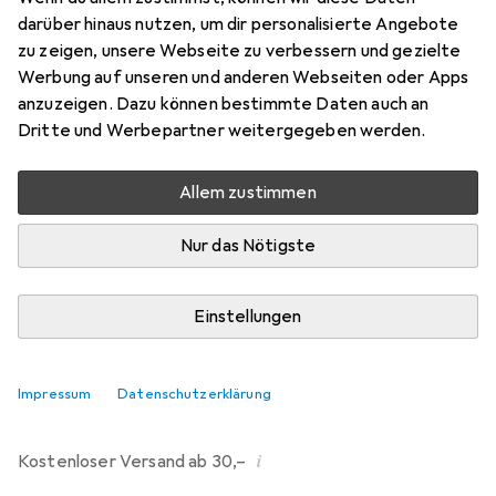
darüber hinaus nutzen, um dir personalisierte Angebote
Bewertungen
zu zeigen, unsere Webseite zu verbessern und gezielte
121
Werbung auf unseren und anderen Webseiten oder Apps
anzuzeigen. Dazu können bestimmte Daten auch an
Dritte und Werbepartner weitergegeben werden.
Di, 11.8. geliefert
Mehr als 10 Stück an Lager beim Drittanbieter
Allem zustimmen
Lieferort angeben für genaue Lieferzeit
Nur das Nötigste
i
Angebot von
Ecultor
DE
Einstellungen
In den Warenkorb
Impressum
Datenschutzerklärung
Vergleichen
Merken
i
Kostenloser Versand ab 30,–