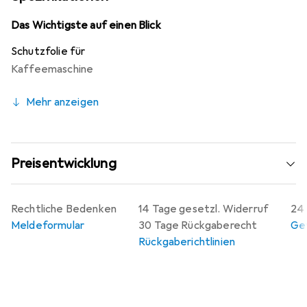
zugeschnitten, was eine hervorragende Qualität und
optimale Randhaftung gewährleistet. Die Montage ist
Das Wichtigste auf einen Blick
kinderleicht und erfolgt blasenfrei, solange das Display
Schutzfolie für
staubfrei ist. Zudem lässt sich die Folie jederzeit
Kaffeemaschine
rückstandsfrei entfernen. Hergestellt in Deutschland,
steht die Folie für Qualität und faire
Mehr anzeigen
Produktionsbedingungen.
Preisentwicklung
Rechtliche Bedenken
14 Tage gesetzl. Widerruf
24 
Meldeformular
30 Tage Rückgaberecht
Gew
Rückgaberichtlinien