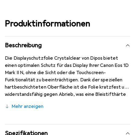
Produktinformationen
Beschreibung
Die Displayschutzfolie Crystalclear von Dipos bietet
einen optimalen Schutz für das Display Ihrer Canon Eos 1D
Mark II N, ohne die Sicht oder die Touchscreen-
Funktionalität zu beeinträchtigen. Dank der speziellen
hartbeschichteten Oberfläche ist die Folie kratzfest und
widerstandsfähig gegen Abrieb, was eine Bleistifthärte
von 4H gewährleistet. Die Folie wird präzise mit
Mehr anzeigen
modernster Laserschnitt-Technik zugeschnitten, was
eine perfekte Passform und hervorragende Randhaftung
garantiert. Die Montage ist kinderleicht und erfolgt
blasenfrei, solange das Display staubfrei ist. Zudem lässt
Spezifikationen