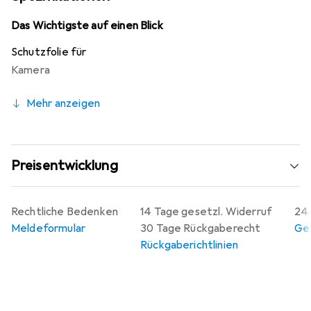
sich die Folie jederzeit rückstandsfrei entfernen.
Hergestellt in Deutschland, steht die Folie für Qualität
Das Wichtigste auf einen Blick
und faire Produktionsbedingungen.
Schutzfolie für
Kamera
Mehr anzeigen
Preisentwicklung
Rechtliche Bedenken
14 Tage gesetzl. Widerruf
24 
Meldeformular
30 Tage Rückgaberecht
Gew
Rückgaberichtlinien