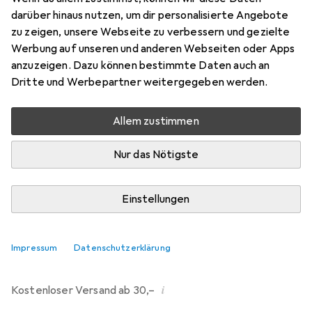
darüber hinaus nutzen, um dir personalisierte Angebote
Bewertungen
zu zeigen, unsere Webseite zu verbessern und gezielte
121
Werbung auf unseren und anderen Webseiten oder Apps
anzuzeigen. Dazu können bestimmte Daten auch an
Dritte und Werbepartner weitergegeben werden.
Mi, 12.8. geliefert
Mehr als 10 Stück an Lager beim Drittanbieter
Allem zustimmen
Lieferort angeben für genaue Lieferzeit
Nur das Nötigste
i
Angebot von
Ecultor
DE
Einstellungen
In den Warenkorb
Impressum
Datenschutzerklärung
Vergleichen
Merken
i
Kostenloser Versand ab 30,–