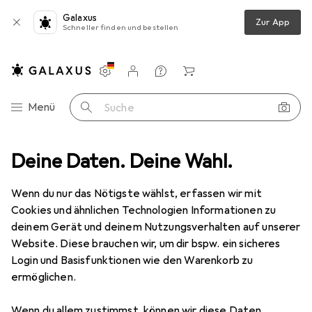
Galaxus
Zur App
Schneller finden und bestellen
Einstellungen
Kundenkonto
Vergleichslisten
Merklisten
Warenkorb
Navigation nach Kategorien
Menü
Suche
ideo
Deine Daten. Deine Wahl.
Geräte Schutzfolie
Dipos Displayschutzfolie Crystalclear
Wenn du nur das Nötigste wählst, erfassen wir mit
Cookies und ähnlichen Technologien Informationen zu
4 Bilder
deinem Gerät und deinem Nutzungsverhalten auf unserer
Website. Diese brauchen wir, um dir bspw. ein sicheres
EUR
5,89
Login und Basisfunktionen wie den Warenkorb zu
Dipos
Displayschutzfolie Crystalclear
ermöglichen.
Preis in EUR inkl. MwSt.
Wenn du allem zustimmst, können wir diese Daten