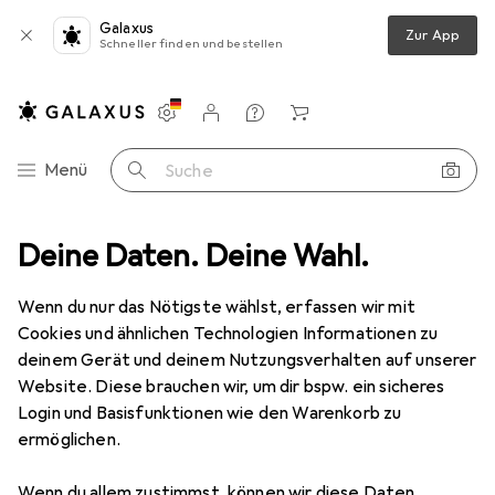
Galaxus
Zur App
Schneller finden und bestellen
Einstellungen
Kundenkonto
Vergleichslisten
Merklisten
Warenkorb
Navigation nach Kategorien
Menü
Suche
ideo
Deine Daten. Deine Wahl.
Geräte Schutzfolie
Dipos Displayschutzfolie Crystalclear
Wenn du nur das Nötigste wählst, erfassen wir mit
Cookies und ähnlichen Technologien Informationen zu
4 Bilder
deinem Gerät und deinem Nutzungsverhalten auf unserer
Website. Diese brauchen wir, um dir bspw. ein sicheres
EUR
3,89
Login und Basisfunktionen wie den Warenkorb zu
Dipos
Displayschutzfolie Crystalclear
ermöglichen.
Preis in EUR inkl. MwSt.
Wenn du allem zustimmst, können wir diese Daten