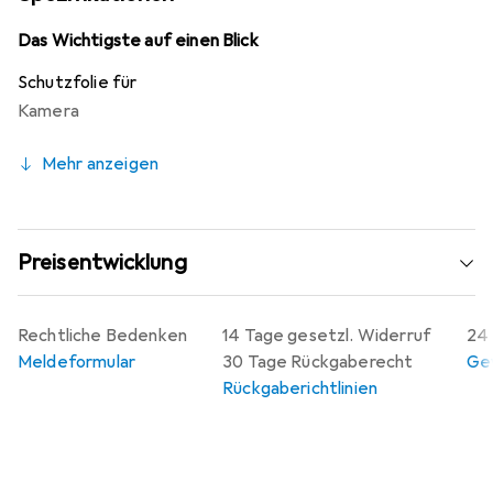
sich die Folie jederzeit rückstandsfrei entfernen.
Hergestellt in Deutschland, steht die Folie für Qualität
Das Wichtigste auf einen Blick
und faire Produktionsbedingungen.
Schutzfolie für
Kamera
Mehr anzeigen
Preisentwicklung
Rechtliche Bedenken
14 Tage gesetzl. Widerruf
24 
Meldeformular
30 Tage Rückgaberecht
Gew
Rückgaberichtlinien