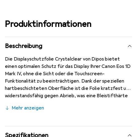
Produktinformationen
Beschreibung
Die Displayschutzfolie Crystalclear von Dipos bietet
einen optimalen Schutz für das Display Ihrer Canon Eos 1D
Mark IV, ohne die Sicht oder die Touchscreen-
Funktionalität zu beeinträchtigen. Dank der speziellen
hartbeschichteten Oberfläche ist die Folie kratzfest und
widerstandsfähig gegen Abrieb, was eine Bleistifthärte
von 4H gewährleistet. Die Folie wird präzise mit
Mehr anzeigen
modernster Laserschnitt-Technik zugeschnitten, was
eine hervorragende Passform und Formstabilität
garantiert. Die Montage ist kinderleicht und erfolgt
blasenfrei, solange das Display staubfrei ist. Zudem lässt
Spezifikationen