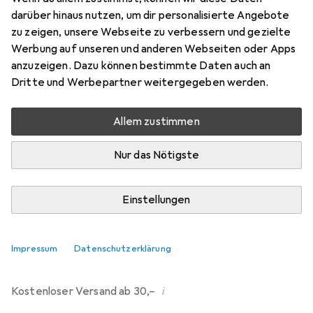
darüber hinaus nutzen, um dir personalisierte Angebote
Bewertungen
zu zeigen, unsere Webseite zu verbessern und gezielte
121
Werbung auf unseren und anderen Webseiten oder Apps
anzuzeigen. Dazu können bestimmte Daten auch an
Dritte und Werbepartner weitergegeben werden.
Mi, 12.8. geliefert
Mehr als 10 Stück an Lager beim Drittanbieter
Allem zustimmen
Lieferort angeben für genaue Lieferzeit
Nur das Nötigste
i
Angebot von
Ecultor
DE
Einstellungen
In den Warenkorb
Impressum
Datenschutzerklärung
Vergleichen
Merken
i
Kostenloser Versand ab 30,–