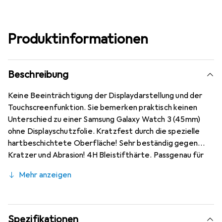
Produktinformationen
Beschreibung
Keine Beeinträchtigung der Displaydarstellung und der
Touchscreenfunktion. Sie bemerken praktisch keinen
Unterschied zu einer Samsung Galaxy Watch 3 (45mm)
ohne Displayschutzfolie. Kratzfest durch die spezielle
hartbeschichtete Oberfläche! Sehr beständig gegen
Kratzer und Abrasion! 4H Bleistifthärte. Passgenau für
Samsung Galaxy Watch 3 (45mm) zugeschnitten,
Mehr anzeigen
hervorragende Qualität gewährleistet durch den Einsatz
mit modernsten Präzisionsmaschinen
(Laserschnitttechnik) - optimale Randhaftung, sehr gute
Formstabilität. Kinderleichte Montage! Keine
Spezifikationen