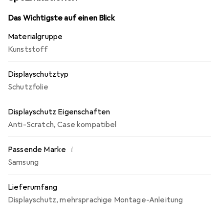
Blasenbildung bei staubfreiem Display möglich! Beim
Auftragen der Folie wird die Luft verdrängt und schmiegt
Das Wichtigste auf einen Blick
sich wie von selbst an das Display an. Jederzeit
Materialgruppe
rückstandsfrei entfernbar! Made in Germany -
Kunststoff
Konstruktion, Zuschnitt und Konfektionierung zu fairen
Löhnen in Deutschland.
Displayschutztyp
Schutzfolie
Displayschutz Eigenschaften
Anti-Scratch
,
Case kompatibel
i
Passende Marke
Samsung
Lieferumfang
Displayschutz
,
mehrsprachige Montage-Anleitung