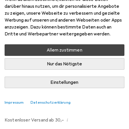
darüber hinaus nutzen, um dir personalisierte Angebote
Marke
Bewertungen
zu zeigen, unsere Webseite zu verbessern und gezielte
Mehr von Dipos
206
Werbung auf unseren und anderen Webseiten oder Apps
anzuzeigen. Dazu können bestimmte Daten auch an
Dritte und Werbepartner weitergegeben werden.
Mi, 12.8. geliefert
Mehr als 10 Stück an Lager beim Drittanbieter
Allem zustimmen
Lieferort angeben für genaue Lieferzeit
Nur das Nötigste
i
Angebot von
Ecultor
DE
Einstellungen
In den Warenkorb
Impressum
Datenschutzerklärung
Vergleichen
Merken
i
Kostenloser Versand ab 30,–