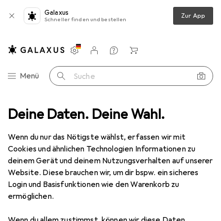
Galaxus
Zur App
Schneller finden und bestellen
Einstellungen
Kundenkonto
Vergleichslisten
Merklisten
Warenkorb
Navigation nach Kategorien
Menü
Suche
Deine Daten. Deine Wahl.
Smartwatch Schutzfolie
Dipos Displayschutzfolie Crystalclear
Wenn du nur das Nötigste wählst, erfassen wir mit
Cookies und ähnlichen Technologien Informationen zu
4 Bilder
deinem Gerät und deinem Nutzungsverhalten auf unserer
Website. Diese brauchen wir, um dir bspw. ein sicheres
EUR
5,89
Login und Basisfunktionen wie den Warenkorb zu
Dipos
Displayschutzfolie Crystalclear
ermöglichen.
Preis in EUR inkl. MwSt.
Wenn du allem zustimmst, können wir diese Daten