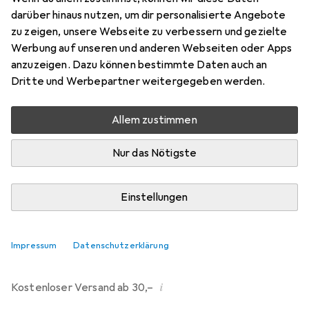
darüber hinaus nutzen, um dir personalisierte Angebote
Marke
Bewertungen
zu zeigen, unsere Webseite zu verbessern und gezielte
Mehr von Dipos
206
Werbung auf unseren und anderen Webseiten oder Apps
anzuzeigen. Dazu können bestimmte Daten auch an
Dritte und Werbepartner weitergegeben werden.
Mi, 12.8. geliefert
Mehr als 10 Stück an Lager beim Drittanbieter
Allem zustimmen
Lieferort angeben für genaue Lieferzeit
Nur das Nötigste
i
Angebot von
Ecultor
DE
Einstellungen
In den Warenkorb
Impressum
Datenschutzerklärung
Vergleichen
Merken
i
Kostenloser Versand ab 30,–