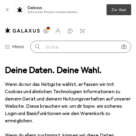
Galaxus
Zur App
Schneller finden und bestellen
Einstellungen
Kundenkonto
Vergleichslisten
Merklisten
Warenkorb
Navigation nach Kategorien
Menü
Suche
Deine Daten. Deine Wahl.
Smartwatch Schutzfolie
Dipos Displayschutzfolie Crystalclear
Wenn du nur das Nötigste wählst, erfassen wir mit
Cookies und ähnlichen Technologien Informationen zu
4 Bilder
deinem Gerät und deinem Nutzungsverhalten auf unserer
Website. Diese brauchen wir, um dir bspw. ein sicheres
EUR
5,89
Login und Basisfunktionen wie den Warenkorb zu
Dipos
Displayschutzfolie Crystalclear
ermöglichen.
Preis in EUR inkl. MwSt.
Wenn du allem zustimmst, können wir diese Daten