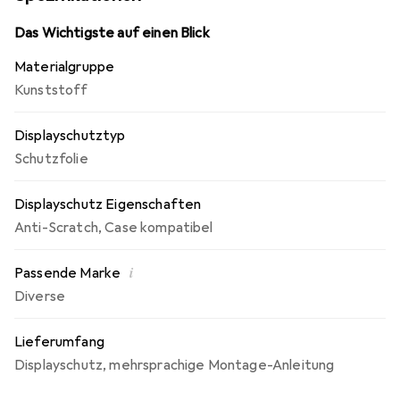
staubfreiem Display möglich! Beim Auftragen der Folie
wird die Luft verdrängt und schmiegt sich wie von selbst
Das Wichtigste auf einen Blick
an das Display an. Jederzeit rückstandsfrei entfernbar!
Materialgruppe
Made in Germany - Konstruktion, Zuschnitt und
Kunststoff
Konfektionierung zu fairen Löhnen in Deutschland.
Displayschutztyp
Schutzfolie
Displayschutz Eigenschaften
Anti-Scratch
,
Case kompatibel
i
Passende Marke
Diverse
Lieferumfang
Displayschutz
,
mehrsprachige Montage-Anleitung