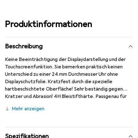
Produktinformationen
Beschreibung
Keine Beeinträchtigung der Displaydarstellung und der
Touchscreenfunktion. Sie bemerken praktisch keinen
Unterschied zu einer 24 mm Durchmesser Uhr ohne
Displayschutzfolie. Kratzfest durch die spezielle
hartbeschichtete Oberfläche! Sehr beständig gegen
Kratzer und Abrasion! 4H Bleistifthärte. Passgenau für
24 mm Durchmesser Uhr zugeschnitten, hervorragende
Mehr anzeigen
Qualität gewährleistet durch den Einsatz mit
modernsten Präzisionsmaschinen (Laserschnitttechnik) -
optimale Randhaftung, sehr gute Formstabilität.
Kinderleichte Montage! Keine Blasenbildung bei
Spezifikationen