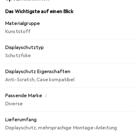
möglich! Beim Auftragen der Folie wird die Luft verdrängt
und schmiegt sich wie von selbst an das Display an.
Das Wichtigste auf einen Blick
Jederzeit rückstandsfrei entfernbar! Made in Germany -
Materialgruppe
Konstruktion, Zuschnitt und Konfektionierung zu fairen
Kunststoff
Löhnen in Deutschland.
Displayschutztyp
Schutzfolie
Displayschutz Eigenschaften
Anti-Scratch
,
Case kompatibel
i
Passende Marke
Diverse
Lieferumfang
Displayschutz
,
mehrsprachige Montage-Anleitung