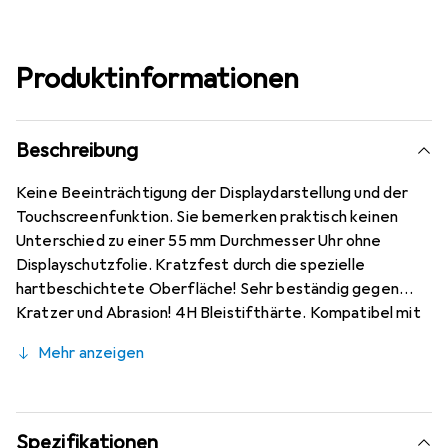
Produktinformationen
Beschreibung
Keine Beeinträchtigung der Displaydarstellung und der
Touchscreenfunktion. Sie bemerken praktisch keinen
Unterschied zu einer 55 mm Durchmesser Uhr ohne
Displayschutzfolie. Kratzfest durch die spezielle
hartbeschichtete Oberfläche! Sehr beständig gegen
Kratzer und Abrasion! 4H Bleistifthärte. Kompatibel mit
55 mm Durchmesser Uhr, hervorragende Qualität
Mehr anzeigen
gewährleistet durch den Einsatz mit modernsten
Präzisionsmaschinen (Laserschnitt Technik) - optimale
Randhaftung, sehr gute Formstabilität. Kinderleichte
Montage! Keine Blasenbildung bei staubfreiem Display
Spezifikationen