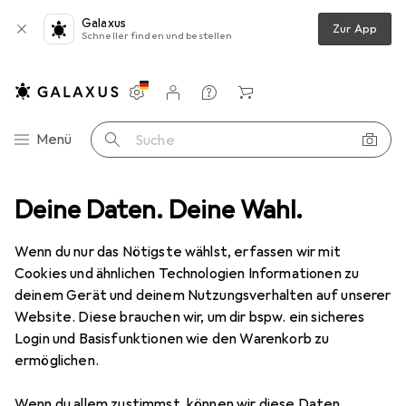
Galaxus
Zur App
Schneller finden und bestellen
Einstellungen
Kundenkonto
Vergleichslisten
Merklisten
Warenkorb
Navigation nach Kategorien
Menü
Suche
Deine Daten. Deine Wahl.
Smartwatch Schutzfolie
Dipos Displayschutzfolie Crystalclear
Wenn du nur das Nötigste wählst, erfassen wir mit
Cookies und ähnlichen Technologien Informationen zu
4 Bilder
deinem Gerät und deinem Nutzungsverhalten auf unserer
Website. Diese brauchen wir, um dir bspw. ein sicheres
EUR
5,99
Login und Basisfunktionen wie den Warenkorb zu
Dipos
Displayschutzfolie Crystalclear
ermöglichen.
Preis in EUR inkl. MwSt.
Wenn du allem zustimmst, können wir diese Daten