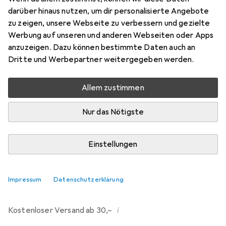
darüber hinaus nutzen, um dir personalisierte Angebote
Marke
Bewertungen
zu zeigen, unsere Webseite zu verbessern und gezielte
Mehr von Dipos
206
Werbung auf unseren und anderen Webseiten oder Apps
anzuzeigen. Dazu können bestimmte Daten auch an
Dritte und Werbepartner weitergegeben werden.
Di, 11.8. geliefert
Mehr als 10 Stück an Lager beim Drittanbieter
Allem zustimmen
Lieferort angeben für genaue Lieferzeit
Nur das Nötigste
i
Angebot von
Ecultor
DE
Einstellungen
In den Warenkorb
Impressum
Datenschutzerklärung
Vergleichen
Merken
i
Kostenloser Versand ab 30,–