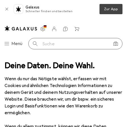
Galaxus
Zur App
Schneller finden und bestellen
Einstellungen
Kundenkonto
Vergleichslisten
Merklisten
Warenkorb
Navigation nach Kategorien
Menü
Suche
Multimedia
Deine Daten. Deine Wahl.
Netzwerk
Netzwerkkabel
equip Netzwerkkabel
Wenn du nur das Nötigste wählst, erfassen wir mit
Cookies und ähnlichen Technologien Informationen zu
3 Bilder
deinem Gerät und deinem Nutzungsverhalten auf unserer
Website. Diese brauchen wir, um dir bspw. ein sicheres
EUR
12,44
EUR
12,44
/
1m
Login und Basisfunktionen wie den Warenkorb zu
equip
Netzwerkkabel
ermöglichen.
F/UTP, CAT5e, 1 m
Wenn du allem zustimmst, können wir diese Daten