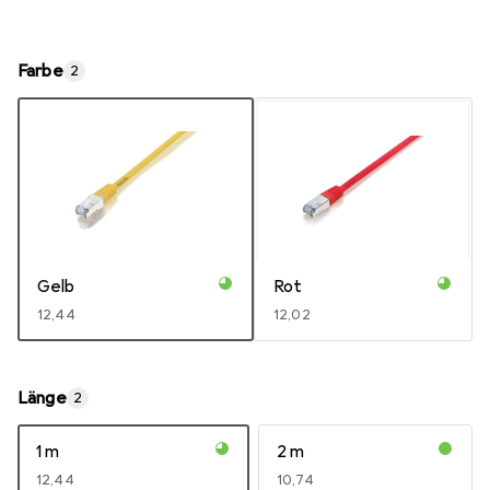
Farbe
2
Gelb
Rot
EUR
12,44
EUR
12,02
Länge
2
1 m
2 m
EUR
12,44
EUR
10,74