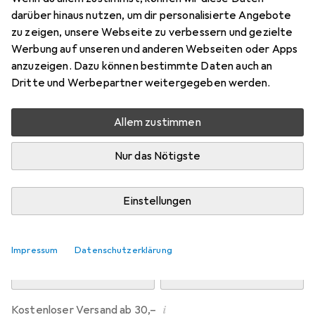
Preis in EUR inkl. MwSt.
darüber hinaus nutzen, um dir personalisierte Angebote
zu zeigen, unsere Webseite zu verbessern und gezielte
Marke
Bewertungen
Werbung auf unseren und anderen Webseiten oder Apps
Mehr von equip
15
anzuzeigen. Dazu können bestimmte Daten auch an
Dritte und Werbepartner weitergegeben werden.
Zwischen Do, 13.8. und Mo, 17.8. geliefert
Allem zustimmen
Mehr als 10 Stück an Lager beim Drittanbieter
Lieferort angeben für genaue Lieferzeit
Nur das Nötigste
i
Angebot von
StockNet Connect
FR
Einstellungen
In den Warenkorb
Impressum
Datenschutzerklärung
Vergleichen
Merken
i
Kostenloser Versand ab 30,–