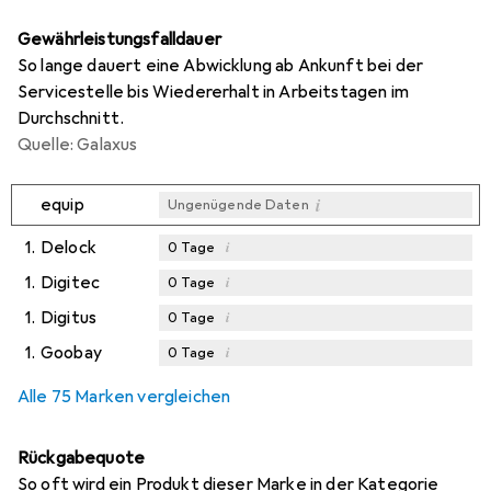
Gewährleistungsfalldauer
So lange dauert eine Abwicklung ab Ankunft bei der
Servicestelle bis Wiedererhalt in Arbeitstagen im
Durchschnitt.
Quelle: Galaxus
i
equip
Ungenügende Daten
1.
Delock
i
0
Tage
1.
Digitec
i
0
Tage
1.
Digitus
i
0
Tage
1.
Goobay
i
0
Tage
Alle 75 Marken vergleichen
Rückgabequote
So oft wird ein Produkt dieser Marke in der Kategorie