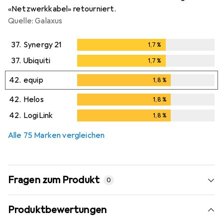
«Netzwerkkabel» retourniert.
Quelle: Galaxus
37.
Synergy 21
1,7
%
1,7
%
37.
Ubiquiti
1,7
%
1,7
%
42.
equip
1,8
%
1,8
%
42.
Helos
1,8
%
1,8
%
42.
LogiLink
1,8
%
1,8
%
Alle 75 Marken vergleichen
Fragen zum Produkt
0
Produktbewertungen