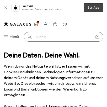
Galaxus
Zur App
Schneller finden und bestellen
Einstellungen
Kundenkonto
Vergleichslisten
Merklisten
Warenkorb
Navigation nach Kategorien
Menü
Suche
Deine Daten. Deine Wahl.
Peripherie
Mäuse + Tastaturen
Maus
Gembird NX 7015
Wenn du nur das Nötigste wählst, erfassen wir mit
Cookies und ähnlichen Technologien Informationen zu
9 Bilder
deinem Gerät und deinem Nutzungsverhalten auf unserer
Website. Diese brauchen wir, um dir bspw. ein sicheres
MENGENRABATT
Login und Basisfunktionen wie den Warenkorb zu
ermöglichen.
EUR
9,58
Gembird
NX 7015
Wenn du allem zustimmst, können wir diese Daten