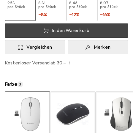
EUR
9,58
EUR
8,81
EUR
8,46
EUR
8,07
pro Stück
pro Stück
pro Stück
pro Stück
−
8
%
−
12
%
−
16
%
In den Warenkorb
Vergleichen
Merken
i
Kostenloser Versand ab 30,–
Farbe
3