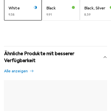
White
Black
Black, Silver
EUR
9,58
EUR
9,91
EUR
8,59
Ähnliche Produkte mit besserer
Verfügbarkeit
Alle anzeigen