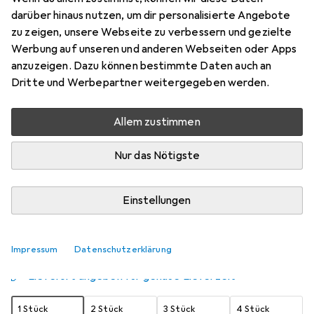
darüber hinaus nutzen, um dir personalisierte Angebote
Kabellos
zu zeigen, unsere Webseite zu verbessern und gezielte
Preis in EUR inkl. MwSt.
Werbung auf unseren und anderen Webseiten oder Apps
anzuzeigen. Dazu können bestimmte Daten auch an
Schneller lieferbar
Dritte und Werbepartner weitergegeben werden.
Angebot für
EUR
13,69
Allem zustimmen
Marke
Bewertungen
Mehr von Gembird
13
Nur das Nötigste
Zwischen Mi, 19.8. und Di, 25.8. geliefert
Einstellungen
Mehr als 10 Stück an Lager beim Lieferanten
Benachrichtigen, wenn schneller verfügbar
Impressum
Datenschutzerklärung
Lieferort angeben für genaue Lieferzeit
1 Stück
2 Stück
3 Stück
4 Stück