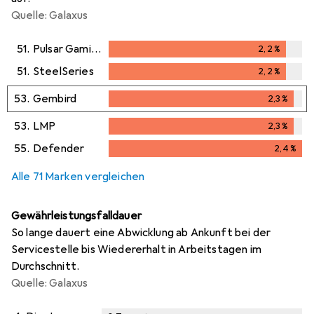
Quelle: Galaxus
51.
Pulsar Gaming Gears
2,2
%
2,2
%
51.
SteelSeries
2,2
%
2,2
%
53.
Gembird
2,3
%
2,3
%
53.
LMP
2,3
%
2,3
%
55.
Defender
2,4
%
2,4
%
Alle 71 Marken vergleichen
Gewährleistungsfalldauer
So lange dauert eine Abwicklung ab Ankunft bei der
Servicestelle bis Wiedererhalt in Arbeitstagen im
Durchschnitt.
Quelle: Galaxus