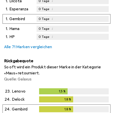
1.
Dicota
i
0
Tage
1.
Esperanza
i
0
Tage
1.
Gembird
i
0
Tage
1.
Hama
i
0
Tage
1.
HP
i
0
Tage
Alle 71 Marken vergleichen
Rückgabequote
So oft wird ein Produkt dieser Marke in der Kategorie
«Maus» retourniert.
Quelle: Galaxus
23.
Lenovo
1,5
%
1,5
%
24.
Delock
1,8
%
1,8
%
24.
Gembird
1,8
%
1,8
%