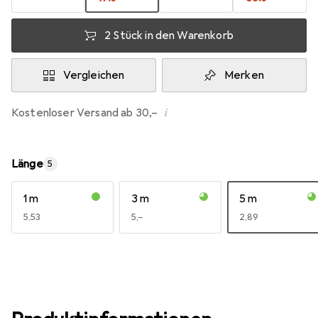
2 Stück in den Warenkorb
Vergleichen
Merken
i
Kostenloser Versand ab 30,–
Länge
5
1 m
3 m
5 m
EUR
5,53
EUR
5,–
EUR
2,89