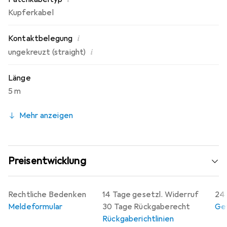
Kupferkabel
i
Kontaktbelegung
i
ungekreuzt (straight)
Länge
5 m
Mehr anzeigen
Preisentwicklung
Rechtliche Bedenken
14 Tage gesetzl. Widerruf
24 
Meldeformular
30 Tage Rückgaberecht
Gew
Rückgaberichtlinien