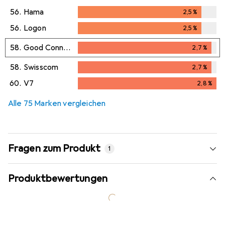
56.
Hama
2,5
%
2,5
%
56.
Logon
2,5
%
2,5
%
58.
Good Connections
2,7
%
2,7
%
58.
Swisscom
2,7
%
2,7
%
60.
V7
2,8
%
2,8
%
Alle 75 Marken vergleichen
Fragen zum Produkt
1
Produktbewertungen