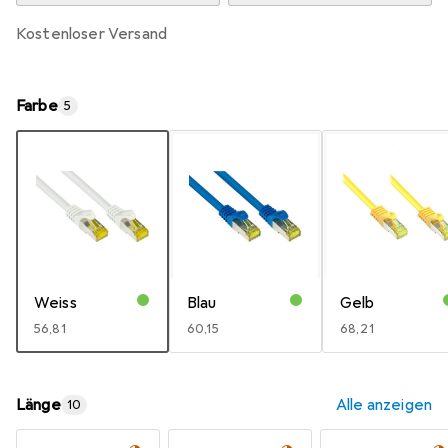
kostenloser Versand
Farbe
5
Weiss
Blau
Gelb
EUR
56,81
EUR
60,15
EUR
68,21
Länge
Alle anzeigen
10