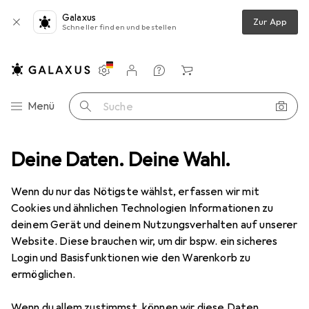
Galaxus
Zur App
Schneller finden und bestellen
Einstellungen
Kundenkonto
Vergleichslisten
Merklisten
Warenkorb
Navigation nach Kategorien
Menü
Suche
 und Rastnasenschutz (RNS®), S/FTP, PiMF, halogenfrei, 600MHz, OFC
Deine Daten. Deine Wahl.
Wenn du nur das Nötigste wählst, erfassen wir mit
Cookies und ähnlichen Technologien Informationen zu
4 Bilder
deinem Gerät und deinem Nutzungsverhalten auf unserer
Website. Diese brauchen wir, um dir bspw. ein sicheres
EUR
56,81
EUR
1,13
/
1m
Login und Basisfunktionen wie den Warenkorb zu
Good Connections
RJ45 Patchkabel
ermöglichen.
mitCat.7 Rohkabel und
Rastnasenschutz (RNS®), S/FTP, PiMF,
Wenn du allem zustimmst, können wir diese Daten