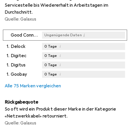
Servicestelle bis Wiedererhalt in Arbeitstagen im
Durchschnitt.
Quelle: Galaxus
i
Good Connections
Ungenügende Daten
1.
Delock
i
0
Tage
1.
Digitec
i
0
Tage
1.
Digitus
i
0
Tage
1.
Goobay
i
0
Tage
Alle 75 Marken vergleichen
Rückgabequote
So oft wird ein Produkt dieser Marke in der Kategorie
«Netzwerkkabel» retourniert.
Quelle: Galaxus