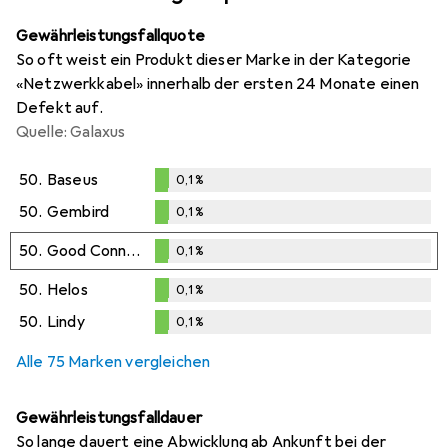
Gewährleistungsfallquote
So oft weist ein Produkt dieser Marke in der Kategorie
«Netzwerkkabel» innerhalb der ersten 24 Monate einen
Defekt auf.
Quelle: Galaxus
50.
Baseus
0,1
%
0,1
%
50.
Gembird
0,1
%
0,1
%
50.
Good Connections
0,1
%
0,1
%
50.
Helos
0,1
%
0,1
%
50.
Lindy
0,1
%
0,1
%
Alle 75 Marken vergleichen
Gewährleistungsfalldauer
So lange dauert eine Abwicklung ab Ankunft bei der