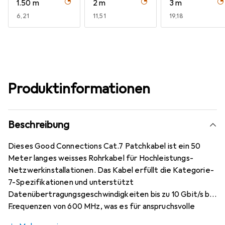
1.50 m
2 m
3 m
EUR
6,21
EUR
11,51
EUR
19,18
Produktinformationen
Beschreibung
Dieses Good Connections Cat.7 Patchkabel ist ein 50
Meter langes weisses Rohrkabel für Hochleistungs-
Netzwerkinstallationen. Das Kabel erfüllt die Kategorie-
7-Spezifikationen und unterstützt
Datenübertragungsgeschwindigkeiten bis zu 10 Gbit/s bei
Frequenzen von 600 MHz, was es für anspruchsvolle
Netzwerkumgebungen wie Rechenzentren, Serverräume