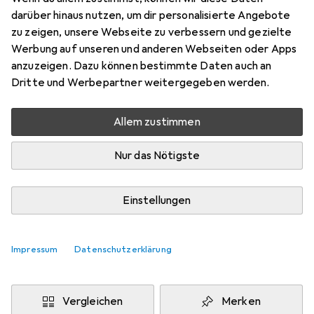
halogenfrei, 600MHz, OFC
darüber hinaus nutzen, um dir personalisierte Angebote
zu zeigen, unsere Webseite zu verbessern und gezielte
PiMF, S/FTP, CAT7, 50 m
Werbung auf unseren und anderen Webseiten oder Apps
Preis in EUR inkl. MwSt.
anzuzeigen. Dazu können bestimmte Daten auch an
Dritte und Werbepartner weitergegeben werden.
Marke
Bewertungen
Mehr von Good
16
Allem zustimmen
Connections
Nur das Nötigste
Zwischen Di, 11.8. und Do, 13.8. geliefert
Einstellungen
9 Stück an Lager beim Lieferanten
Lieferort angeben für genaue Lieferzeit
Impressum
Datenschutzerklärung
In den Warenkorb
Vergleichen
Merken