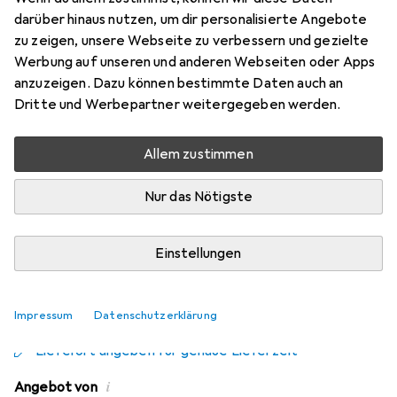
S/FTP, PiMF, halogenfrei
darüber hinaus nutzen, um dir personalisierte Angebote
zu zeigen, unsere Webseite zu verbessern und gezielte
PiMF, S/FTP, CAT7, 5 m
Werbung auf unseren und anderen Webseiten oder Apps
Preis in EUR inkl. MwSt.
anzuzeigen. Dazu können bestimmte Daten auch an
Dritte und Werbepartner weitergegeben werden.
EUR
4,57
sparen
Angebot für
EUR
25,24
Allem zustimmen
Nur das Nötigste
Marke
Bewertungen
Mehr von Good
16
Connections
Einstellungen
Zwischen Mo, 10.8. und Mi, 12.8. geliefert
Impressum
Datenschutzerklärung
Mehr als 10 Stück an Lager beim Drittanbieter
Lieferort angeben für genaue Lieferzeit
i
Angebot von