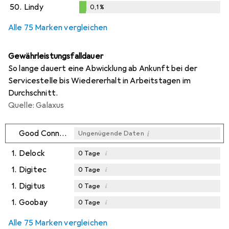
0,1
%
50.
Lindy
0,1
%
0,1
%
Alle 75 Marken vergleichen
Gewährleistungsfalldauer
So lange dauert eine Abwicklung ab Ankunft bei der
Servicestelle bis Wiedererhalt in Arbeitstagen im
Durchschnitt.
Quelle: Galaxus
i
Good Connections
Ungenügende Daten
1.
Delock
i
0
Tage
1.
Digitec
i
0
Tage
1.
Digitus
i
0
Tage
1.
Goobay
i
0
Tage
Alle 75 Marken vergleichen