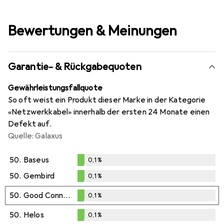
Bewertungen & Meinungen
Garantie- & Rückgabequoten
Gewährleistungsfallquote
So oft weist ein Produkt dieser Marke in der Kategorie
«Netzwerkkabel» innerhalb der ersten 24 Monate einen
Defekt auf.
Quelle: Galaxus
50.
Baseus
0,1
%
0,1
%
50.
Gembird
0,1
%
0,1
%
50.
Good Connections
0,1
%
0,1
%
50.
Helos
0,1
%