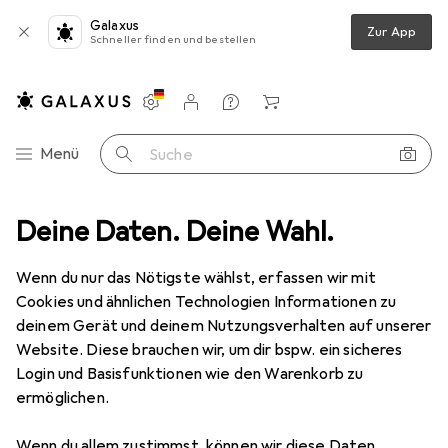
Galaxus
Zur App
Schneller finden und bestellen
Einstellungen
Kundenkonto
Vergleichslisten
Merklisten
Warenkorb
Navigation nach Kategorien
Menü
Suche
at.7 Rohkabel und Rastnasenschutz (RNS®), S/FTP, PiMF, halogenfrei
Deine Daten. Deine Wahl.
Wenn du nur das Nötigste wählst, erfassen wir mit
Cookies und ähnlichen Technologien Informationen zu
4 Bilder
deinem Gerät und deinem Nutzungsverhalten auf unserer
Website. Diese brauchen wir, um dir bspw. ein sicheres
EUR
29,81
EUR
5,96
/
1m
Login und Basisfunktionen wie den Warenkorb zu
Good Connections
RJ45
ermöglichen.
Patchkabelverlängerung mitCat.7
Rohkabel und Rastnasenschutz (RNS®),
Wenn du allem zustimmst, können wir diese Daten