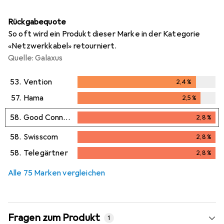
Rückgabequote
So oft wird ein Produkt dieser Marke in der Kategorie
«Netzwerkkabel» retourniert.
Quelle: Galaxus
53.
Vention
2,4
%
2,4
%
57.
Hama
2,5
%
2,5
%
58.
Good Connections
2,8
%
2,8
%
58.
Swisscom
2,8
%
2,8
%
58.
Telegärtner
2,8
%
2,8
%
Alle 75 Marken vergleichen
Fragen zum Produkt
1