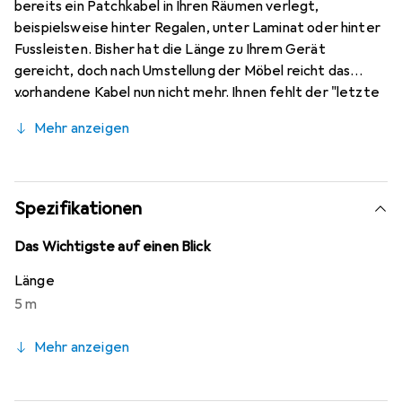
bereits ein Patchkabel in Ihren Räumen verlegt,
beispielsweise hinter Regalen, unter Laminat oder hinter
Fussleisten. Bisher hat die Länge zu Ihrem Gerät
gereicht, doch nach Umstellung der Möbel reicht das
vorhandene Kabel nun nicht mehr. Ihnen fehlt der "letzte
Meter". Anstatt nun das gesamte Patchkabel zu
Mehr anzeigen
ersetzen, schliessen Sie einfach eine
Patchkabelverlängerung in der für Sie passenden Länge
bis zu Ihrem Endgerät an.
Spezifikationen
Das Wichtigste auf einen Blick
Länge
5 m
Mehr anzeigen