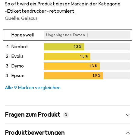
So oft wird ein Produkt dieser Marke in der Kategorie
«Etikettendrucker» retourniert.
Quelle: Galaxus
i
Honeywell
Ungenügende Daten
1.
Niimbot
1,3
%
1,3
%
2.
Evolis
1,5
%
1,5
%
3.
Dymo
1,8
%
1,8
%
4.
Epson
1,9
%
1,9
%
Alle 9 Marken vergleichen
Fragen zum Produkt
0
Produktbewertungen