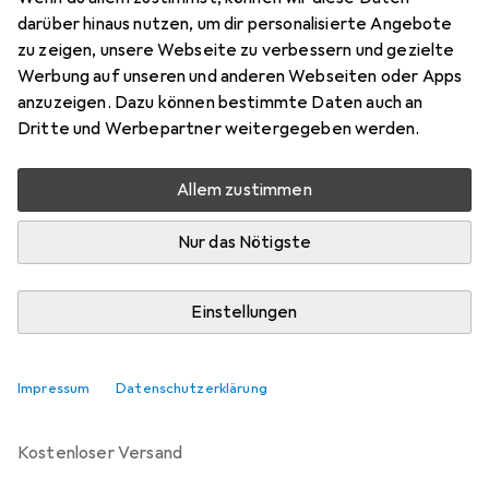
Preis in EUR inkl. MwSt.
darüber hinaus nutzen, um dir personalisierte Angebote
zu zeigen, unsere Webseite zu verbessern und gezielte
Marke
Bewertungen
Werbung auf unseren und anderen Webseiten oder Apps
Mehr von Honeywell
anzuzeigen. Dazu können bestimmte Daten auch an
Dritte und Werbepartner weitergegeben werden.
Zwischen Di, 11.8. und Mi, 12.8. geliefert
Allem zustimmen
Lieferort angeben für genaue Lieferzeit
Nur das Nötigste
i
Angebot von
ICO Innovative Computer GmbH
DE
Einstellungen
In den Warenkorb
Impressum
Datenschutzerklärung
Vergleichen
Merken
kostenloser Versand