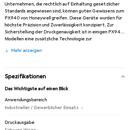
Unternehmen, die rechtlich auf Einhaltung gesetzlicher
Standards angewiesen sind, können guten Gewissens zum
PX940 von Honeywell greifen. Diese Geräte wurden für
höchste Präzision und Zuverlässigkeit konzipiert. Zur
Sicherstellung der Druckgenauigkeit ist in einigen PX940
Modellen eine zusätzliche Technologie zur
Etikettenverifizierung eingebaut. Sollten Etiketten
Mehr anzeigen
diese Prüfung nicht bestehen, werden sie automatisch
ausgesondert und erneut gedruckt. Der PX940 misst
50,6 x 39,87 x 26,1 cm und besitzt einen 256 MB
Flashspeicher sowie 1 GB RAM. Das vollständig aus Metall
Spezifikationen
bestehende Gehäuse lässt ihn äusserst robust werden
und dank einer Druckgeschwindigkeit von 350 mm/s kann
Das Wichtigste auf einen Blick
der Labeldrucker äusserst flexibel eingesetzt werden.
Anwendungsbereich
Das macht ihn interessant für Unternehmen aus den
i
Industrieller / Gewerblicher Einsatz
Bereichen Transportwesen, Vertrieb,
Gesundheitswesen, Herstellung und Automobilbau.
Druckausgabe