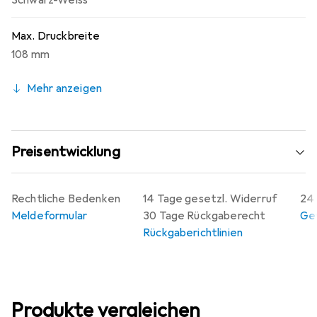
Schwarz-Weiss
Max. Druckbreite
108 mm
Mehr anzeigen
Preisentwicklung
Rechtliche Bedenken
14 Tage gesetzl. Widerruf
24 
Meldeformular
30 Tage Rückgaberecht
Gew
Rückgaberichtlinien
Produkte vergleichen