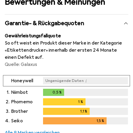
Bewertungen & Meinungen
Garantie- & Rückgabequoten
Gewährleistungsfallquote
So oft weist ein Produkt dieser Marke in der Kategorie
«Etikettendrucker» innerhalb der ersten 24 Monate
einen Defekt auf.
Quelle: Galaxus
i
Honeywell
Ungenügende Daten
1.
Niimbot
0,5
%
0,5
%
2.
Phomemo
1
%
1
%
3.
Brother
1,1
%
1,1
%
4.
Seiko
1,5
%
1,5
%
Alle 9 Marken vergleichen