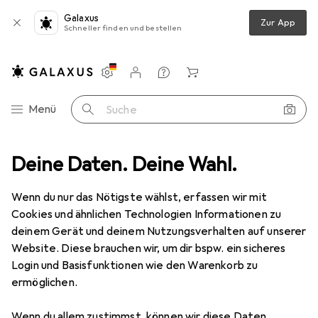
Galaxus
Zur App
Schneller finden und bestellen
Einstellungen
Kundenkonto
Vergleichslisten
Merklisten
Warenkorb
Navigation nach Kategorien
Menü
Suche
Drucken
Deine Daten. Deine Wahl.
Etikettendrucker
Honeywell Verifier with Perpetual
Wenn du nur das Nötigste wählst, erfassen wir mit
Cookies und ähnlichen Technologien Informationen zu
4 Bilder
deinem Gerät und deinem Nutzungsverhalten auf unserer
Website. Diese brauchen wir, um dir bspw. ein sicheres
EUR
3500,87
Login und Basisfunktionen wie den Warenkorb zu
Honeywell
Verifier with Perpetual
ermöglichen.
203 dpi
Wenn du allem zustimmst, können wir diese Daten