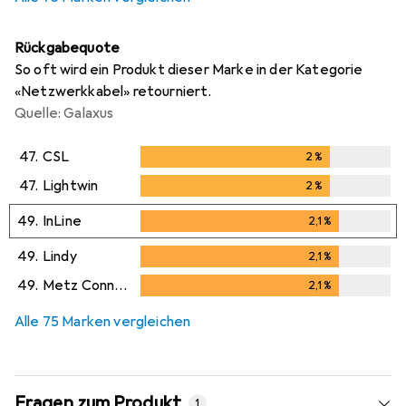
Rückgabequote
So oft wird ein Produkt dieser Marke in der Kategorie
«Netzwerkkabel» retourniert.
Quelle: Galaxus
47.
CSL
2
%
2
%
47.
Lightwin
2
%
2
%
49.
InLine
2,1
%
2,1
%
49.
Lindy
2,1
%
2,1
%
49.
Metz Connect
2,1
%
2,1
%
Alle 75 Marken vergleichen
Fragen zum Produkt
1