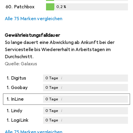
0,2
%
60.
Patchbox
0,2
%
0,2
%
Alle 75 Marken vergleichen
Gewährleistungsfalldauer
So lange dauert eine Abwicklung ab Ankunft bei der
Servicestelle bis Wiedererhalt in Arbeitstagen im
Durchschnitt.
Quelle: Galaxus
1.
Digitus
i
0
Tage
1.
Goobay
i
0
Tage
1.
InLine
i
0
Tage
1.
Lindy
i
0
Tage
1.
LogiLink
i
0
Tage
Alle 75 Marken vergleichen