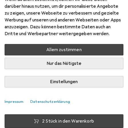
darüber hinaus nutzen, um dir personalisierte Angebote
S/FTP, CAT6, 10 m
zu zeigen, unsere Webseite zu verbessern und gezielte
Preis in EUR inkl. MwSt.
Werbung auf unseren und anderen Webseiten oder Apps
anzuzeigen. Dazu können bestimmte Daten auch an
Marke
Bewertungen
Dritte und Werbepartner weitergegeben werden.
Mehr von InLine
52
Allem zustimmen
Zwischen Mo, 10.8. und Di, 11.8. geliefert
Nur das Nötigste
Mehr als 10 Stück an Lager beim Lieferanten
Lieferort angeben für genaue Lieferzeit
Einstellungen
1 Stück
2 Stück
3 Stück
4 Stück
EUR
12,30
EUR
11,50
EUR
11,12
EUR
10,72
pro Stück
pro Stück
pro Stück
pro Stück
Impressum
Datenschutzerklärung
−
7
%
−
10
%
−
13
%
2 Stück in den Warenkorb