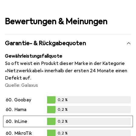
Bewertungen & Meinungen
Garantie- & Rückgabequoten
Gewährleistungsfallquote
So oft weist ein Produkt dieser Marke in der Kategorie
«Netzwerkkabel» innerhalb der ersten 24 Monate einen
Defekt auf.
Quelle: Galaxus
60.
Goobay
0,2
%
0,2
%
60.
Hama
0,2
%
0,2
%
60.
InLine
0,2
%
0,2
%
60.
MikroTik
0,2
%