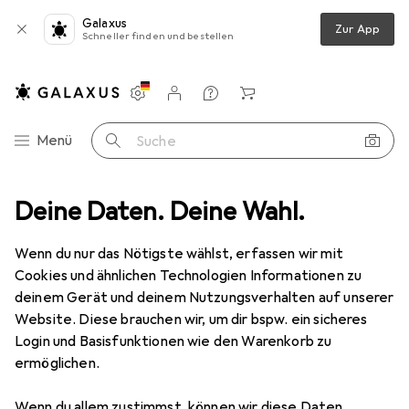
Galaxus
Zur App
Schneller finden und bestellen
Einstellungen
Kundenkonto
Vergleichslisten
Merklisten
Warenkorb
Navigation nach Kategorien
Menü
Suche
Multimedia
Deine Daten. Deine Wahl.
Netzwerk
Netzwerkkabel
InLine Netzwerkkabel
Wenn du nur das Nötigste wählst, erfassen wir mit
Cookies und ähnlichen Technologien Informationen zu
6 Bilder
deinem Gerät und deinem Nutzungsverhalten auf unserer
Website. Diese brauchen wir, um dir bspw. ein sicheres
MENGENRABATT
Login und Basisfunktionen wie den Warenkorb zu
ermöglichen.
EUR
11,50
Spare
EUR
1,60
EUR
1,15
/
1m
InLine
Netzwerkkabel
Wenn du allem zustimmst, können wir diese Daten