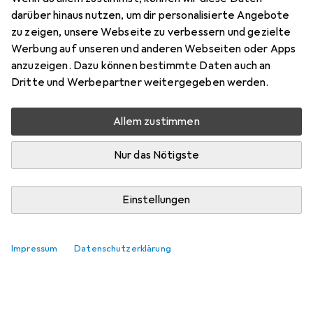
Preis in EUR inkl. MwSt.
darüber hinaus nutzen, um dir personalisierte Angebote
zu zeigen, unsere Webseite zu verbessern und gezielte
Marke
Bewertungen
Werbung auf unseren und anderen Webseiten oder Apps
Mehr von InLine
anzuzeigen. Dazu können bestimmte Daten auch an
Dritte und Werbepartner weitergegeben werden.
Zwischen Di, 11.8. und Mi, 12.8. geliefert
Allem zustimmen
Mehr als 10 Stück an Lager beim Lieferanten
Lieferort angeben für genaue Lieferzeit
Nur das Nötigste
In den Warenkorb
Einstellungen
Vergleichen
Merken
Impressum
Datenschutzerklärung
kostenloser Versand