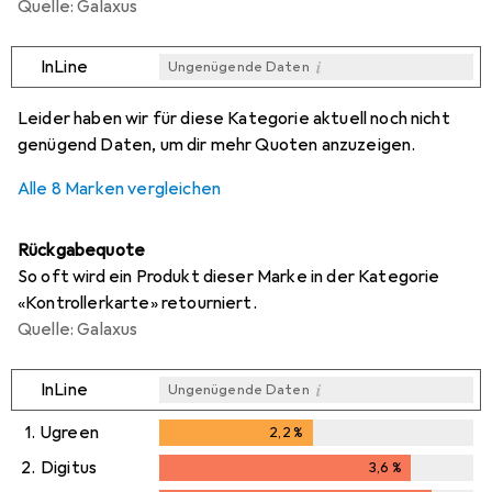
Quelle: Galaxus
i
InLine
Ungenügende Daten
i
i
i
i
Ungenügende Daten
Ungenügende Daten
Ungenügende Daten
Ungenügende Daten
Leider haben wir für diese Kategorie aktuell noch nicht
genügend Daten, um dir mehr Quoten anzuzeigen.
Alle 8 Marken vergleichen
Rückgabequote
So oft wird ein Produkt dieser Marke in der Kategorie
«Kontrollerkarte» retourniert.
Quelle: Galaxus
i
InLine
Ungenügende Daten
1.
Ugreen
2,2
%
2,2
%
2.
Digitus
3,6
%
3,6
%