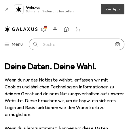
Galaxus
Zur App
Schneller finden und bestellen
Einstellungen
Kundenkonto
Vergleichslisten
Merklisten
Warenkorb
Navigation nach Kategorien
Menü
Suche
rkarte
Deine Daten. Deine Wahl.
InLine Schnittstellenkarte 4x Seriell 9-pol PCIe PCI-Express
Wenn du nur das Nötigste wählst, erfassen wir mit
Cookies und ähnlichen Technologien Informationen zu
2 Bilder
deinem Gerät und deinem Nutzungsverhalten auf unserer
Website. Diese brauchen wir, um dir bspw. ein sicheres
EUR
46,85
Login und Basisfunktionen wie den Warenkorb zu
InLine
Schnittstellenkarte 4x Seriell 9-
ermöglichen.
pol PCIe PCI-Express
Wenn du allem zustimmst, können wir diese Daten