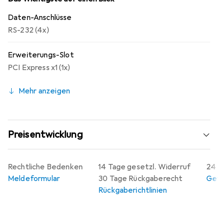
stabile und effiziente Datenübertragung. Die Karte
Daten-Anschlüsse
unterstützt verschiedene serielle Formate und
RS-232 (4x)
Paritäten, was sie anpassungsfähig für unterschiedliche
Anwendungen macht.
Erweiterungs-Slot
PCI Express x1 (1x)
Mehr anzeigen
Preisentwicklung
Rechtliche Bedenken
14 Tage gesetzl. Widerruf
24 
Meldeformular
30 Tage Rückgaberecht
Gew
Rückgaberichtlinien