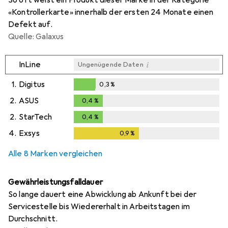
«Kontrollerkarte» innerhalb der ersten 24 Monate einen
Defekt auf.
Quelle: Galaxus
i
InLine
Ungenügende Daten
1.
Digitus
0,3
%
0,3
%
2.
ASUS
0,4
%
0,4
%
2.
StarTech
0,4
%
0,4
%
4.
Exsys
0,9
%
0,9
%
Alle 8 Marken vergleichen
Gewährleistungsfalldauer
So lange dauert eine Abwicklung ab Ankunft bei der
Servicestelle bis Wiedererhalt in Arbeitstagen im
Durchschnitt.