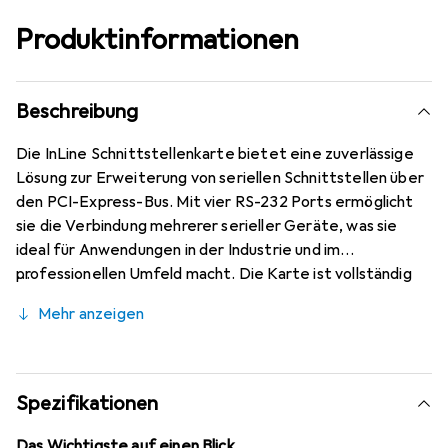
Produktinformationen
Beschreibung
Die InLine Schnittstellenkarte bietet eine zuverlässige
Lösung zur Erweiterung von seriellen Schnittstellen über
den PCI-Express-Bus. Mit vier RS-232 Ports ermöglicht
sie die Verbindung mehrerer serieller Geräte, was sie
ideal für Anwendungen in der Industrie und im
professionellen Umfeld macht. Die Karte ist vollständig
kompatibel mit der PCI-Express Basis Spezifikation
Mehr anzeigen
Revision 1.1 und unterstützt eine Datenübertragungsrate
von bis zu 2,5 GBit/s. Sie ist mit einer Vielzahl von
Betriebssystemen kompatibel, darunter verschiedene
Versionen von Windows, Linux und Mac OS, was ihre
Spezifikationen
Vielseitigkeit unterstreicht. Die Verwendung des
Moschip MCS9904CV-AA Chipsatzes gewährleistet eine
Das Wichtigste auf einen Blick