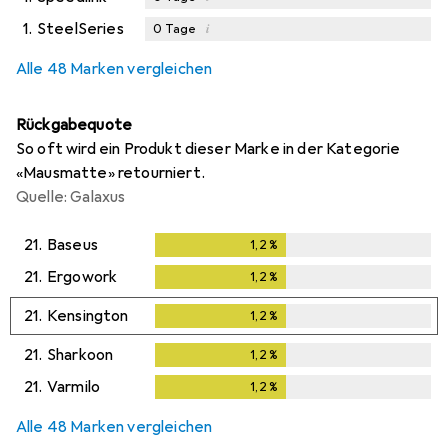
1.
SteelSeries
i
0
Tage
Alle 48 Marken vergleichen
Rückgabequote
So oft wird ein Produkt dieser Marke in der Kategorie
«Mausmatte» retourniert.
Quelle: Galaxus
21.
Baseus
1,2
%
1,2
%
21.
Ergowork
1,2
%
1,2
%
21.
Kensington
1,2
%
1,2
%
21.
Sharkoon
1,2
%
1,2
%
21.
Varmilo
1,2
%
1,2
%
Alle 48 Marken vergleichen