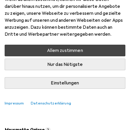
Preis in EUR inkl. MwSt.
darüber hinaus nutzen, um dir personalisierte Angebote
zu zeigen, unsere Webseite zu verbessern und gezielte
Marke
Bewertungen
Werbung auf unseren und anderen Webseiten oder Apps
Mehr von Kensington
50
anzuzeigen. Dazu können bestimmte Daten auch an
Dritte und Werbepartner weitergegeben werden.
Mi, 12.8. geliefert
Allem zustimmen
Mehr als 10 Stück an Lager beim Lieferanten
Lieferort angeben für genaue Lieferzeit
Nur das Nötigste
In den Warenkorb
Einstellungen
Vergleichen
Merken
Impressum
Datenschutzerklärung
i
Kostenloser Versand ab 30,–