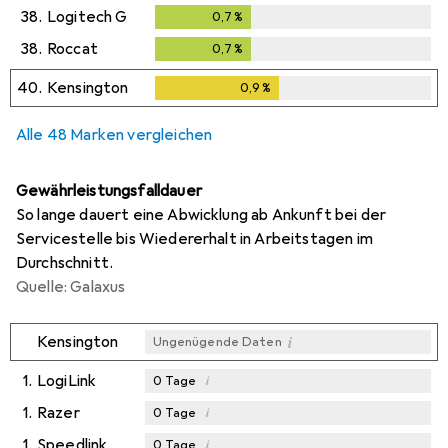
38.
Logitech G
0,7
%
0,7
%
38.
Roccat
0,7
%
0,7
%
40.
Kensington
0,9
%
0,9
%
Alle 48 Marken vergleichen
Gewährleistungsfalldauer
So lange dauert eine Abwicklung ab Ankunft bei der
Servicestelle bis Wiedererhalt in Arbeitstagen im
Durchschnitt.
Quelle: Galaxus
i
Kensington
Ungenügende Daten
1.
LogiLink
i
0
Tage
1.
Razer
i
0
Tage
1.
Speedlink
i
0
Tage