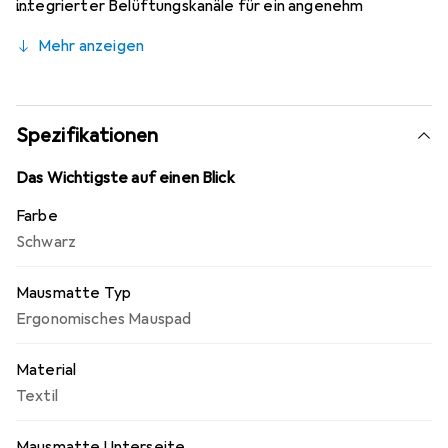
integrierter Belüftungskanäle für ein angenehm
trockenes und kühles Erlebnis. Dieses Mauspad beinhaltet
Mehr anzeigen
eine spezielle Handgelenkstütze.
Spezifikationen
Das Wichtigste auf einen Blick
Farbe
Schwarz
Mausmatte Typ
Ergonomisches Mauspad
Material
Textil
Mausmatte Unterseite