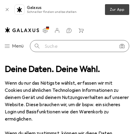
Galaxus
Zur App
Schneller finden und bestellen
Einstellungen
Kundenkonto
Vergleichslisten
Merklisten
Warenkorb
Navigation nach Kategorien
Menü
Suche
herie
Deine Daten. Deine Wahl.
Mäuse + Tastaturen
Mausmatte
Kensington Duo Gel
Wenn du nur das Nötigste wählst, erfassen wir mit
Cookies und ähnlichen Technologien Informationen zu
19 Bilder
deinem Gerät und deinem Nutzungsverhalten auf unserer
Website. Diese brauchen wir, um dir bspw. ein sicheres
EUR
22,03
Login und Basisfunktionen wie den Warenkorb zu
Kensington
Duo Gel
ermöglichen.
XS
Wenn du allem zustimmst, können wir diese Daten