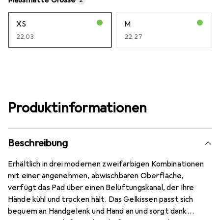
Mausmatte Grösse
2
XS
M
EUR
22,03
EUR
22,27
Produktinformationen
Beschreibung
Erhältlich in drei modernen zweifarbigen Kombinationen
mit einer angenehmen, abwischbaren Oberfläche,
verfügt das Pad über einen Belüftungskanal, der Ihre
Hände kühl und trocken hält. Das Gelkissen passt sich
bequem an Handgelenk und Hand an und sorgt dank