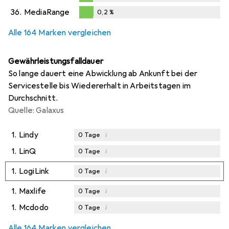
0,2
%
36.
MediaRange
0,2
%
0,2
%
Alle 164 Marken vergleichen
Gewährleistungsfalldauer
So lange dauert eine Abwicklung ab Ankunft bei der
Servicestelle bis Wiedererhalt in Arbeitstagen im
Durchschnitt.
Quelle: Galaxus
1.
Lindy
i
0
Tage
1.
LinQ
i
0
Tage
1.
LogiLink
i
0
Tage
1.
Maxlife
i
0
Tage
1.
Mcdodo
i
0
Tage
Alle 164 Marken vergleichen