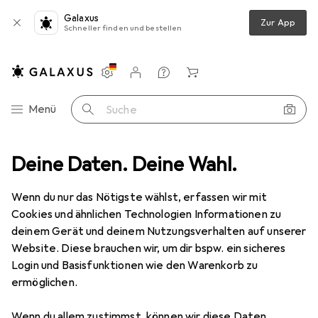
Galaxus
Zur App
Schneller finden und bestellen
Einstellungen
Kundenkonto
Vergleichslisten
Merklisten
Warenkorb
Navigation nach Kategorien
Menü
Suche
tromversorgung
Deine Daten. Deine Wahl.
Ladegeräte
USB Kabel
LogiLink BUAB220
Wenn du nur das Nötigste wählst, erfassen wir mit
Cookies und ähnlichen Technologien Informationen zu
7 Bilder
deinem Gerät und deinem Nutzungsverhalten auf unserer
Website. Diese brauchen wir, um dir bspw. ein sicheres
EUR
11,30
Login und Basisfunktionen wie den Warenkorb zu
LogiLink
BUAB220
ermöglichen.
2 m, USB 2.0
Wenn du allem zustimmst, können wir diese Daten