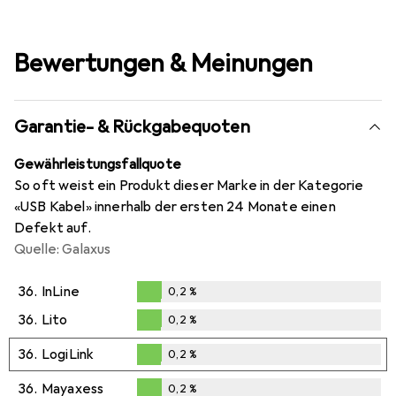
Bewertungen & Meinungen
Garantie- & Rückgabequoten
Gewährleistungsfallquote
So oft weist ein Produkt dieser Marke in der Kategorie
«USB Kabel» innerhalb der ersten 24 Monate einen
Defekt auf.
Quelle: Galaxus
36.
InLine
0,2
%
0,2
%
36.
Lito
0,2
%
0,2
%
36.
LogiLink
0,2
%
0,2
%
36.
Mayaxess
0,2
%