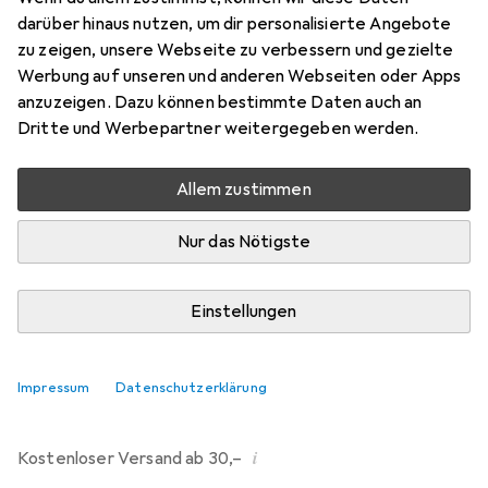
Preis in EUR inkl. MwSt.
darüber hinaus nutzen, um dir personalisierte Angebote
zu zeigen, unsere Webseite zu verbessern und gezielte
Bewertungen
Werbung auf unseren und anderen Webseiten oder Apps
anzuzeigen. Dazu können bestimmte Daten auch an
Dritte und Werbepartner weitergegeben werden.
Zwischen Do, 20.8. und Do, 3.9. geliefert
Allem zustimmen
Nur 1 Stück an Lager beim Lieferanten
Benachrichtigen, wenn schneller verfügbar
Nur das Nötigste
Lieferort angeben für genaue Lieferzeit
Einstellungen
In den Warenkorb
Impressum
Datenschutzerklärung
Vergleichen
Merken
i
Kostenloser Versand ab 30,–