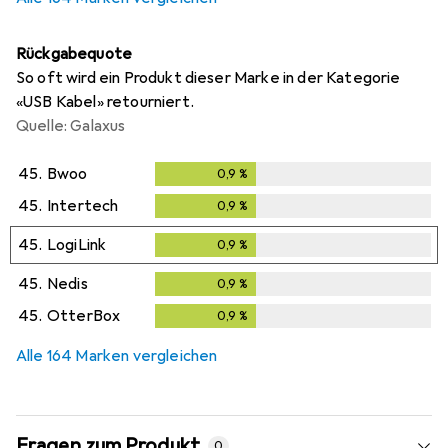
Rückgabequote
So oft wird ein Produkt dieser Marke in der Kategorie
«USB Kabel» retourniert.
Quelle: Galaxus
45.
Bwoo
0,9
%
0,9
%
45.
Intertech
0,9
%
0,9
%
45.
LogiLink
0,9
%
0,9
%
45.
Nedis
0,9
%
0,9
%
45.
OtterBox
0,9
%
0,9
%
Alle 164 Marken vergleichen
Fragen zum Produkt
0