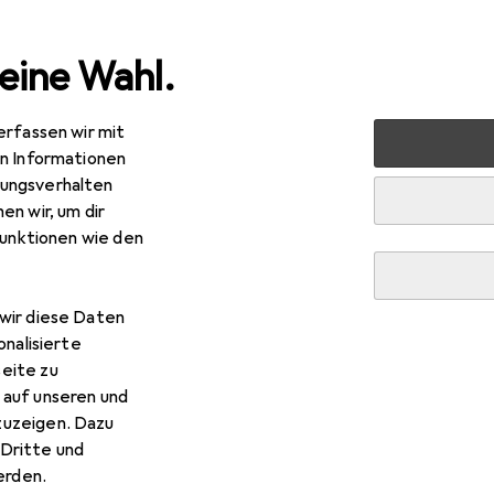
eine Wahl.
erfassen wir mit
 Multimedia
Peripherie
Stromversorgung
Ladegerät
en Informationen
ungsverhalten
en wir, um dir
funktionen wie den
wir diese Daten
onalisierte
eite zu
 auf unseren und
zuzeigen. Dazu
Dritte und
rden.