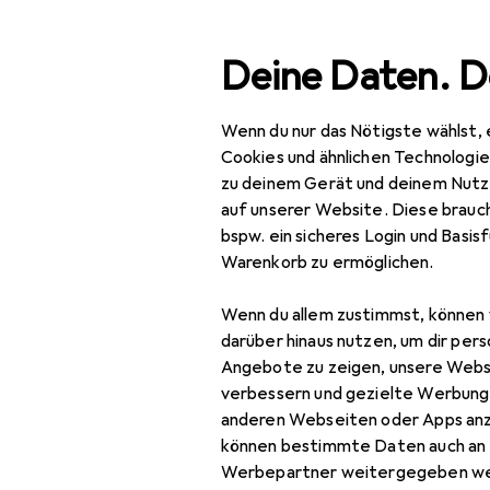
Suche
Deine Daten. D
Wenn du nur das Nötigste wählst, 
Navigation nach Kategorien
Gesamtsortiment
IT +
Gesamtsortiment
Cookies und ähnlichen Technologi
zu deinem Gerät und deinem Nutz
IT + Multimedia
auf unserer Website. Diese brauch
bspw. ein sicheres Login und Basis
Peripherie
Warenkorb zu ermöglichen.
Stromversorgung
Wenn du allem zustimmst, können 
Ladegeräte
darüber hinaus nutzen, um dir pers
Angebote zu zeigen, unsere Webs
Auto Adapter
verbessern und gezielte Werbung
anderen Webseiten oder Apps an
Universalladegerät
können bestimmte Daten auch an 
USB Kabel
Werbepartner weitergegeben we