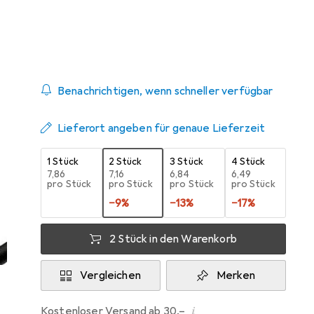
Zwischen Mi, 19.8. und Do, 27.8. geliefert
6 Stück an Lager beim Lieferanten
Benachrichtigen, wenn schneller verfügbar
Lieferort angeben für genaue Lieferzeit
1 Stück
2 Stück
3 Stück
4 Stück
EUR
7,86
EUR
7,16
EUR
6,84
EUR
6,49
pro Stück
pro Stück
pro Stück
pro Stück
−
9
%
−
13
%
−
17
%
2 Stück in den Warenkorb
Vergleichen
Merken
i
Kostenloser Versand ab 30,–