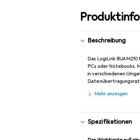
Produktinf
Beschreibung
Das LogiLink BUAM210 M
PCs oder Notebooks. Mit
in verschiedenen Umgeb
Datenübertragungsrate
und sichere Verbindung
Mehr anzeigen
Das LogiLink BUAM210 is
Geräten benötigen.
Spezifikationen
Das Wichtigste auf eine