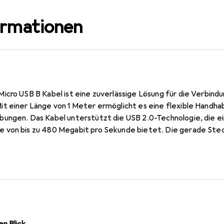
ormationen
icro USB B Kabel ist eine zuverlässige Lösung für die Verbin
 einer Länge von 1 Meter ermöglicht es eine flexible Handhabu
ungen. Das Kabel unterstützt die USB 2.0-Technologie, die e
 von bis zu 480 Megabit pro Sekunde bietet. Die gerade Stec
, während die hochwertige Verarbeitung des Kabels eine lang
t somit eine praktische Wahl für alle, die eine stabile und eff
n Blick