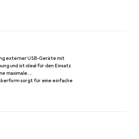
dung externer USB-Geräte mit
ng und ist ideal für den Einsatz
ine maximale
kerform sorgt für eine einfache
e Lebensdauer gewährleistet.
iziente Verbindung zu ihren