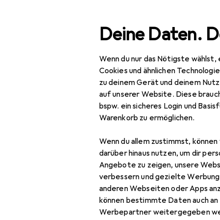
Suche
Deine Daten. D
Wenn du nur das Nötigste wählst, 
Navigation nach Kategorien
Gesamtsortiment
IT +
Gesamtsortiment
Cookies und ähnlichen Technologi
zu deinem Gerät und deinem Nutz
IT + Multimedia
auf unserer Website. Diese brauch
bspw. ein sicheres Login und Basis
Peripherie
Warenkorb zu ermöglichen.
Speicher
Wenn du allem zustimmst, können 
Zubehör Speicher
darüber hinaus nutzen, um dir pers
Angebote zu zeigen, unsere Webs
Festplattengehäuse
verbessern und gezielte Werbung
anderen Webseiten oder Apps an
NAS Zubehör
können bestimmte Daten auch an 
Optische Medien
Werbepartner weitergegeben we