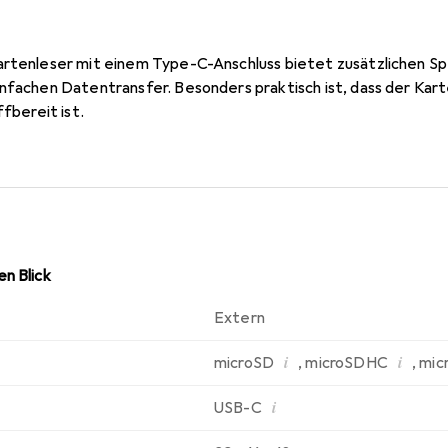
artenleser mit einem Type-C-Anschluss bietet zusätzlichen Sp
infachen Datentransfer. Besonders praktisch ist, dass der Kart
ffbereit ist.
n Blick
Extern
i
i
microSD
,
microSDHC
,
mic
i
USB-C