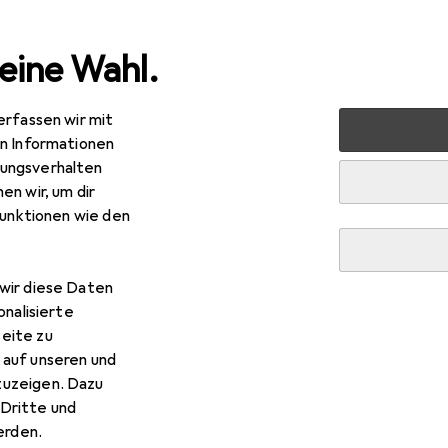
eine Wahl.
erfassen wir mit
 Multimedia
Peripherie
Speicher
Zubehör Speicher
en Informationen
ungsverhalten
en wir, um dir
funktionen wie den
wir diese Daten
onalisierte
eite zu
 auf unseren und
zuzeigen. Dazu
Dritte und
rden.